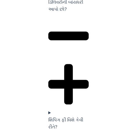
ડિલિવરીની બાંયધરી
આપો છો?
શિપિંગ ફી વિશે કેવી
રીતે?