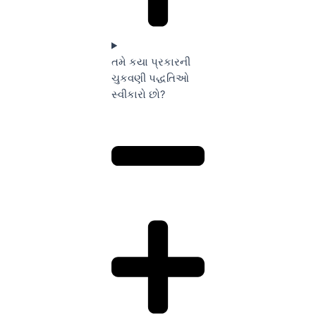
તમે કયા પ્રકારની
ચુકવણી પદ્ધતિઓ
સ્વીકારો છો?