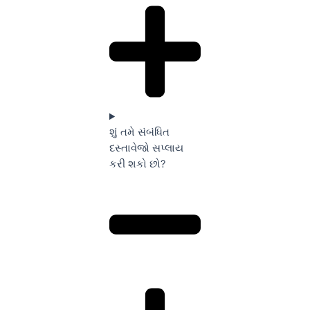
શું તમે સંબંધિત
દસ્તાવેજો સપ્લાય
કરી શકો છો?