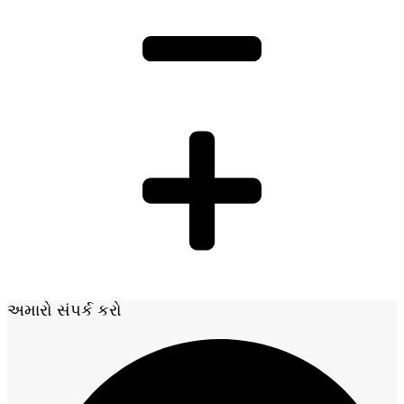
અમારો સંપર્ક કરો