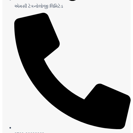
એમસી ટેકનોલોજી લિમિટેડ