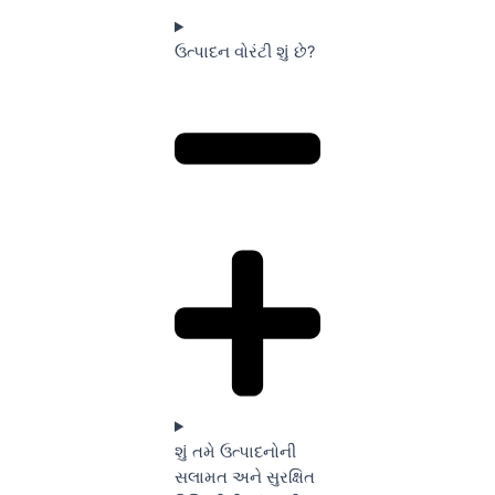
ઉત્પાદન વોરંટી શું છે?
શું તમે ઉત્પાદનોની
સલામત અને સુરક્ષિત