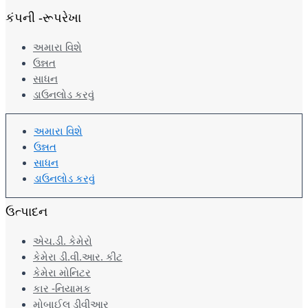
કંપની -રૂપરેખા
અમારા વિશે
ઉન્નત
સાધન
ડાઉનલોડ કરવું
અમારા વિશે
ઉન્નત
સાધન
ડાઉનલોડ કરવું
ઉત્પાદન
એચ.ડી. કેમેરો
કેમેરા ડી.વી.આર. કીટ
કેમેરા મોનિટર
કાર -નિયામક
મોબાઈલ ડીવીઆર