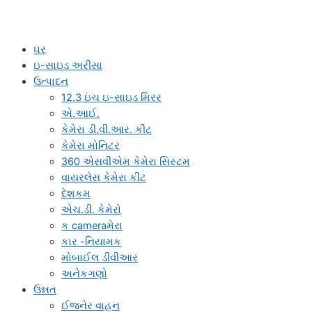
ઘર
ઇ-સાઇડ અરીસા
ઉત્પાદન
12.3 ઇંચ ઇ-સાઇડ મિરર
એ.આઈ.
કેમેરા ડી.વી.આર. કીટ
કેમેરા મોનિટર
360 એસવીએમ કેમેરા સિસ્ટમ
વાયરલેસ કેમેરા કીટ
દેશકમ
એચ.ડી. કેમેરો
ક cameraમેરા
કાર -નિયામક
મોબાઈલ ડીવીઆર
અનેકગણો
ઉન્નત
ઈજનેર વાહન