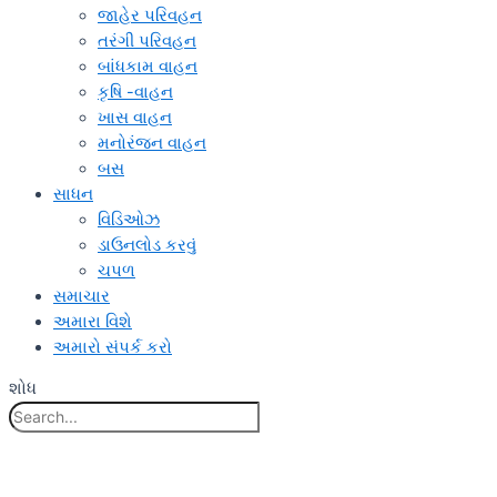
જાહેર પરિવહન
તરંગી પરિવહન
બાંધકામ વાહન
કૃષિ -વાહન
ખાસ વાહન
મનોરંજન વાહન
બસ
સાધન
વિડિઓઝ
ડાઉનલોડ કરવું
ચપળ
સમાચાર
અમારા વિશે
અમારો સંપર્ક કરો
શોધ