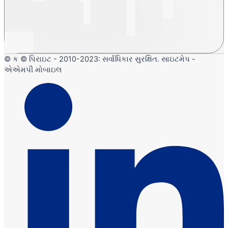
© ક © પિરાઇટ - 2010-2023: સર્વાધિકાર સુરક્ષિત. સાઇટમેપ -
એએમપી મોબાઇલ