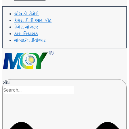
એચ.ડી. કેમેરો
કેમેરા ડી.વી.આર. કીટ
કેમેરા મોનિટર
કાર -નિયામક
મોબાઈલ ડીવીઆર
શોધ