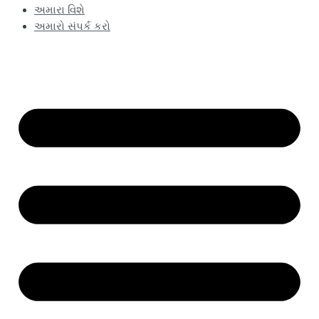
અમારા વિશે
અમારો સંપર્ક કરો