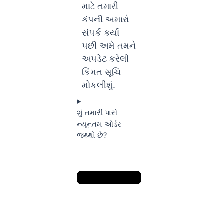
માટે તમારી
કંપની અમારો
સંપર્ક કર્યા
પછી અમે તમને
અપડેટ કરેલી
કિંમત સૂચિ
મોકલીશું.
શું તમારી પાસે
ન્યૂનતમ ઓર્ડર
જથ્થો છે?