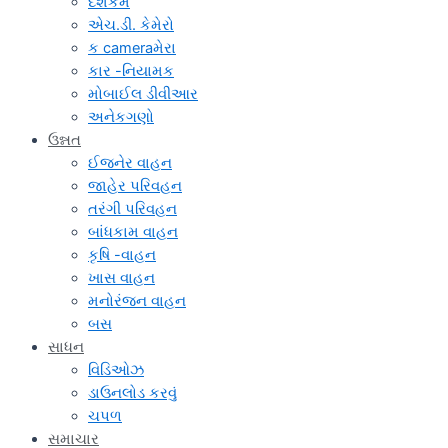
દેશકમ
એચ.ડી. કેમેરો
ક cameraમેરા
કાર -નિયામક
મોબાઈલ ડીવીઆર
અનેકગણો
ઉન્નત
ઈજનેર વાહન
જાહેર પરિવહન
તરંગી પરિવહન
બાંધકામ વાહન
કૃષિ -વાહન
ખાસ વાહન
મનોરંજન વાહન
બસ
સાધન
વિડિઓઝ
ડાઉનલોડ કરવું
ચપળ
સમાચાર