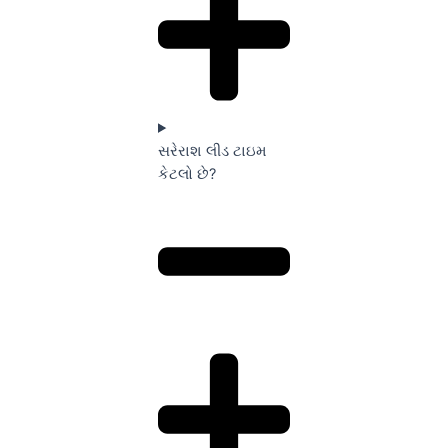
સરેરાશ લીડ ટાઇમ
કેટલો છે?