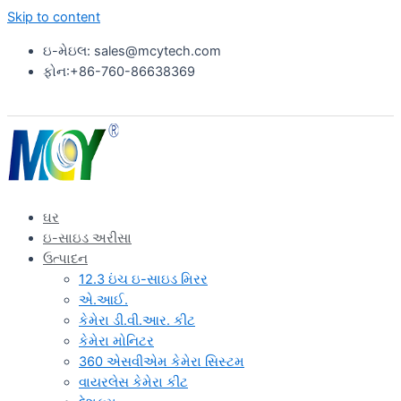
Skip to content
ઇ-મેઇલ: sales@mcytech.com
ફોન:+86-760-86638369
ઘર
ઇ-સાઇડ અરીસા
ઉત્પાદન
12.3 ઇંચ ઇ-સાઇડ મિરર
એ.આઈ.
કેમેરા ડી.વી.આર. કીટ
કેમેરા મોનિટર
360 એસવીએમ કેમેરા સિસ્ટમ
વાયરલેસ કેમેરા કીટ