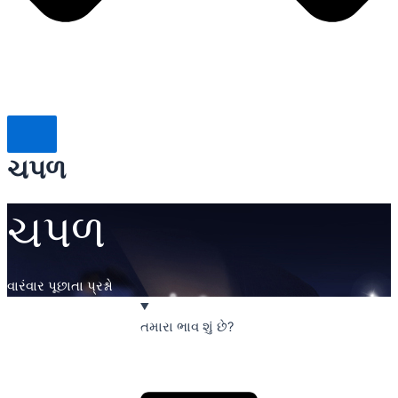
ચપળ
ચપળ
વારંવાર પૂછાતા પ્રશ્નો
તમારા ભાવ શું છે?