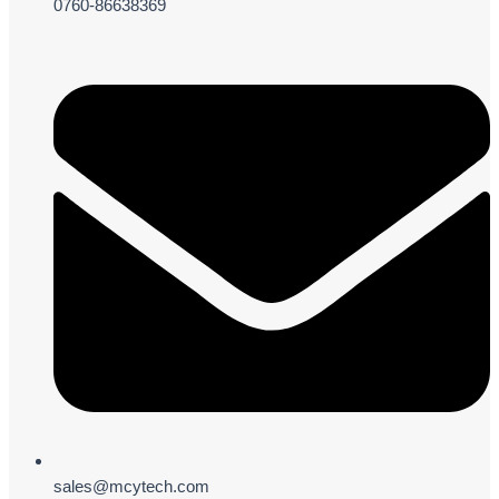
0760-86638369
sales@mcytech.com