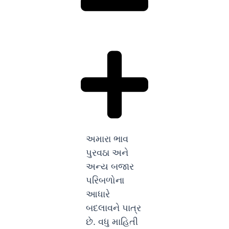
અમારા ભાવ
પુરવઠા અને
અન્ય બજાર
પરિબળોના
આધારે
બદલાવને પાત્ર
છે. વધુ માહિતી