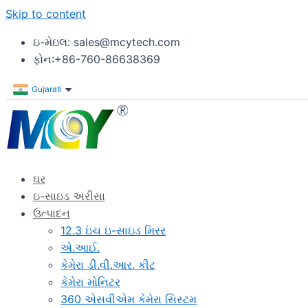
Skip to content
ઇ-મેઇલ: sales@mcytech.com
ફોન:+86-760-86638369
Gujarati
ઘર
ઇ-સાઇડ અરીસા
ઉત્પાદન
12.3 ઇંચ ઇ-સાઇડ મિરર
એ.આઈ.
કેમેરા ડી.વી.આર. કીટ
કેમેરા મોનિટર
360 એસવીએમ કેમેરા સિસ્ટમ