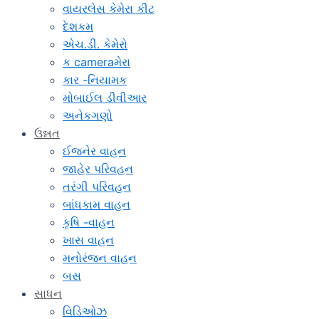
વાયરલેસ કેમેરા કીટ
દેશકમ
એચ.ડી. કેમેરો
ક cameraમેરા
કાર -નિયામક
મોબાઈલ ડીવીઆર
અનેકગણો
ઉન્નત
ઈજનેર વાહન
જાહેર પરિવહન
તરંગી પરિવહન
બાંધકામ વાહન
કૃષિ -વાહન
ખાસ વાહન
મનોરંજન વાહન
બસ
સાધન
વિડિઓઝ