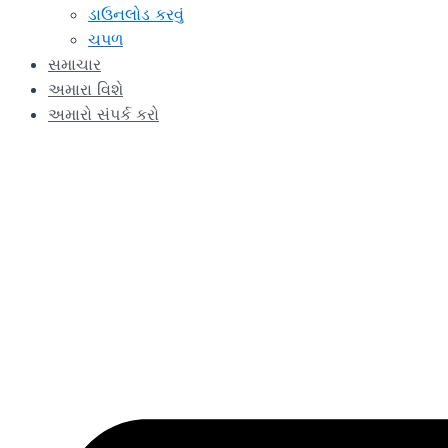
ડાઉનલોડ કરવું
ચપળ
સમાચાર
અમારા વિશે
અમારો સંપર્ક કરો