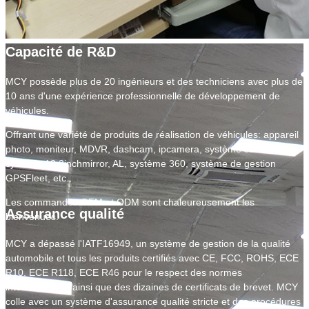
Capacité de R&D
MCY possède plus de 20 ingénieurs et des techniciens avec plus de
10 ans d'une expérience professionnelle de développement de
véhicules.
Offrant une variété de produits de réalisation de véhicules: appareil
photo, moniteur, MDVR, dashcam, ipcamera, système sans fil,
système 12.3inchmirror, AL, système 360, système de gestion
GPSFleet, etc.
Les commandes OEM et ODM sont chaleureusement les
Assurance qualité
bienvenues.
MCY a dépassé l'IATF16949, un système de gestion de la qualité
automobile et tous les produits certifiés avec CE, FCC, ROHS, ECE
R10, ECE R118, ECE R46 pour le respect des normes
internationales ainsi que des dizaines de certificats de brevet. MCY
colle avec un système d'assurance qualité stricte et des procédures