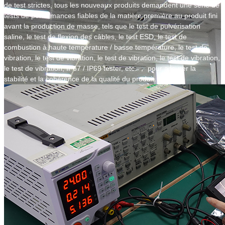
de test strictes, tous les nouveaux produits demandent une série de
tests de performances fiables de la matière première au produit fini
avant la production de masse, tels que le test de pulvérisation
saline, le test de flexion des câbles, le test ESD, le test de
combustion à haute température / basse température, le test de
vibration, le test de vibration, le test de vibration, le test de vibration,
le test de vibration, IP67 / IP69 tester, etc. ， pour assurer la
stabilité et la cohérence de la qualité du produit.