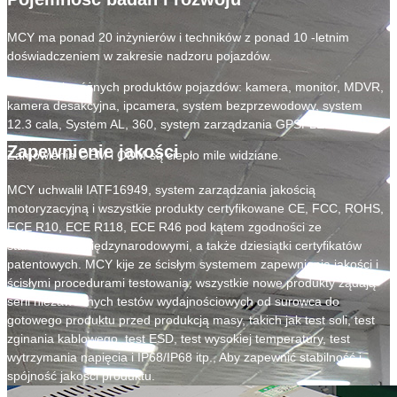
MCY ma ponad 20 inżynierów i techników z ponad 10 -letnim
doświadczeniem w zakresie nadzoru pojazdów.
Oferowanie różnych produktów pojazdów: kamera, monitor, MDVR,
kamera desakcyjna, ipcamera, system bezprzewodowy, system
12.3 cala, System AL, 360, system zarządzania GPSFLEET itp.
Zapewnienie jakości
Zamówienia OEM i ODM są ciepło mile widziane.
MCY uchwalił IATF16949, system zarządzania jakością
motoryzacyjną i wszystkie produkty certyfikowane CE, FCC, ROHS,
ECE R10, ECE R118, ECE R46 pod kątem zgodności ze
standardami międzynarodowymi, a także dziesiątki certyfikatów
patentowych. MCY kije ze ścisłym systemem zapewnienia jakości i
ścisłymi procedurami testowania, wszystkie nowe produkty żądają
serii niezawodnych testów wydajnościowych od surowca do
gotowego produktu przed produkcją masy, takich jak test soli, test
zginania kablowego, test ESD, test wysokiej temperatury, test
wytrzymania napięcia i IP68/IP68 itp., Aby zapewnić stabilność i
spójność jakości produktu.