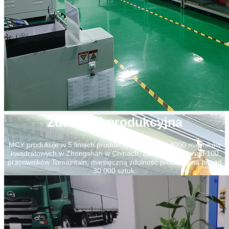
Zdolność produkcyjna
MCY produkuje w 5 liniach produkcyjnych, ponad 3000 mierników
kwadratowych w Zhongshan w Chinach, zatrudniając ponad 100
pracowników Tomaintain, miesięczną zdolność produkcyjną ponad
30 000 sztuk.