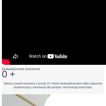
Doświadczenie branżowe
0
+
Starszy zespół inżyniera z ponad 10 -letnim doświadczeniem stale zapewnia
modernizację i innowacje dla sprzętu i technologii branżowej.