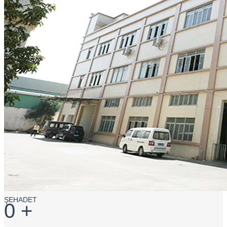
ŞEHADET
0
+