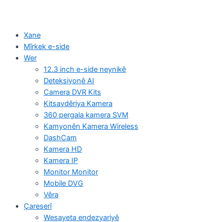
Xane
Mîrkek e-side
Wer
12.3 inch e-side neynikê
Deteksiyonê AI
Camera DVR Kits
Kitsavdêriya Kamera
360 pergala kamera SVM
Kamyonên Kamera Wireless
DashCam
Kamera HD
Kamera IP
Monitor Monitor
Mobile DVG
Vêra
Çareserî
Wesayeta endezyariyê