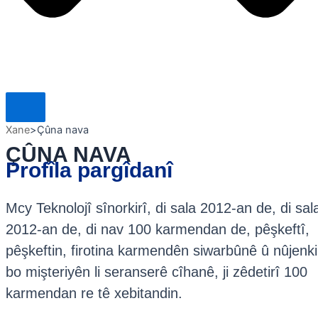
Xane
>
Çûna nava
ÇÛNA NAVA
Profîla pargîdanî
Mcy Teknolojî sînorkirî, di sala 2012-an de, di sal
2012-an de, di nav 100 karmendan de, pêşkeftî,
pêşkeftin, firotina karmendên siwarbûnê û nûjenkirî
bo mişteriyên li seranserê cîhanê, ji zêdetirî 100
karmendan re tê xebitandin.