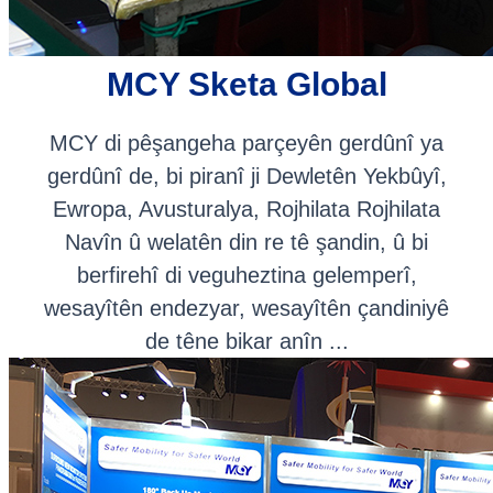
MCY Sketa Global
MCY di pêşangeha parçeyên gerdûnî ya
gerdûnî de, bi piranî ji Dewletên Yekbûyî,
Ewropa, Avusturalya, Rojhilata Rojhilata
Navîn û welatên din re tê şandin, û bi
berfirehî di veguheztina gelemperî,
wesayîtên endezyar, wesayîtên çandiniyê
de têne bikar anîn ...