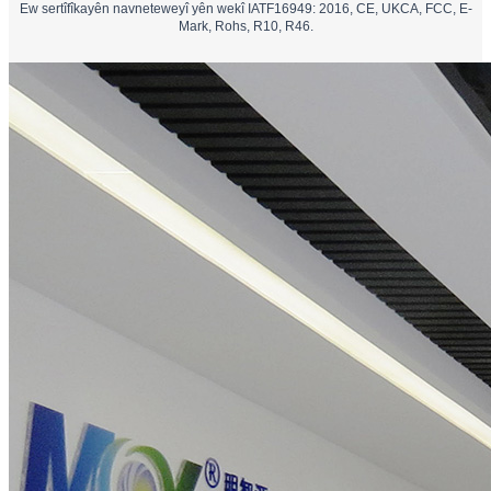
Ew sertîfîkayên navneteweyî yên wekî IATF16949: 2016, CE, UKCA, FCC, E-
Mark, Rohs, R10, R46.