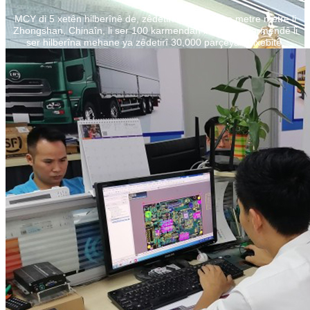
MCY di 5 xetên hilberînê de, zêdetirî 3,000square metre metre li
Zhongshan, Chinaîn, li ser 100 karmendan li ser 100 karmendê li
ser hilberîna mehane ya zêdetirî 30,000 parçeyan dixebite.