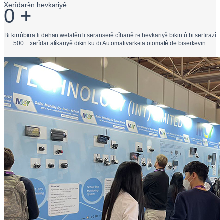
Xerîdarên hevkariyê
0
+
Bi kirrûbirra li dehan welatên li seranserê cîhanê re hevkariyê bikin û bi serfirazî
500 + xerîdar alîkariyê dikin ku di Automativarketa otomatê de biserkevin.