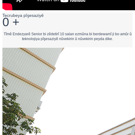
Tecrubeya pîşesaziyê
0
+
Tîmê Endezyarê Senior bi zêdetirî 10 salan ezmûna bi berdewamî ji bo amûr û
teknolojiya pîşesaziyê nûvekirin û nûvekirin peyda dike.