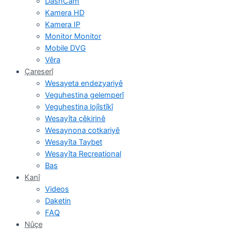
DashCam
Kamera HD
Kamera IP
Monitor Monitor
Mobile DVG
Vêra
Çareserî
Wesayeta endezyariyê
Veguhestina gelemperî
Veguhestina lojîstîkî
Wesayîta çêkirinê
Wesaynona cotkariyê
Wesayîta Taybet
Wesayîta Recreational
Bas
Kanî
Videos
Daketin
FAQ
Nûçe