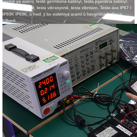
germê ya xwerû, testê germbûna kabloyî, testa pijandina kabloyî,
testa vibrasyonê, testa vibrasyonê, testa vibrision, Testa ava IP67 /
IP69K IP69K, û hwd, ji bo ewlehiya aramî û hevgirtina kalîteya
hilberê.