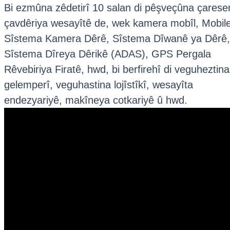
Bi ezmûna zêdetirî 10 salan di pêşveçûna çarese
çavdêriya wesayîtê de, wek kamera mobîl, Mobile
Sîstema Kamera Dêrê, Sîstema Dîwanê ya Dêrê,
Sîstema Dîreya Dêrikê (ADAS), GPS Pergala
Rêvebiriya Firatê, hwd, bi berfirehî di veguheztina
gelemperî, veguhastina lojîstîkî, wesayîta
endezyariyê, makîneya cotkariyê û hwd.