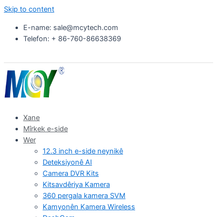
Skip to content
E-name: sale@mcytech.com
Telefon: + 86-760-86638369
Xane
Mîrkek e-side
Wer
12.3 inch e-side neynikê
Deteksiyonê AI
Camera DVR Kits
Kitsavdêriya Kamera
360 pergala kamera SVM
Kamyonên Kamera Wireless