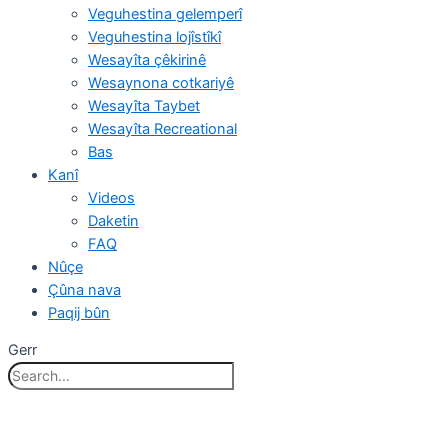
Veguhestina gelemperî
Veguhestina lojîstîkî
Wesayîta çêkirinê
Wesaynona cotkariyê
Wesayîta Taybet
Wesayîta Recreational
Bas
Kanî
Videos
Daketin
FAQ
Nûçe
Çûna nava
Paqij bûn
Gerr