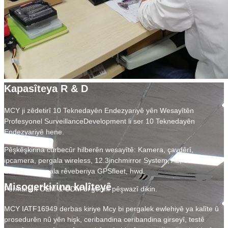
Kapasîteya R & D
MCY ji zêdetirî 10 Teknedayên Endezyariyê yên Wesayîtên
Profesyonel SurveillanceDevelopment li ser 10 Teknedayên
Endezyariyê hene.
Pêşkêşkirina cûrbecûr hilberên wesayîtê: Kamera, çavdêrî,
ipcamera, pergala wireless, 12.3inchmirror System, AL, 360
Sîstema, pergala rêveberiya GPSfleet, hwd.
Misogerkirina kalîteyê
Fermanên OEM & ODM bi germî pêşwazî dikin.
MCY IATF16949 derbas kiriye Mcy bi pergalek ewlehiyê ya kalîte û
prosedurên nû yên hişk, ceribandina ceribandina girseyî, testê