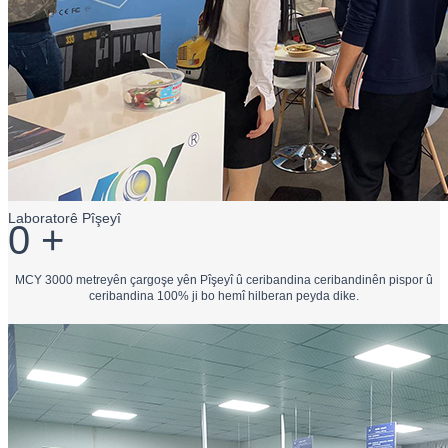
Laboratorê Pîşeyî
0
+
MCY 3000 metreyên çargoşe yên Pîşeyî û ceribandina ceribandinên pispor û
ceribandina 100% ji bo hemî hilberan peyda dike.