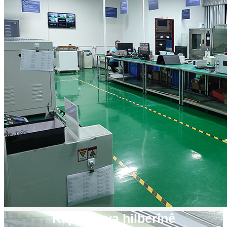
Kapasîteya hilberînê