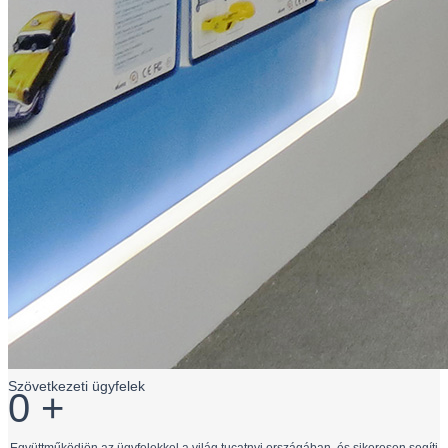
Szövetkezeti ügyfelek
0
+
Együttműködjön az ügyfelekkel a világ tucatnyi országában, és sikeresen segíti