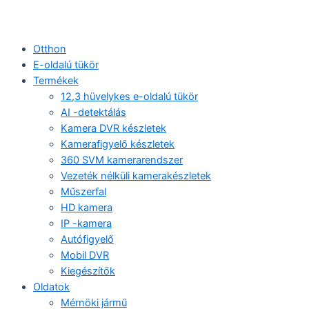
Otthon
E-oldalú tükör
Termékek
12,3 hüvelykes e-oldalú tükör
AI -detektálás
Kamera DVR készletek
Kamerafigyelő készletek
360 SVM kamerarendszer
Vezeték nélküli kamerakészletek
Műszerfal
HD kamera
IP -kamera
Autófigyelő
Mobil DVR
Kiegészítők
Oldatok
Mérnöki jármű