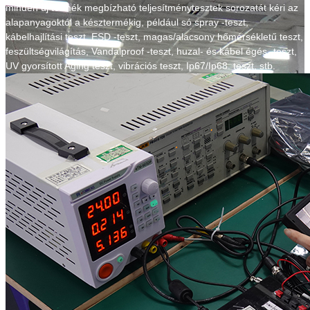
minden új termék megbízható teljesítménytesztek sorozatát kéri az
alapanyagoktól a késztermékig, például só spray -teszt,
kábelhajlítási teszt, ESD -teszt, magas/alacsony hőmérsékletű teszt,
feszültségvilágítás, Vandalproof -teszt, huzal- és kábel égés -teszt,
UV gyorsított Aging teszt, vibrációs teszt, Ip67/Ip68. teszt, stb.