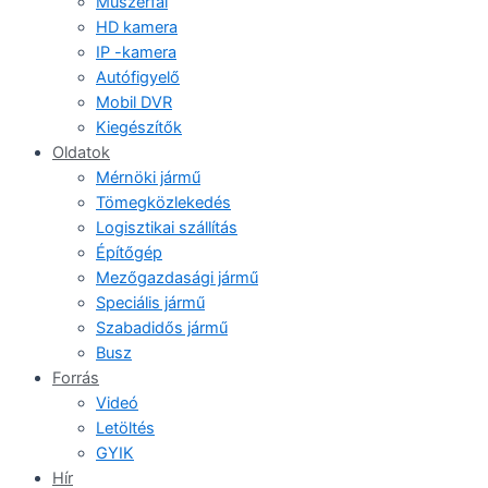
Műszerfal
HD kamera
IP -kamera
Autófigyelő
Mobil DVR
Kiegészítők
Oldatok
Mérnöki jármű
Tömegközlekedés
Logisztikai szállítás
Építőgép
Mezőgazdasági jármű
Speciális jármű
Szabadidős jármű
Busz
Forrás
Videó
Letöltés
GYIK
Hír