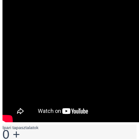
Ipari tapasztalatok
0
+