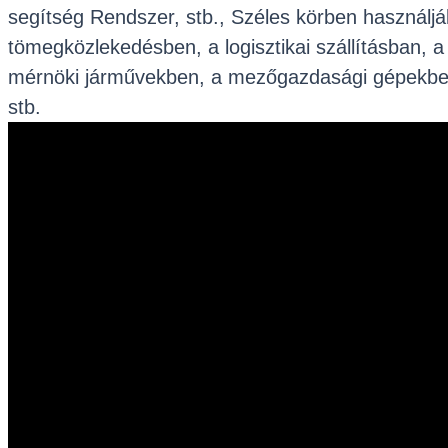
segítség Rendszer, stb., Széles körben használjá
tömegközlekedésben, a logisztikai szállításban, a
mérnöki járművekben, a mezőgazdasági gépekb
stb.