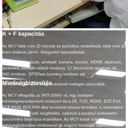
K + F kapacitás
Az MCY több mint 20 mérnök és technikus rendelkezik, több mint 10
éves szakmai jármű -felügyeleti tapasztalattal.
Különböző járművek, amelyek: kamera, monitor, MDVR, dashcam,
ipcamera, vezeték nélküli rendszer, 12.3inchmirror rendszer, AL,
360 rendszer, GPSFleet kezelési rendszer stb.
Minőségbiztosítás
Az OEM és az ODM megrendeléseit melegen üdvözöljük.
Az MCY elfogadta az IATF16949 -et, egy autóipari
minőségmenedzsment rendszert és a CE, FCC, ROHS, ECE R10,
ECE R118, ECE R46 által tanúsított összes terméket, a nemzetközi
szabványoknak való megfelelés, valamint a tucatnyi szabadalmi
tanúsítvány betartása érdekében. Az MCY botok szigorú
minőségbiztosítási rendszerrel és szigorú tesztelési eljárásokkal,