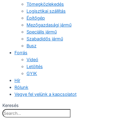
Tömegközlekedés
Logisztikai szállítás
Építőgép
Mezőgazdasági jármű
Speciális jármű
Szabadidős jármű
Busz
Forrás
Videó
Letöltés
GYIK
Hír
Rólunk
Vegye fel velünk a kapcsolatot
Keresés