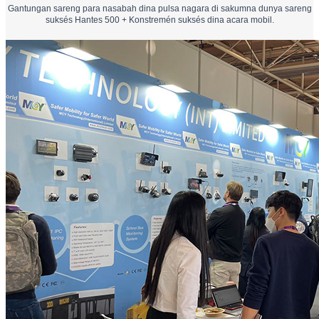
Gantungan sareng para nasabah dina pulsa nagara di sakumna dunya sareng
suksés Hantes 500 + Konstremén suksés dina acara mobil.