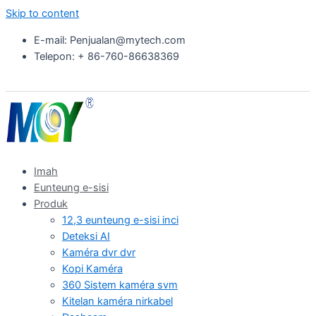
Skip to content
E-mail: Penjualan@mytech.com
Telepon: + 86-760-86638369
Imah
Eunteung e-sisi
Produk
12,3 eunteung e-sisi inci
Deteksi AI
Kaméra dvr dvr
Kopi Kaméra
360 Sistem kaméra svm
Kitelan kaméra nirkabel