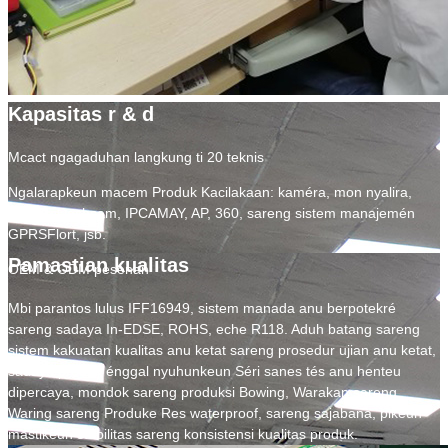
Kapasitas r & d
Mcact ngagaduhan langkung ti 20 teknis
Ngalarapkeun macem Produk Kacilakaan: kaméra, mon nyalira,
MDVR, Dashcam, IPCAMAY, AP, 360, sareng sistem manajemén
GPRSFlort, jsb.
Pamastian kualitas
OEM & ODM pesenan
Mbi parantos lulus IFF16949, sistem manada anu berpotekré
sareng sadaya In-EDSE, ROHS, eche R118. Aduh batang sareng
sistem kakuatan kualitas anu ketat sareng prosedur ujian anu ketat,
sadaya produk énggal nyuhunkeun Séri sanes tés anu henteu
dipercaya, mondok sareng produksi Bowing, Warakan sareng
Waring sareng Produke Res waterproof, sareng sajabana, pikeun
mastikeun stabilitas sareng konsistensi kualitas produk.