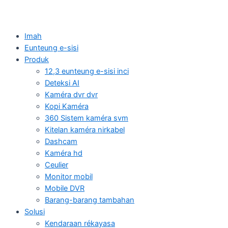
Imah
Eunteung e-sisi
Produk
12,3 eunteung e-sisi inci
Deteksi AI
Kaméra dvr dvr
Kopi Kaméra
360 Sistem kaméra svm
Kitelan kaméra nirkabel
Dashcam
Kaméra hd
Ceulier
Monitor mobil
Mobile DVR
Barang-barang tambahan
Solusi
Kendaraan rékayasa