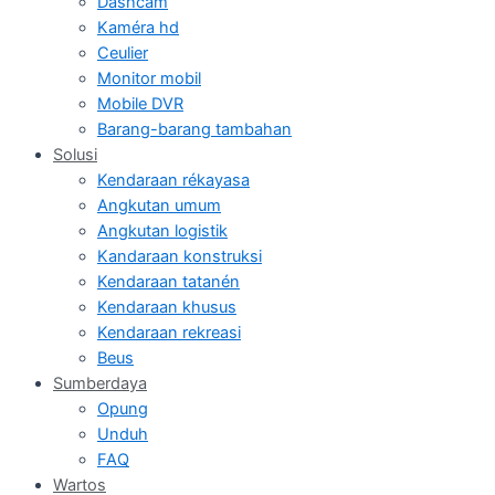
Dashcam
Kaméra hd
Ceulier
Monitor mobil
Mobile DVR
Barang-barang tambahan
Solusi
Kendaraan rékayasa
Angkutan umum
Angkutan logistik
Kandaraan konstruksi
Kendaraan tatanén
Kendaraan khusus
Kendaraan rekreasi
Beus
Sumberdaya
Opung
Unduh
FAQ
Wartos