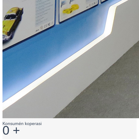
Konsumén koperasi
0
+