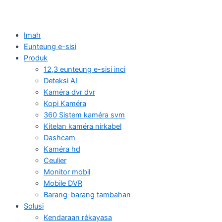
Imah
Eunteung e-sisi
Produk
12,3 eunteung e-sisi inci
Deteksi AI
Kaméra dvr dvr
Kopi Kaméra
360 Sistem kaméra svm
Kitelan kaméra nirkabel
Dashcam
Kaméra hd
Ceulier
Monitor mobil
Mobile DVR
Barang-barang tambahan
Solusi
Kendaraan rékayasa