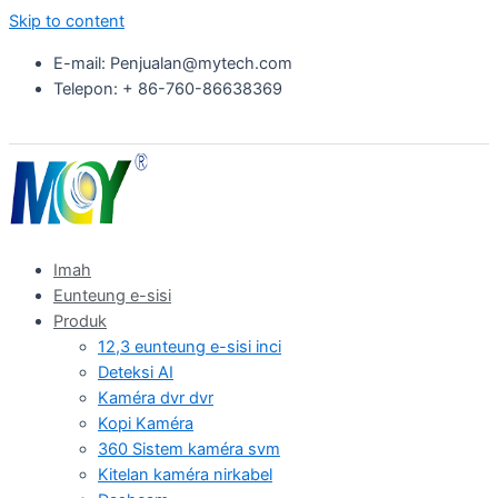
Skip to content
E-mail: Penjualan@mytech.com
Telepon: + 86-760-86638369
Imah
Eunteung e-sisi
Produk
12,3 eunteung e-sisi inci
Deteksi AI
Kaméra dvr dvr
Kopi Kaméra
360 Sistem kaméra svm
Kitelan kaméra nirkabel