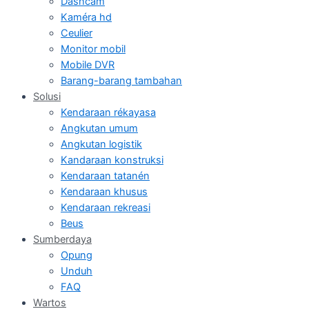
Dashcam
Kaméra hd
Ceulier
Monitor mobil
Mobile DVR
Barang-barang tambahan
Solusi
Kendaraan rékayasa
Angkutan umum
Angkutan logistik
Kandaraan konstruksi
Kendaraan tatanén
Kendaraan khusus
Kendaraan rekreasi
Beus
Sumberdaya
Opung
Unduh
FAQ
Wartos