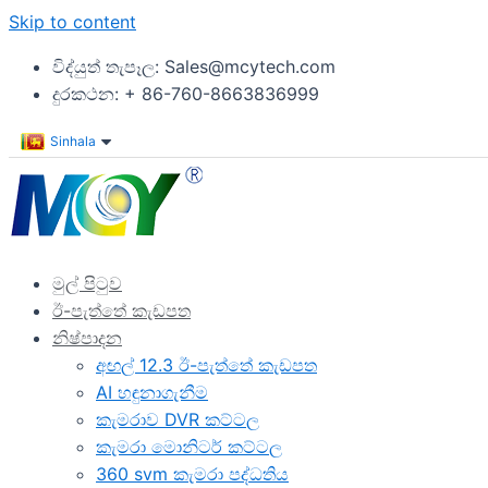
Skip to content
විද්යුත් තැපෑල: Sales@mcytech.com
දුරකථන: + 86-760-8663836999
Sinhala
මුල් පිටුව
ඊ-පැත්තේ කැඩපත
නිෂ්පාදන
අඟල් 12.3 ඊ-පැත්තේ කැඩපත
AI හඳුනාගැනීම
කැමරාව DVR කට්ටල
කැමරා මොනිටර් කට්ටල
360 svm කැමරා පද්ධතිය