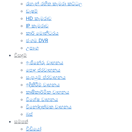
රැහැන් රහිත කැමරා කට්ටල
ඩෑෂම්
HD කැමරාව
IP කැමරාව
කාර් මොනිටරය
ජංගම DVR
උපාංග
විසඳුම්
ඉංජිනේරු වාහනය
පොදු ප්රවාහනය
සැපයුම් ප්රවාහනය
ඉදිකිරීම් වාහනය
කෘෂිකාර්මික වාහනය
විශේෂ වාහනය
විනෝදාත්මක වාහනය
බස්
සම්පත්
වීඩියෝ