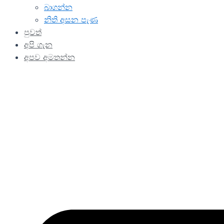
බාගන්න
නිති අසන පැණ
පුවත්
අපි ගැන
අපව අමතන්න