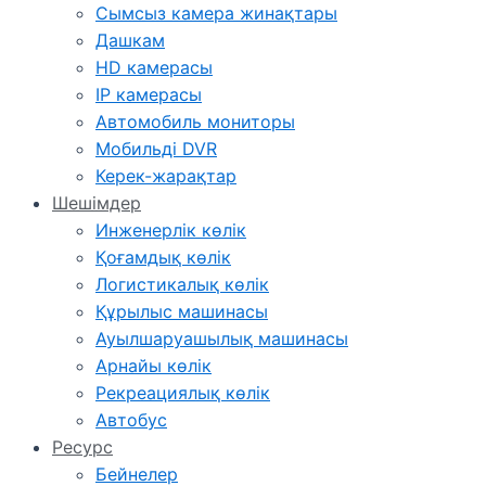
Сымсыз камера жинақтары
Дашкам
HD камерасы
IP камерасы
Автомобиль мониторы
Мобильді DVR
Керек-жарақтар
Шешімдер
Инженерлік көлік
Қоғамдық көлік
Логистикалық көлік
Құрылыс машинасы
Ауылшаруашылық машинасы
Арнайы көлік
Рекреациялық көлік
Автобус
Ресурс
Бейнелер