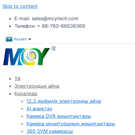
Skip to content
E-mail: sales@mcytech.com
Телефон: + 86-760-86638369
Kazakh
Үй
Электрондық айна
Құралдар
12.3 дюймдік электронды айна
AI анықтау
Камера DVR жиынтықтары
Камера мониторының жиынтықтары
360 SVM камерасы