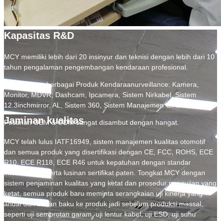
Kapasitas R&D
MCY memiliki lebih dari 20 insinyur dan teknisi dengan lebih dari 10
tahun pengalaman pengembangan kendaraan profesional.
Menawarkan berbagai Produk Kendaraanurveillance: Kamera,
Monitor, MDVR, Dashcam, Ipcamera, Sistem Nirkabel, Sistem
12.3inchmirror, AL, Sistem 360, Sistem Manajemen GPSFLEET, dll.
Jaminan kualitas
Pesanan OEM & ODM sangat disambut dengan hangat.
MCY telah lulus IATF16949, sistem manajemen kualitas otomotif
dan semua produk yang disertifikasi dengan CE, FCC, ROHS, ECE
R10, ECE R118, ECE R46 untuk kepatuhan dengan standar
internasional serta lusinan sertifikat paten. Tongkat MCY dengan
sistem penjaminan kualitas yang ketat dan prosedur pengujian yang
ketat, semua produk baru meminta serangkaian uji kinerja yang
andal dari bahan baku ke produk jadi sebelum produksi massal,
seperti uji semprotan garam, uji lentur kabel, uji ESD, uji suhu