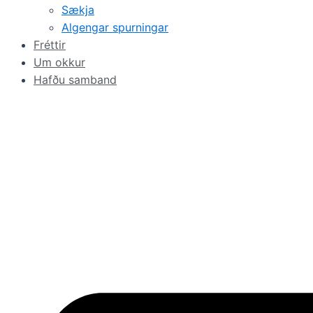
Sækja
Algengar spurningar
Fréttir
Um okkur
Hafðu samband