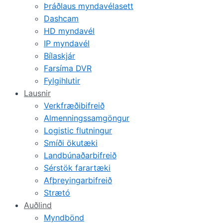
Þráðlaus myndavélasett
Dashcam
HD myndavél
IP myndavél
Bílaskjár
Farsíma DVR
Fylgihlutir
Lausnir
Verkfræðibifreið
Almenningssamgöngur
Logistic flutningur
Smíði ökutæki
Landbúnaðarbifreið
Sérstök farartæki
Afþreyingarbifreið
Strætó
Auðlind
Myndbönd