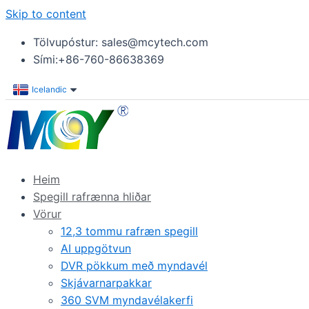
Skip to content
Tölvupóstur: sales@mcytech.com
Sími:+86-760-86638369
Icelandic
Heim
Spegill rafrænna hliðar
Vörur
12,3 tommu rafræn spegill
AI uppgötvun
DVR pökkum með myndavél
Skjávarnarpakkar
360 SVM myndavélakerfi