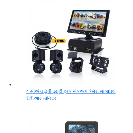
4 સીએચ હેવી ડ્યુટી ટ્રક બેકઅપ કેમેરા મોબાઇલ
ડીવીઆર મોનિટર