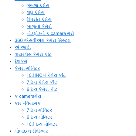
ગુંબજ કેમેરા
લઘુ કેમેરા
વિપરીત કેમેરા
બાજુનો કેમેરો
તોડફોડનો ક camera મેરો
360 એસવીએમ કેમેરા સિસ્ટમ
એ.આઈ.
વાયરલેસ કેમેરા કીટ
દેશકમ
કેમેરા મોનિટર
10.1INCH કેમેરા કીટ
7 ઇંચ કેમેરા કીટ
9 ઇંચ કેમેરા કીટ
ક cameraમેરા
કાર -નિયામક
7 ઇંચ મોનિટર
9 ઇંચ મોનિટર
10.1 ઇંચ મોનિટર
મોબાઈલ ડીવીઆર