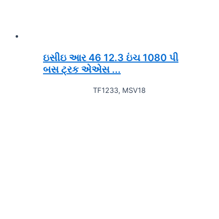
ઇસીઇ આર 46 12.3 ઇંચ 1080 પી
બસ ટ્રક એએસ ...
TF1233, MSV18