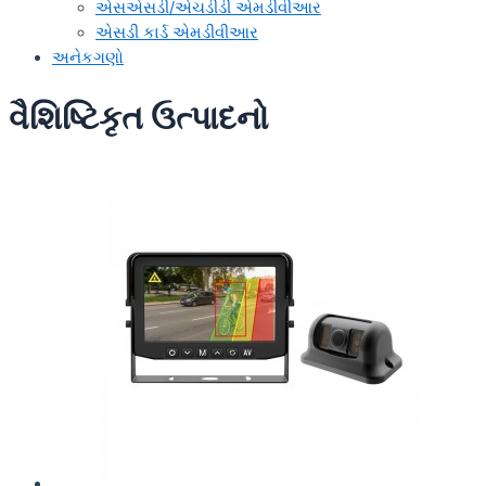
એસએસડી/એચડીડી એમડીવીઆર
એસડી કાર્ડ એમડીવીઆર
અનેકગણો
વૈશિષ્ટિકૃત ઉત્પાદનો