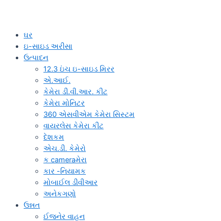
ઘર
ઇ-સાઇડ અરીસા
ઉત્પાદન
12.3 ઇંચ ઇ-સાઇડ મિરર
એ.આઈ.
કેમેરા ડી.વી.આર. કીટ
કેમેરા મોનિટર
360 એસવીએમ કેમેરા સિસ્ટમ
વાયરલેસ કેમેરા કીટ
દેશકમ
એચ.ડી. કેમેરો
ક cameraમેરા
કાર -નિયામક
મોબાઈલ ડીવીઆર
અનેકગણો
ઉન્નત
ઈજનેર વાહન