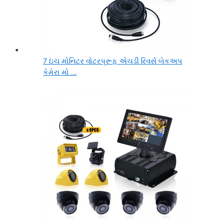
7 ઇંચ મોનિટર વોટરપ્રૂફ એચડી રિવર્સ બેકઅપ
કેમેરા મો ...