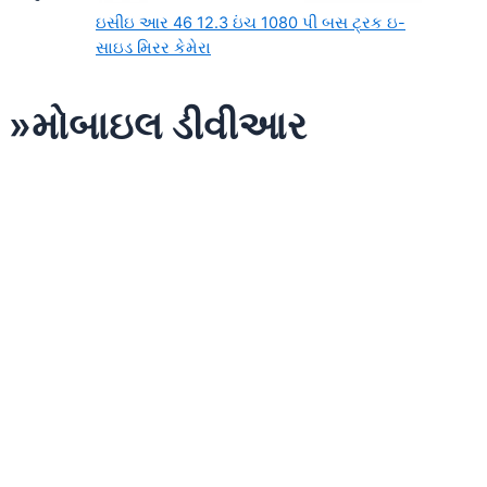
ઇસીઇ આર 46 12.3 ઇંચ 1080 પી બસ ટ્રક ઇ-
સાઇડ મિરર કેમેરા
»મોબાઇલ ડીવીઆર