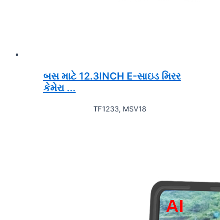
બસ માટે 12.3INCH E-સાઇડ મિરર
કેમેરા ...
TF1233, MSV18