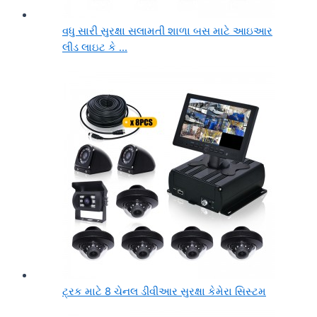
વધુ સારી સુરક્ષા સલામતી શાળા બસ માટે આઇઆર
લીડ લાઇટ કે ...
ટ્રક માટે 8 ચેનલ ડીવીઆર સુરક્ષા કેમેરા સિસ્ટમ