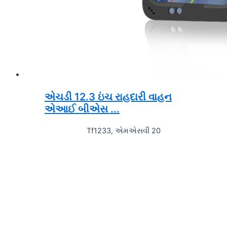
એચડી 12.3 ઇંચ રાહદારી વાહન
એઆઈ બીએસ ...
Tf1233, એમએસવી 20