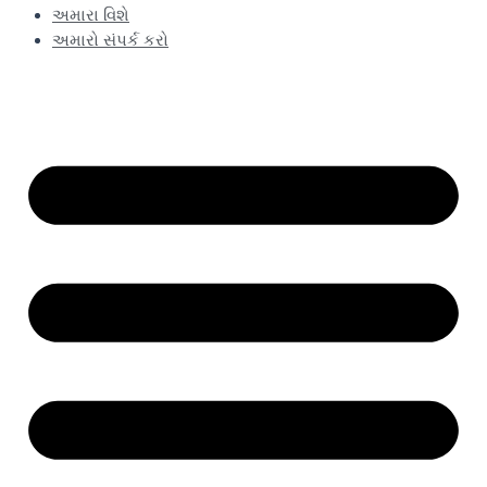
અમારા વિશે
અમારો સંપર્ક કરો