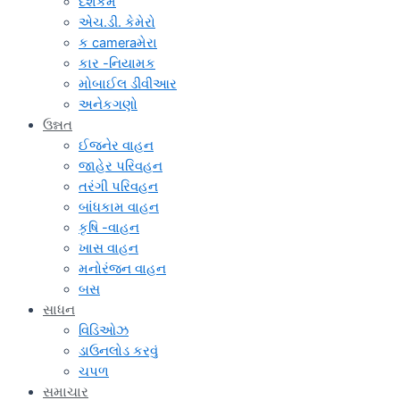
દેશકમ
એચ.ડી. કેમેરો
ક cameraમેરા
કાર -નિયામક
મોબાઈલ ડીવીઆર
અનેકગણો
ઉન્નત
ઈજનેર વાહન
જાહેર પરિવહન
તરંગી પરિવહન
બાંધકામ વાહન
કૃષિ -વાહન
ખાસ વાહન
મનોરંજન વાહન
બસ
સાધન
વિડિઓઝ
ડાઉનલોડ કરવું
ચપળ
સમાચાર