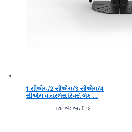
1 સીએચ/2 સીએચ/3 સીએચ/4
સીએચ વાયરલેસ રિવર્સ બેક ...
Tf78, એમઆરવી 12