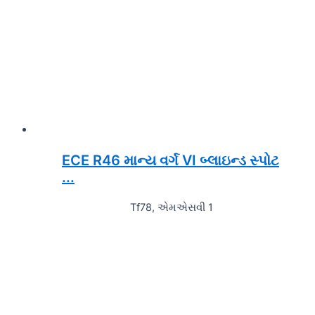
ECE R46 માન્ય વર્ગ VI બ્લાઇન્ડ સ્પોટ
...
Tf78, એમએસવી 1