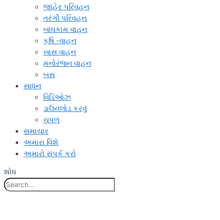
જાહેર પરિવહન
તરંગી પરિવહન
બાંધકામ વાહન
કૃષિ -વાહન
ખાસ વાહન
મનોરંજન વાહન
બસ
સાધન
વિડિઓઝ
ડાઉનલોડ કરવું
ચપળ
સમાચાર
અમારા વિશે
અમારો સંપર્ક કરો
શોધ