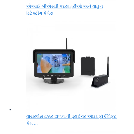
એઆઈ બીએસડી પદયાત્રીઓ અને વાહન
ડિટેક્ટીંગ કેમેરા
વાયરલેસ ટક્કર ટાળવાની ડ્રાઈવર એઇડ ફોર્કલિફ્ટ
કેમ ...