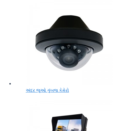
અંદર જુઓ ગુંબજ કેમેરો