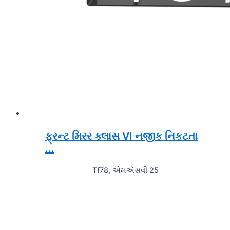
ફ્રન્ટ મિરર ક્લાસ VI નજીક નિકટતા
...
Tf78, એમએસવી 25