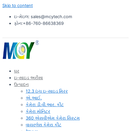
Skip to content
ઇ-મેઇલ: sales@mcytech.com
ફોન:+86-760-86638369
ઘર
ઇ-સાઇડ અરીસા
ઉત્પાદન
12.3 ઇંચ ઇ-સાઇડ મિરર
એ.આઈ.
કેમેરા ડી.વી.આર. કીટ
કેમેરા મોનિટર
360 એસવીએમ કેમેરા સિસ્ટમ
વાયરલેસ કેમેરા કીટ