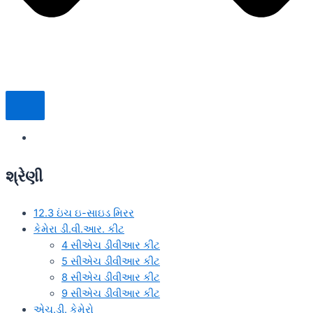
શ્રેણી
12.3 ઇંચ ઇ-સાઇડ મિરર
કેમેરા ડી.વી.આર. કીટ
4 સીએચ ડીવીઆર કીટ
5 સીએચ ડીવીઆર કીટ
8 સીએચ ડીવીઆર કીટ
9 સીએચ ડીવીઆર કીટ
એચ.ડી. કેમેરો