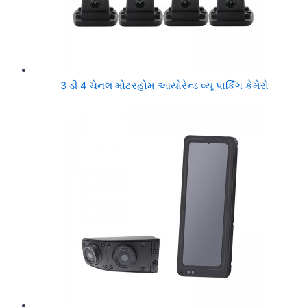
3 ડી 4 ચેનલ મોટરહોમ આયોરેન્ડ વ્યૂ પાર્કિંગ કેમેરો