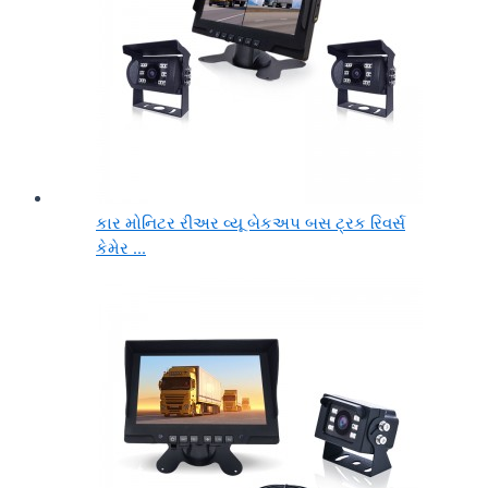
કાર મોનિટર રીઅર વ્યૂ બેકઅપ બસ ટ્રક રિવર્સ
કેમેર ...