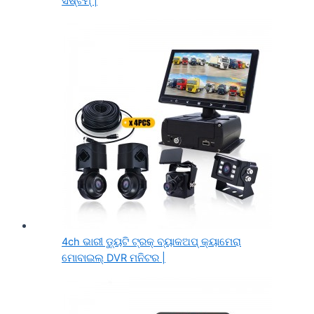
ସିଷ୍ଟମ୍ |
4ch ଭାରୀ ଡ୍ୟୁଟି ଟ୍ରକ୍ ବ୍ୟାକଅପ୍ କ୍ୟାମେରା
ମୋବାଇଲ୍ DVR ମନିଟର |