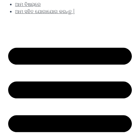
ଆମ ବିଷୟରେ
ଆମ ସହିତ ଯୋଗାଯୋଗ କରନ୍ତୁ |