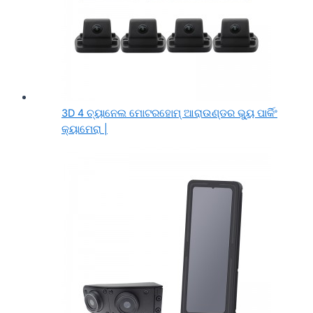
3D 4 ଚ୍ୟାନେଲ ମୋଟରହୋମ୍ ଆରାଉଣ୍ଡର ଭ୍ୟୁ ପାର୍କିଂ
କ୍ୟାମେରା |