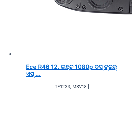
Ece R46 12. ଇଞ୍ଚ 1080p ବସ୍ ଟ୍ରକ୍
ଏସ୍ ...
TF1233, MSV18 |