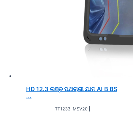
HD 12.3 ଇଞ୍ଚ ପଥଚାରୀ ଯାନ AI B BS
...
TF1233, MSV20 |