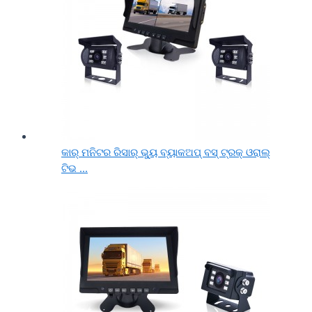
କାର୍ ମନିଟର ରିସାର୍ ଭ୍ୟୁ ବ୍ୟାକଅପ୍ ବସ୍ ଟ୍ରକ୍ ଓରାଲ୍
ଟିଭ ...