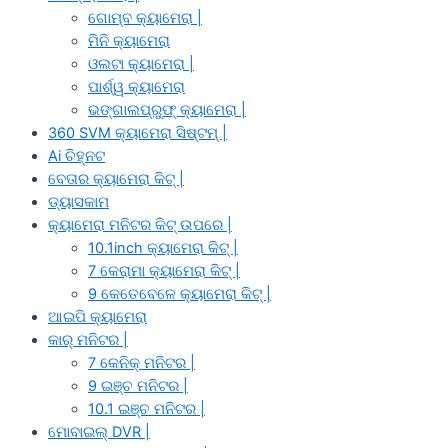
ଗୋମ୍ବ କ୍ୟାମେରା |
ମିନି କ୍ୟାମେରା
ଓଲଟା କ୍ୟାମେରା |
ପାର୍ଶ୍ୱ କ୍ୟାମେରା
ଭଙ୍ଗାଲପ୍ରୁଫ୍ କ୍ୟାମେରା |
360 SVM କ୍ୟାମେରା ସିଷ୍ଟମ୍ |
Ai ଚିହ୍ନଟ
ବେତାର କ୍ୟାମେରା କିଟ୍ |
ଡ୍ୟାସକାମ
କ୍ୟାମେରା ମନିଟର କିଟ୍ ଉପରେ |
10.1inch କ୍ୟାମେରା କିଟ୍ |
7 କେରାମା କ୍ୟାମେରା କିଟ୍ |
9 କେତେବେଳେ କ୍ୟାମେରା କିଟ୍ |
ଆଇପି କ୍ୟାମେରା
କାର୍ ମନିଟର |
7 କେନିକ୍ ମନିଟର |
9 ଇଞ୍ଚ ମନିଟର |
10.1 ଇଞ୍ଚ ମନିଟର |
ମୋବାଇଲ୍ DVR |