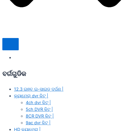
ବର୍ଗଗୁଡିକ
12.3 ଇଞ୍ଚ ଇ-ସାଇଡ୍ ଦର୍ପଣ |
କ୍ୟାମେରା dvr କିଟ୍ |
4ch dvr କିଟ୍ |
5ch DVR କିଟ୍ |
8CR DVR କିଟ୍ |
9ac dvr କିଟ୍ |
HD କ୍ୟାମେରା |