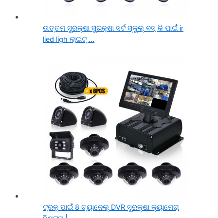
ଉତ୍ତମ ସୁରକ୍ଷା ସୁରକ୍ଷା ସର୍ଟ ସ୍କୁଲ୍ ବସ୍ କି ପାଇଁ ir
lied ligh ଲାଇଟ୍ ...
ଟ୍ରକ୍ ପାଇଁ 8 ଚ୍ୟାନେଲ୍ DVR ସୁରକ୍ଷା କ୍ୟାମେରା