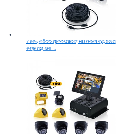
7 କେନ୍ ମନିଟର ୱାଟରପୋରଫ୍ HD ଓଲଟା ବ୍ୟାକଅପ୍
କ୍ୟାମେରା ମୋ ...