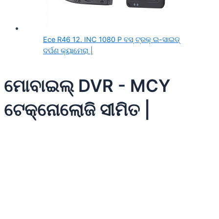
Ece R46 12. INC 1080 P ବସ୍ ଟ୍ରକ୍ ଇ-ସାଇଡ୍
ଦର୍ପଣ କ୍ୟାମେରା |
ମୋବାଇଲ୍ DVR - MCY
ଟେକ୍ନୋଲୋଜି ସୀମିତ |