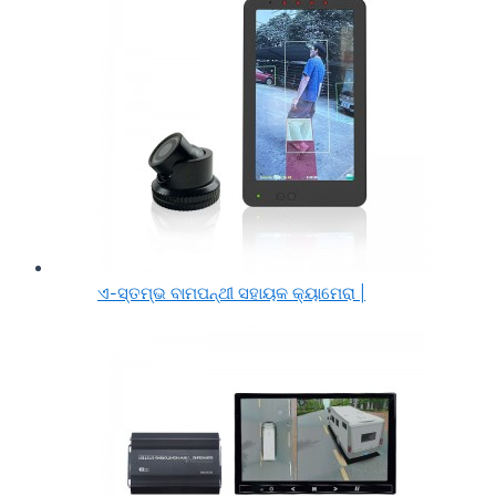
ଏ-ସ୍ତମ୍ଭ ବାମପନ୍ଥୀ ସହାୟକ କ୍ୟାମେରା |