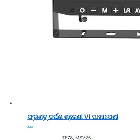
ଫ୍ରଣ୍ଟ୍ ଦର୍ପଣ ଶ୍ରେଣୀ VI ପାଖାପେଶୀ
...
TF78, MSV25