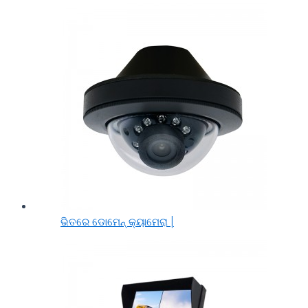
ଭିତରେ ଡୋମେନ୍ କ୍ୟାମେରା |