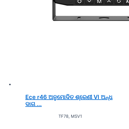
Ece r46 ଅନୁମୋଦିତ ଶ୍ରେଣୀ VI ଅନ୍ଧ
ଦାଗ ...
TF78, MSV1