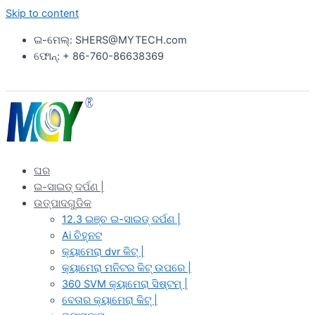
Skip to content
ଇ-ମେଲ୍: SHERS@MYTECH.com
ଫୋନ୍: + 86-760-86638369
ଘର
ଇ-ସାଇଡ୍ ଦର୍ପଣ |
ଉତ୍ପାଦଗୁଡିକ
12.3 ଇଞ୍ଚ ଇ-ସାଇଡ୍ ଦର୍ପଣ |
Ai ଚିହ୍ନଟ
କ୍ୟାମେରା dvr କିଟ୍ |
କ୍ୟାମେରା ମନିଟର କିଟ୍ ଉପରେ |
360 SVM କ୍ୟାମେରା ସିଷ୍ଟମ୍ |
ବେତାର କ୍ୟାମେରା କିଟ୍ |