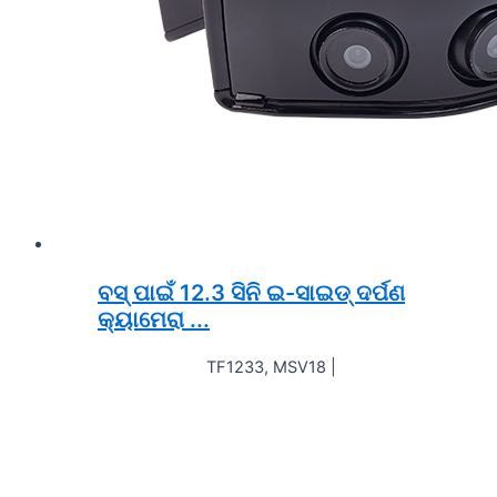
ବସ୍ ପାଇଁ 12.3 ସିନି ଇ-ସାଇଡ୍ ଦର୍ପଣ
କ୍ୟାମେରା ...
TF1233, MSV18 |