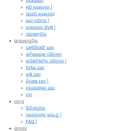
ଡ୍ୟାସକାମ
HD କ୍ୟାମେରା |
ଆଇପି କ୍ୟାମେରା
କାର୍ ମନିଟର |
ମୋବାଇଲ୍ DVR |
ଆନୁଷଙ୍ଗିକ
ସମାଧାନଗୁଡ଼ିକ
ଇଞ୍ଜିନିୟରିଂ ଯାନ
ସର୍ବସାଧାରଣ ପରିବହନ
ଲଜିଷ୍ଟିଷ୍ଟିକ୍ ପରିବହନ |
ନିର୍ମାଣ ଯାନ
କୃଷି ଯାନ
ବିଶେଷ ଯାନ |
ମନୋରଞ୍ଜନ ଯାନ
ବସ୍
ଉତ୍ସ
ଭିଡିଓଗୁଡିକ
ଡାଉନଲୋଡ୍ କରନ୍ତୁ |
FAQ |
ସମ୍ବାଦ