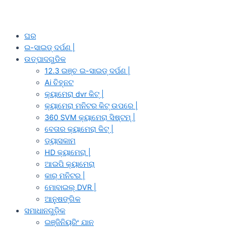
ଘର
ଇ-ସାଇଡ୍ ଦର୍ପଣ |
ଉତ୍ପାଦଗୁଡିକ
12.3 ଇଞ୍ଚ ଇ-ସାଇଡ୍ ଦର୍ପଣ |
Ai ଚିହ୍ନଟ
କ୍ୟାମେରା dvr କିଟ୍ |
କ୍ୟାମେରା ମନିଟର କିଟ୍ ଉପରେ |
360 SVM କ୍ୟାମେରା ସିଷ୍ଟମ୍ |
ବେତାର କ୍ୟାମେରା କିଟ୍ |
ଡ୍ୟାସକାମ
HD କ୍ୟାମେରା |
ଆଇପି କ୍ୟାମେରା
କାର୍ ମନିଟର |
ମୋବାଇଲ୍ DVR |
ଆନୁଷଙ୍ଗିକ
ସମାଧାନଗୁଡ଼ିକ
ଇଞ୍ଜିନିୟରିଂ ଯାନ