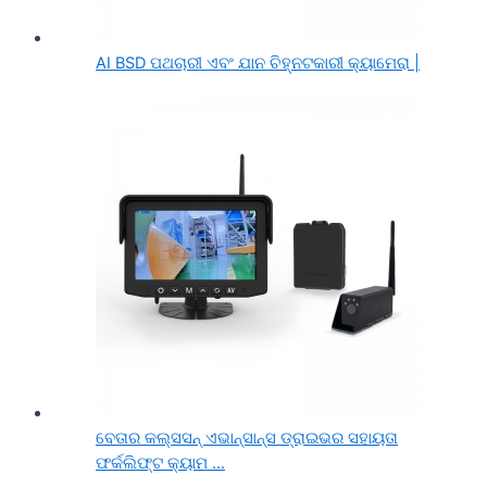
AI BSD ପଥଚାରୀ ଏବଂ ଯାନ ଚିହ୍ନଟକାରୀ କ୍ୟାମେରା |
ବେତାର କଲ୍ସସନ୍ ଏଭାନ୍ସାନ୍ସ ଡ୍ରାଇଭର ସହାୟତା
ଫର୍କଲିଫ୍ଟ କ୍ୟାମ ...