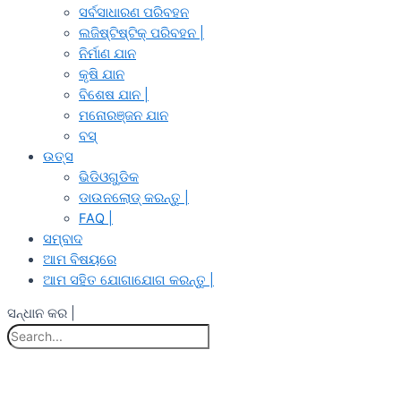
ସର୍ବସାଧାରଣ ପରିବହନ
ଲଜିଷ୍ଟିଷ୍ଟିକ୍ ପରିବହନ |
ନିର୍ମାଣ ଯାନ
କୃଷି ଯାନ
ବିଶେଷ ଯାନ |
ମନୋରଞ୍ଜନ ଯାନ
ବସ୍
ଉତ୍ସ
ଭିଡିଓଗୁଡିକ
ଡାଉନଲୋଡ୍ କରନ୍ତୁ |
FAQ |
ସମ୍ବାଦ
ଆମ ବିଷୟରେ
ଆମ ସହିତ ଯୋଗାଯୋଗ କରନ୍ତୁ |
ସନ୍ଧାନ କର |