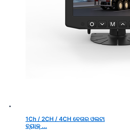
1Ch / 2CH / 4CH ବେତାର ଓଲଟା
ବ୍ୟାକ୍ ...