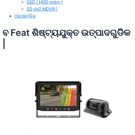
SSD / HDD mdvr |
SD କାର୍ଡ MDVR |
ଆନୁଷଙ୍ଗିକ
ବ Feat ଶିଷ୍ଟ୍ୟଯୁକ୍ତ ଉତ୍ପାଦଗୁଡିକ
|