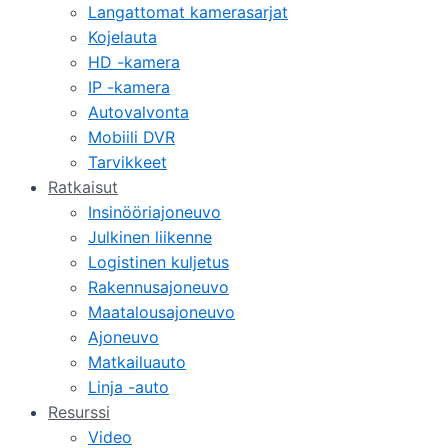
Langattomat kamerasarjat
Kojelauta
HD -kamera
IP -kamera
Autovalvonta
Mobiili DVR
Tarvikkeet
Ratkaisut
Insinööriajoneuvo
Julkinen liikenne
Logistinen kuljetus
Rakennusajoneuvo
Maatalousajoneuvo
Ajoneuvo
Matkailuauto
Linja -auto
Resurssi
Video