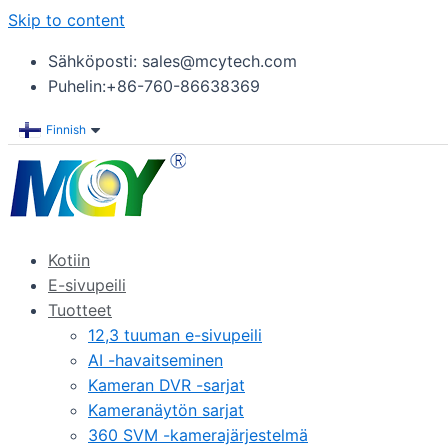
Skip to content
Sähköposti: sales@mcytech.com
Puhelin:+86-760-86638369
Finnish
Kotiin
E-sivupeili
Tuotteet
12,3 tuuman e-sivupeili
AI -havaitseminen
Kameran DVR -sarjat
Kameranäytön sarjat
360 SVM -kamerajärjestelmä