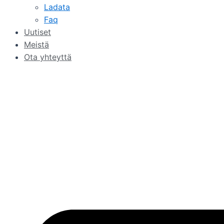
Ladata
Faq
Uutiset
Meistä
Ota yhteyttä