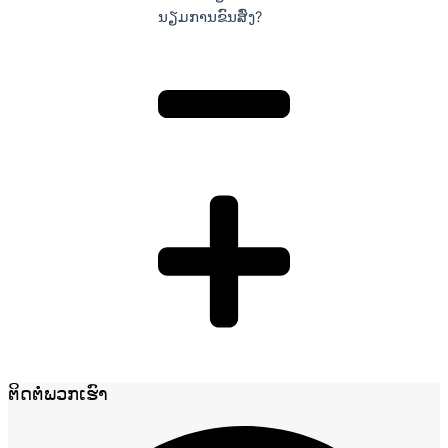
ນຽມການຂົນສົ່ງ?
ຕິດຕໍ່ພວກເຮົາ