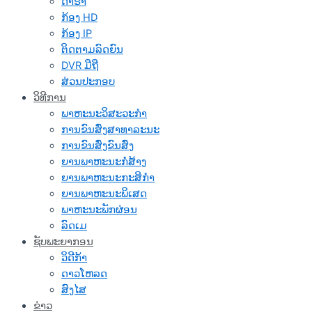
ດາຣາ
ກ້ອງ HD
ກ້ອງ IP
ຕິດຕາມລົດຍົນ
DVR ມືຖື
ສ່ວນປະກອບ
ວິທີການ
ພາຫະນະວິສະວະກໍາ
ການຂົນສົ່ງສາທາລະນະ
ການຂົນສົ່ງຂົນສົ່ງ
ຍານພາຫະນະກໍ່ສ້າງ
ຍານພາຫະນະກະສິກໍາ
ຍານພາຫະນະພິເສດ
ພາຫະນະພັກຜ່ອນ
ລົດເມ
ຊັບພະຍາກອນ
ວິດີກ້າ
ດາວໂຫລດ
ສົງໄສ
ຂ່າວ