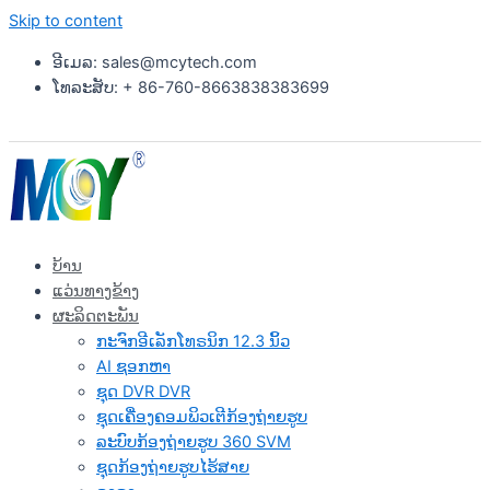
Skip to content
ອີເມລ: sales@mcytech.com
ໂທລະສັບ: + 86-760-8663838383699
ບ້ານ
ແວ່ນທາງຂ້າງ
ຜະລິດຕະພັນ
ກະຈົກອີເລັກໂທຣນິກ 12.3 ນິ້ວ
AI ຊອກຫາ
ຊຸດ DVR DVR
ຊຸດເຄື່ອງຄອມພິວເຕີກ້ອງຖ່າຍຮູບ
ລະບົບກ້ອງຖ່າຍຮູບ 360 SVM
ຊຸດກ້ອງຖ່າຍຮູບໄຮ້ສາຍ