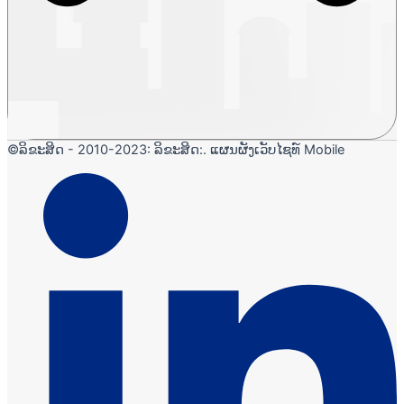
©ລິຂະສິດ - 2010-2023: ລິຂະສິດ:. ແຜນຜັງເວັບໄຊທ໌ Mobile