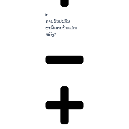
ການຮັບປະກັນ
ຜະລິດຕະພັນແມ່ນ
ຫຍັງ?