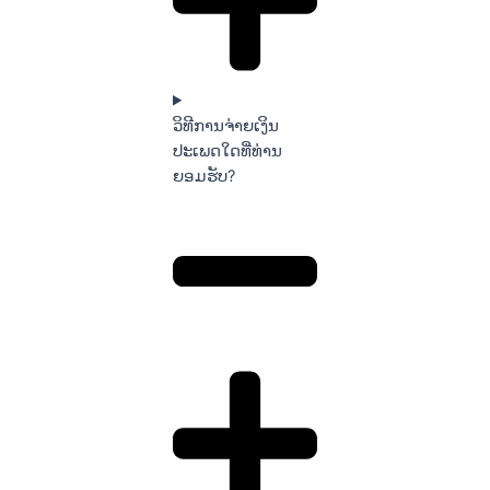
ວິທີການຈ່າຍເງິນ
ປະເພດໃດທີ່ທ່ານ
ຍອມຮັບ?