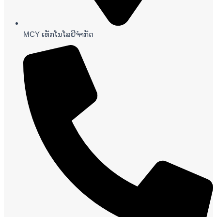
MCY ເທັກໂນໂລຢີຈໍາກັດ