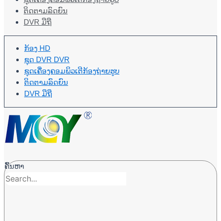
ຕິດຕາມລົດຍົນ
DVR ມືຖື
ກ້ອງ HD
ຊຸດ DVR DVR
ຊຸດເຄື່ອງຄອມພິວເຕີກ້ອງຖ່າຍຮູບ
ຕິດຕາມລົດຍົນ
DVR ມືຖື
ຄົ້ນຫາ