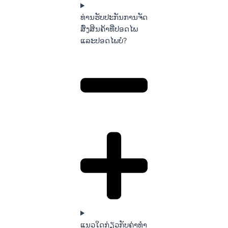
ທ່ານຮັບປະກັນການຈັດ
ສົ່ງສິນຄ້າທີ່ປອດໄພ
ແລະປອດໄພບໍ?
ແນວໃດກ່ຽວກັບຄ່າທໍາ