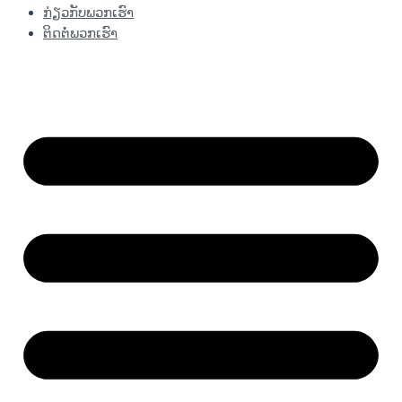
ກ່ຽວກັບພວກເຮົາ
ຕິດຕໍ່ພວກເຮົາ