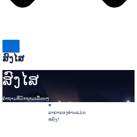
ສົງໄສ
ສົງໄສ
ຄໍາຖາມທີ່ມັກຖາມເລື້ອຍໆ
ລາຄາຂອງທ່ານແມ່ນ
ຫຍັງ?