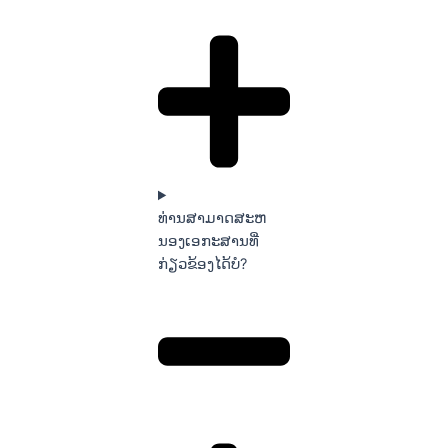
ທ່ານສາມາດສະຫ
ນອງເອກະສານທີ່
ກ່ຽວຂ້ອງໄດ້ບໍ?