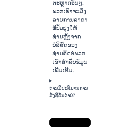
ຕະຫຼາດອື່ນໆ.
ພວກເຮົາຈະສົ່ງ
ລາຍການລາຄາ
ທີ່ປັບປຸງໃຫ້
ທ່ານຫຼັງຈາກ
ບໍລິສັດຂອງ
ທ່ານຕິດຕໍ່ພວກ
ເຮົາສໍາລັບຂໍ້ມູນ
ເພີ່ມເຕີມ.
ທ່ານມີປະລິມານການ
ສັ່ງຊື້ຂັ້ນຕ່ໍາບໍ?