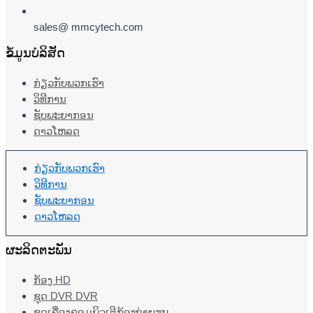
sales@ mmcytech.com
ຂໍ້ມູນບໍລິສັດ
ກ່ຽວກັບພວກເຮົາ
ວິທີການ
ຊັບພະຍາກອນ
ດາວໂຫລດ
ກ່ຽວກັບພວກເຮົາ
ວິທີການ
ຊັບພະຍາກອນ
ດາວໂຫລດ
ຜະລິດຕະພັນ
ກ້ອງ HD
ຊຸດ DVR DVR
ຊຸດເຄື່ອງຄອມພິວເຕີກ້ອງຖ່າຍຮູບ