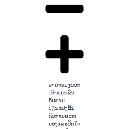
ລາຄາຂອງພວກ
ເຮົາແມ່ນຂຶ້ນ
ກັບການ
ປ່ຽນແປງຂື້ນ
ກັບການສະຫ
ນອງແລະປັດໃຈ