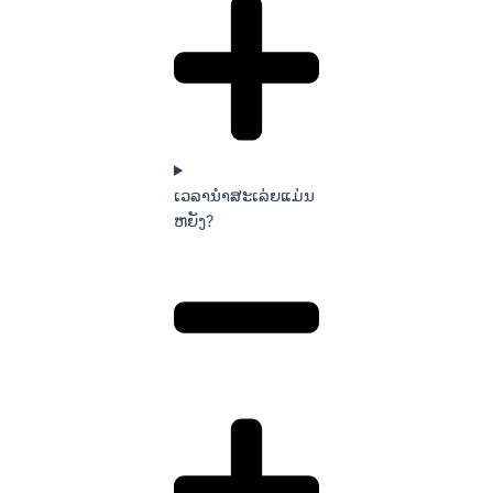
ເວລານໍາສະເລ່ຍແມ່ນ
ຫຍັງ?