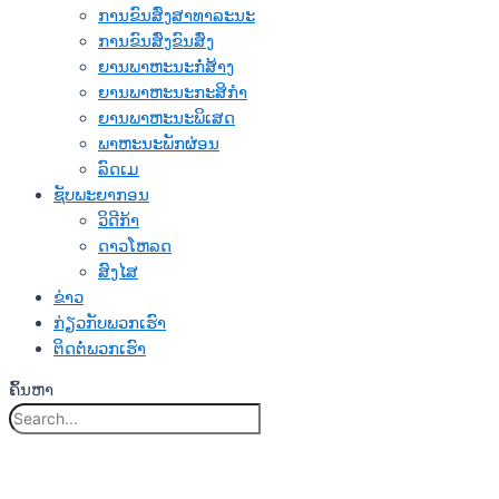
ການຂົນສົ່ງສາທາລະນະ
ການຂົນສົ່ງຂົນສົ່ງ
ຍານພາຫະນະກໍ່ສ້າງ
ຍານພາຫະນະກະສິກໍາ
ຍານພາຫະນະພິເສດ
ພາຫະນະພັກຜ່ອນ
ລົດເມ
ຊັບພະຍາກອນ
ວິດີກ້າ
ດາວໂຫລດ
ສົງໄສ
ຂ່າວ
ກ່ຽວກັບພວກເຮົາ
ຕິດຕໍ່ພວກເຮົາ
ຄົ້ນຫາ