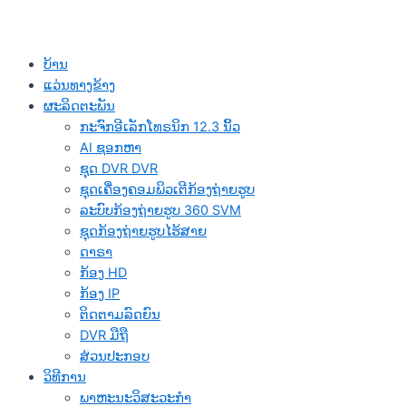
ບ້ານ
ແວ່ນທາງຂ້າງ
ຜະລິດຕະພັນ
ກະຈົກອີເລັກໂທຣນິກ 12.3 ນິ້ວ
AI ຊອກຫາ
ຊຸດ DVR DVR
ຊຸດເຄື່ອງຄອມພິວເຕີກ້ອງຖ່າຍຮູບ
ລະບົບກ້ອງຖ່າຍຮູບ 360 SVM
ຊຸດກ້ອງຖ່າຍຮູບໄຮ້ສາຍ
ດາຣາ
ກ້ອງ HD
ກ້ອງ IP
ຕິດຕາມລົດຍົນ
DVR ມືຖື
ສ່ວນປະກອບ
ວິທີການ
ພາຫະນະວິສະວະກໍາ