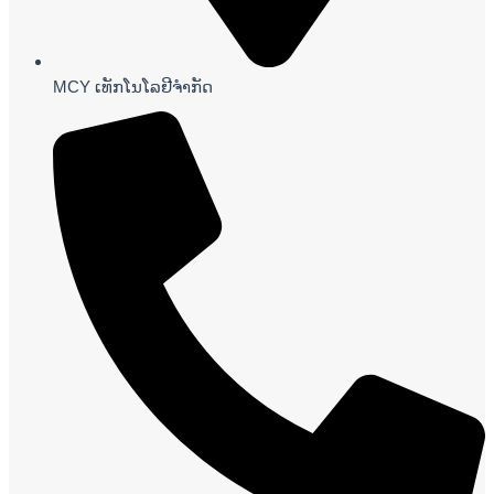
MCY ເທັກໂນໂລຢີຈໍາກັດ