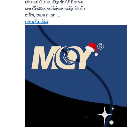
ສາມາດໃນການເບິ່ງເຫັນໄດ້ຊັດເຈນ
ພາຍໃຕ້ສະພາບທີ່ທ້າທາຍເຊັ່ນຝົນຕົກ
ຫນັກ, ຫມອກ, sn ...
ອ່ານເພິ່ມເຕິມ