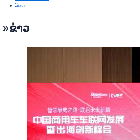
ລົດເມ
»ຂ່າວ