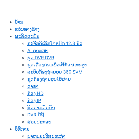
ບ້ານ
ແວ່ນທາງຂ້າງ
ຜະລິດຕະພັນ
ກະຈົກອີເລັກໂທຣນິກ 12.3 ນິ້ວ
AI ຊອກຫາ
ຊຸດ DVR DVR
ຊຸດເຄື່ອງຄອມພິວເຕີກ້ອງຖ່າຍຮູບ
ລະບົບກ້ອງຖ່າຍຮູບ 360 SVM
ຊຸດກ້ອງຖ່າຍຮູບໄຮ້ສາຍ
ດາຣາ
ກ້ອງ HD
ກ້ອງ IP
ຕິດຕາມລົດຍົນ
DVR ມືຖື
ສ່ວນປະກອບ
ວິທີການ
ພາຫະນະວິສະວະກໍາ