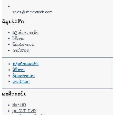
sales@ mmcytech.com
ຂໍ້ມູນບໍລິສັດ
ກ່ຽວກັບພວກເຮົາ
ວິທີການ
ຊັບພະຍາກອນ
ດາວໂຫລດ
ກ່ຽວກັບພວກເຮົາ
ວິທີການ
ຊັບພະຍາກອນ
ດາວໂຫລດ
ຜະລິດຕະພັນ
ກ້ອງ HD
ຊຸດ DVR DVR