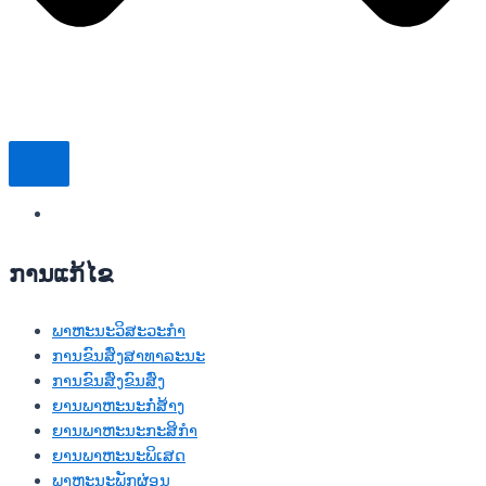
ການແກ້ໄຂ
ພາຫະນະວິສະວະກໍາ
ການຂົນສົ່ງສາທາລະນະ
ການຂົນສົ່ງຂົນສົ່ງ
ຍານພາຫະນະກໍ່ສ້າງ
ຍານພາຫະນະກະສິກໍາ
ຍານພາຫະນະພິເສດ
ພາຫະນະພັກຜ່ອນ