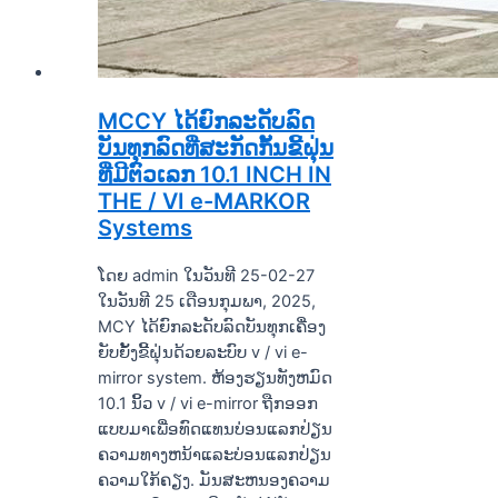
MCCY ໄດ້ຍົກລະດັບລົດ
ບັນທຸກລົດທີ່ສະກັດກັ້ນຂີ້ຝຸ່ນ
ທີ່ມີຕົວເລກ 10.1 INCH IN
THE / VI e-MARKOR
Systems
ໂດຍ admin ໃນວັນທີ 25-02-27
ໃນວັນທີ 25 ເດືອນກຸມພາ, 2025,
MCY ໄດ້ຍົກລະດັບລົດບັນທຸກເຄື່ອງ
ຍັບຍັ້ງຂີ້ຝຸ່ນດ້ວຍລະບົບ v / vi e-
mirror system. ຫ້ອງຮຽນທັງຫມົດ
10.1 ນິ້ວ v / vi e-mirror ຖືກອອກ
ແບບມາເພື່ອທົດແທນບ່ອນແລກປ່ຽນ
ຄວາມທາງຫນ້າແລະບ່ອນແລກປ່ຽນ
ຄວາມໃກ້ຄຽງ. ມັນສະຫນອງຄວາມ