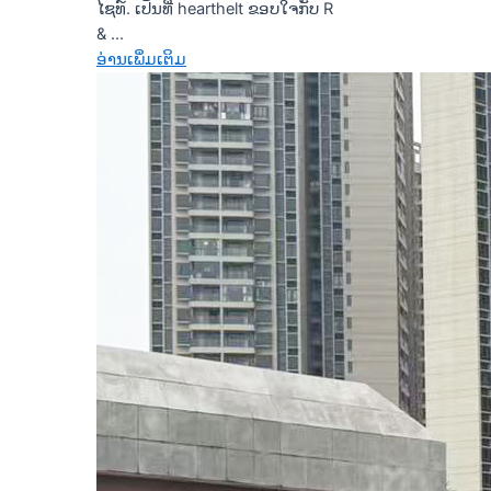
ໄຊທ໌. ເປັນທີ່ hearthelt ຂອບໃຈກັບ R
& ...
ອ່ານເພິ່ມເຕິມ