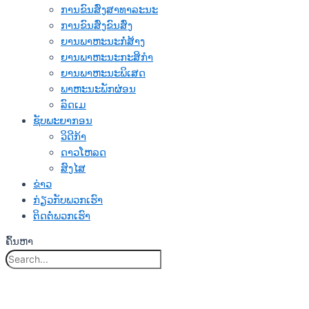
ການຂົນສົ່ງສາທາລະນະ
ການຂົນສົ່ງຂົນສົ່ງ
ຍານພາຫະນະກໍ່ສ້າງ
ຍານພາຫະນະກະສິກໍາ
ຍານພາຫະນະພິເສດ
ພາຫະນະພັກຜ່ອນ
ລົດເມ
ຊັບພະຍາກອນ
ວິດີກ້າ
ດາວໂຫລດ
ສົງໄສ
ຂ່າວ
ກ່ຽວກັບພວກເຮົາ
ຕິດຕໍ່ພວກເຮົາ
ຄົ້ນຫາ