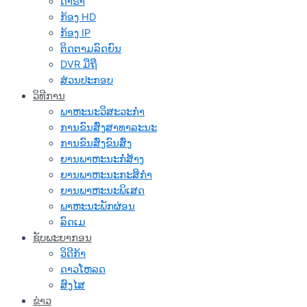
ດາຣາ
ກ້ອງ HD
ກ້ອງ IP
ຕິດຕາມລົດຍົນ
DVR ມືຖື
ສ່ວນປະກອບ
ວິທີການ
ພາຫະນະວິສະວະກໍາ
ການຂົນສົ່ງສາທາລະນະ
ການຂົນສົ່ງຂົນສົ່ງ
ຍານພາຫະນະກໍ່ສ້າງ
ຍານພາຫະນະກະສິກໍາ
ຍານພາຫະນະພິເສດ
ພາຫະນະພັກຜ່ອນ
ລົດເມ
ຊັບພະຍາກອນ
ວິດີກ້າ
ດາວໂຫລດ
ສົງໄສ
ຂ່າວ