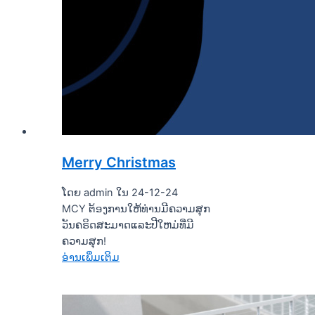
Merry Christmas
ໂດຍ admin ໃນ 24-12-24
MCY ຕ້ອງການໃຫ້ທ່ານມີຄວາມສຸກ
ວັນຄຣິດສະມາດແລະປີໃຫມ່ທີ່ມີ
ຄວາມສຸກ!
ອ່ານເພິ່ມເຕິມ