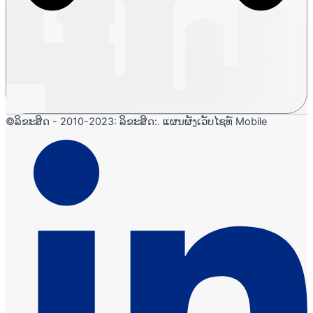
©ລິຂະສິດ - 2010-2023: ລິຂະສິດ:. ແຜນຜັງເວັບໄຊທ໌ Mobile