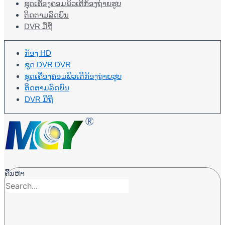
ຊຸດເຄື່ອງຄອມພິວເຕີກ້ອງຖ່າຍຮູບ
ຕິດຕາມລົດຍົນ
DVR ມືຖື
ກ້ອງ HD
ຊຸດ DVR DVR
ຊຸດເຄື່ອງຄອມພິວເຕີກ້ອງຖ່າຍຮູບ
ຕິດຕາມລົດຍົນ
DVR ມືຖື
ຄົ້ນຫາ