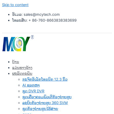
Skip to content
ອີເມລ: sales@mcytech.com
ໂທລະສັບ: + 86-760-8663838383699
ບ້ານ
ແວ່ນທາງຂ້າງ
ຜະລິດຕະພັນ
ກະຈົກອີເລັກໂທຣນິກ 12.3 ນິ້ວ
AI ຊອກຫາ
ຊຸດ DVR DVR
ຊຸດເຄື່ອງຄອມພິວເຕີກ້ອງຖ່າຍຮູບ
ລະບົບກ້ອງຖ່າຍຮູບ 360 SVM
ຊຸດກ້ອງຖ່າຍຮູບໄຮ້ສາຍ