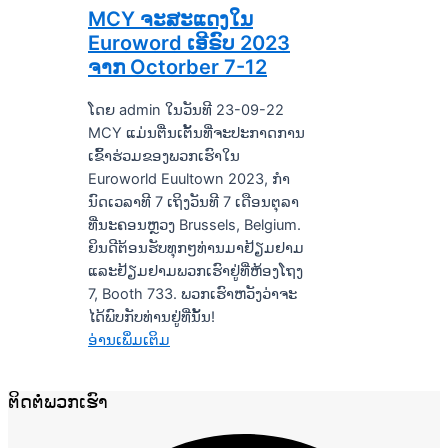
MCY ຈະສະແດງໃນ
Euroword ເອີຣົບ 2023
ຈາກ Octorber 7-12
ໂດຍ admin ໃນວັນທີ 23-09-22
MCY ແມ່ນຕື່ນເຕັ້ນທີ່ຈະປະກາດການ
ເຂົ້າຮ່ວມຂອງພວກເຮົາໃນ
Euroworld Euultown 2023, ກໍາ
ນົດເວລາທີ 7 ເຖິງວັນທີ 7 ເດືອນຕຸລາ
ທີ່ນະຄອນຫຼວງ Brussels, Belgium.
ຍິນດີຕ້ອນຮັບທຸກໆທ່ານມາຢ້ຽມຢາມ
ແລະຢ້ຽມຢາມພວກເຮົາຢູ່ທີ່ຫ້ອງໂຖງ
7, Booth 733. ພວກເຮົາຫວັງວ່າຈະ
ໄດ້ພົບກັບທ່ານຢູ່ທີ່ນັ້ນ!
ອ່ານເພິ່ມເຕິມ
ຕິດຕໍ່ພວກເຮົາ