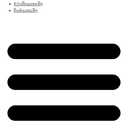
ກ່ຽວກັບພວກເຮົາ
ຕິດຕໍ່ພວກເຮົາ