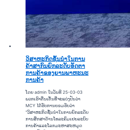
ວິສາຫະກິດຊັ້ນນໍາໃນການ
ຄ້າສາກົນຍົກລະດັບອັດຕາ
ການຄ້າຂອງຍານພາຫະນະ
ການຄ້າ
ໂດຍ admin ໃນວັນທີ 25-03-03
ພວກເຮົາຕື່ນເຕັ້ນທີ່ຈະແບ່ງປັນວ່າ
MCY ໄດ້ຮັບການຍອມຮັບວ່າ
"ວິສາຫະກິດຊັ້ນນໍາໃນການຍົກລະດັບ
ການສຶກສາດ້ານໂທລະຄົມເຢຍລະບົບ
ການຄ້າແລະໂລກມະຫາສະຫມຸດ