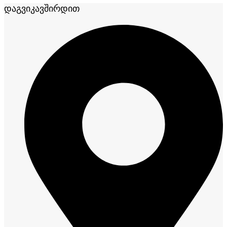
ᲓᲐᲒᲕᲘᲙᲐᲕᲨᲘᲠᲓᲘᲗ