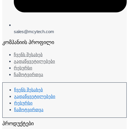
sales@mcytech.com
ᲙᲝᲛᲞᲐᲜᲘᲘᲡ ᲞᲠᲝᲤᲘᲚᲘ
ᲩᲕᲔᲜᲡ ᲨᲔᲡᲐᲮᲔᲑ
ᲒᲐᲓᲐᲬᲧᲕᲔᲢᲘᲚᲔᲑᲔᲑᲘ
ᲠᲔᲡᲣᲠᲡᲘ
ᲩᲐᲛᲝᲢᲕᲘᲠᲗᲕᲐ
ᲩᲕᲔᲜᲡ ᲨᲔᲡᲐᲮᲔᲑ
ᲒᲐᲓᲐᲬᲧᲕᲔᲢᲘᲚᲔᲑᲔᲑᲘ
ᲠᲔᲡᲣᲠᲡᲘ
ᲩᲐᲛᲝᲢᲕᲘᲠᲗᲕᲐ
ᲞᲠᲝᲓᲣᲥᲢᲔᲑᲘ