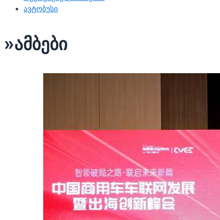
ავტობუსი
»ამბები