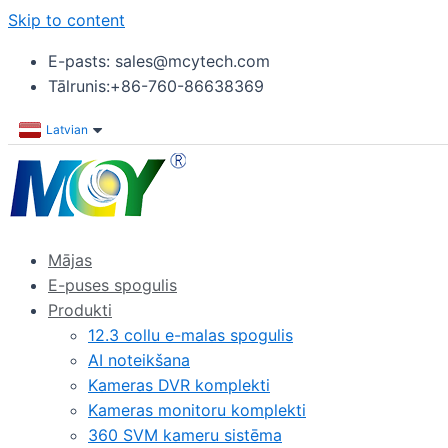
Skip to content
E-pasts: sales@mcytech.com
Tālrunis:+86-760-86638369
Latvian
Mājas
E-puses spogulis
Produkti
12.3 collu e-malas spogulis
AI noteikšana
Kameras DVR komplekti
Kameras monitoru komplekti
360 SVM kameru sistēma