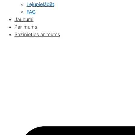
Lejupielādēt
FAQ
Jaunumi
Par mums
Sazinieties ar mums