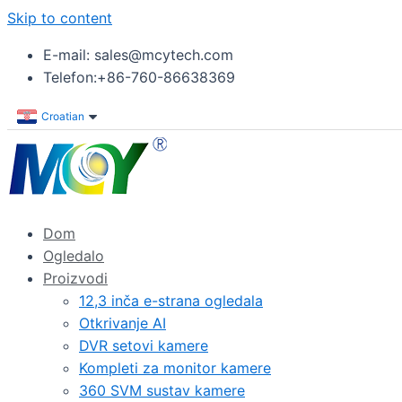
Skip to content
E-mail: sales@mcytech.com
Telefon:+86-760-86638369
Croatian
Dom
Ogledalo
Proizvodi
12,3 inča e-strana ogledala
Otkrivanje AI
DVR setovi kamere
Kompleti za monitor kamere
360 SVM sustav kamere