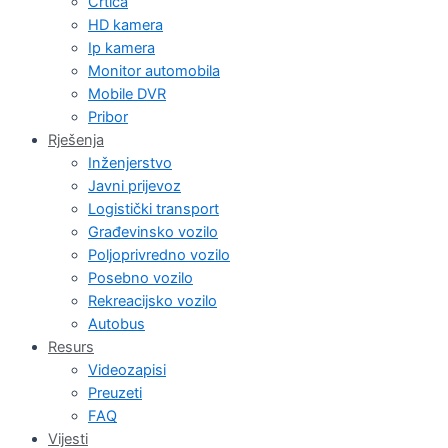
Crtica
HD kamera
Ip kamera
Monitor automobila
Mobile DVR
Pribor
Rješenja
Inženjerstvo
Javni prijevoz
Logistički transport
Građevinsko vozilo
Poljoprivredno vozilo
Posebno vozilo
Rekreacijsko vozilo
Autobus
Resurs
Videozapisi
Preuzeti
FAQ
Vijesti