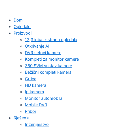
Dom
Ogledalo
Proizvodi
12,3 inča e-strana ogledala
Otkrivanje AI
DVR setovi kamere
Kompleti za monitor kamere
360 SVM sustav kamere
Bežični kompleti kamera
Crtica
HD kamera
Ip kamera
Monitor automobila
Mobile DVR
Pribor
Rješenja
Inženjerstvo