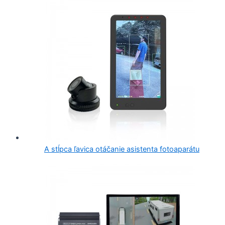
A stĺpca ľavica otáčanie asistenta fotoaparátu