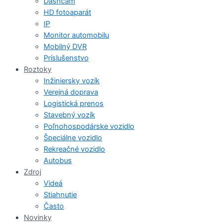
Dashcam
HD fotoaparát
IP
Monitor automobilu
Mobilný DVR
Príslušenstvo
Roztoky
Inžiniersky vozík
Verejná doprava
Logistická prenos
Stavebný vozík
Poľnohospodárske vozidlo
Špeciálne vozidlo
Rekreačné vozidlo
Autobus
Zdroj
Videá
Stiahnutie
Často
Novinky