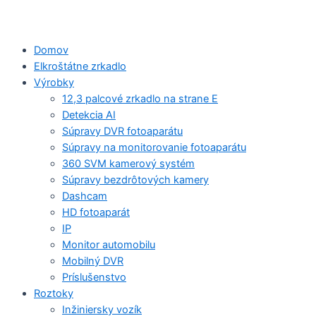
Domov
Elkroštátne zrkadlo
Výrobky
12,3 palcové zrkadlo na strane E
Detekcia AI
Súpravy DVR fotoaparátu
Súpravy na monitorovanie fotoaparátu
360 SVM kamerový systém
Súpravy bezdrôtových kamery
Dashcam
HD fotoaparát
IP
Monitor automobilu
Mobilný DVR
Príslušenstvo
Roztoky
Inžiniersky vozík