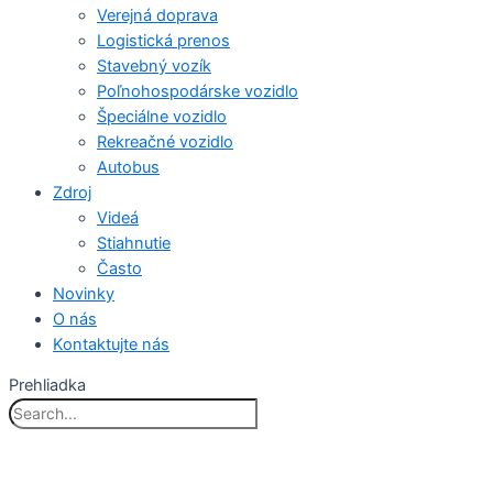
Verejná doprava
Logistická prenos
Stavebný vozík
Poľnohospodárske vozidlo
Špeciálne vozidlo
Rekreačné vozidlo
Autobus
Zdroj
Videá
Stiahnutie
Často
Novinky
O nás
Kontaktujte nás
Prehliadka