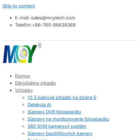
Skip to content
E-mail: sales@mcytech.com
Telefón:+86-760-86638369
Domov
Elkroštátne zrkadlo
Výrobky
12,3 palcové zrkadlo na strane E
Detekcia AI
Súpravy DVR fotoaparátu
Súpravy na monitorovanie fotoaparátu
360 SVM kamerový systém
Súpravy bezdrôtových kamery