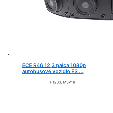
ECE R46 12,3 palca 1080p
autobusové vozidlo ES ...
TF1233, MSV18