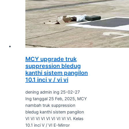
MCY upgrade truk
suppression bledug
kanthi sistem pangilon
10.1 inci v / vi vi
dening admin ing 25-02-27
Ing tanggal 25 Feb, 2025, MCY
nambah truk suppression
bledug kanthi sistem pangilon
VI VI VI VI VI VI VI VI VI. Kelas
10.1 inci V / VI E-Mirror