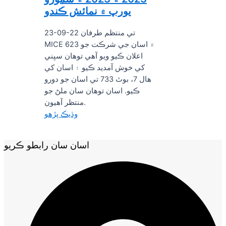
يورپ ۾ نمائش ڪندو
23-09-22 تي منتظم طرفان
MICE 623 ۾ اسان جي شرڪت جو
اعلان ڪيو ويو آهي توهان سڀني
کي خوش آمديد ڪيو ۽ اسان کي
هال 7، بوٿ 733 تي اسان جو دورو
ڪيو. اسان توهان سان ملڻ جو
منتظر آهيون.
وڌيڪ پڙهو
اسان سان رابطو ڪريو