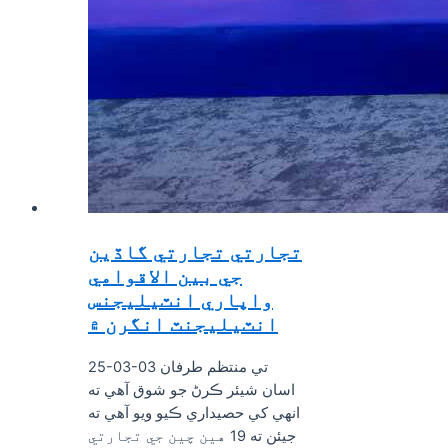
تجارتي تجارتي گاڏين
جي بين الاقوامي
واپاري انٽيليجنس
انٽيليجنٽ انگرن ۾
25-03-03 تي منتظم طرفان
اسان شيئر ڪرڻ جو شوق آهي ته
انهي کي حصيداري ڪيو ويو آهي ته
جيئن ته 19 هين چين جي تجارتي