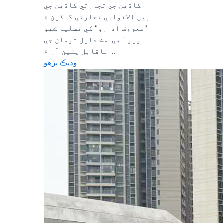
گاڏين جي تجارتي گاڏين جي
بين الاقوامي تجارتي گاڏين ۾
"معروف ادارو" کي تسليم ڪيو
ويو آهي. هڪ دليل توهان جي
ناقابل يقين آر ۽ ...
وڌيڪ پڙهو