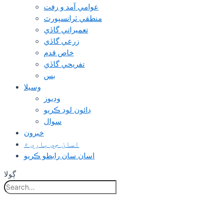
عوامي آمد و رفت
منطقي ٽرانسپورٽ
تعميراتي گاڏي
زرعي گاڏي
خاص قدم
تفريحي گاڏي
بس
وسيلا
وڊيوز
ڊائون لوڊ ڪريو
سوال
خبرون
اسان جي باري ۾
اسان سان رابطو ڪريو
ڳولا