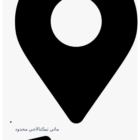
مائي ٽيڪنالاجي محدود