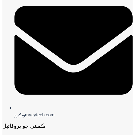
وڪروmycytech.com
ڪمپني جو پروفائيل