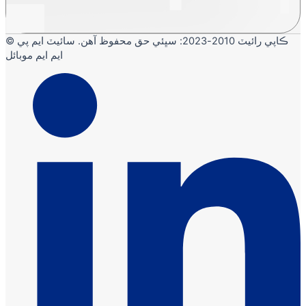
© ڪاپي رائيٽ 2010-2023: سڀئي حق محفوظ آهن. سائيٽ ايم پي
ايم ايم موبائل