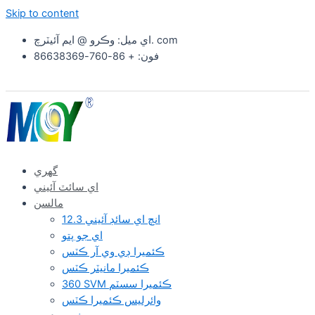
Skip to content
اي ميل: وڪرو @ ايم آئيٽرچ. com
فون: + 86-760-86638369
گهري
اي سائٽ آئيني
مالسن
12.3 انچ اي سائڊ آئيني
اي جو پتو
ڪئميرا ڊي وي آر ڪٽس
ڪئميرا مانيٽر ڪٽس
360 SVM ڪئميرا سسٽم
وائرلیس ڪئميرا ڪٽس