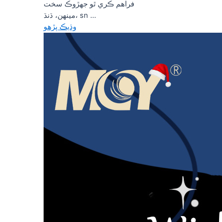
فراهم ڪري ٿو جهڙوڪ سخت
مينهن، ڌنڌ، sn ...
وڌيڪ پڙهو