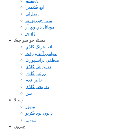
ڊيشمم
ايڇ ڪئميرا
پيفارڻي
ماني جي پورٽ
موبائل ڊي وي آر
جاgڙا
مسئلا جو سو چڪ
انجنيئرنگ گاڏي
عوامي آمد و رفت
منطقي ٽرانسپورٽ
تعميراتي گاڏي
زرعي گاڏي
خاص قدم
تفريحي گاڏي
بس
وسيلا
وڊيوز
ڊائون لوڊ ڪريو
سوال
خبرون