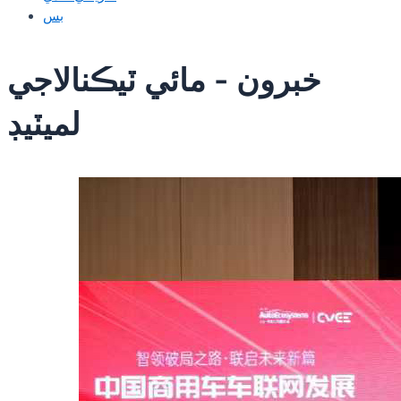
بس
خبرون - مائي ٽيڪنالاجي
لميٽيڊ