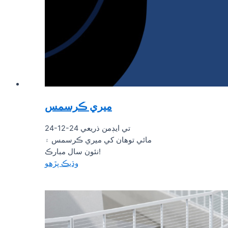
ميري ڪرسمس
24-12-24 تي ايڊمن ذريعي
مائي توهان کي ميري ڪرسمس ۽
نئون سال مبارڪ!
وڌيڪ پڙهو