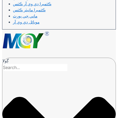
ڪئميرا ڊي وي آر ڪٽس
ڪئميرا مانيٽر ڪٽس
ماني جي پورٽ
موبائل ڊي وي آر
ڳولا