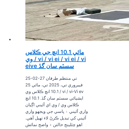
مائي 10.1 انچ جي ڪلاس
وي / vi / vi ei / vi ei / vi
eive سسٽم سان گڏ
25-02-27 تي منتظم طرفان
25 فيبروري تي، 2025 تي، مائي
10.1 انچ ڪلاس وي / vi / vi-Vi ev
ايشيائي سسٽم سان گڏ. 10.1 انچ
ڪلاس وي / وي اي آئيني اڳيان
واري آئيني ۽ پاسي جي ويجهو واري
آئيني کي تبديل ڪرڻ لاء ٺهيل آهي.
اهو چئلينج حالتن ۾ واضح نمائش