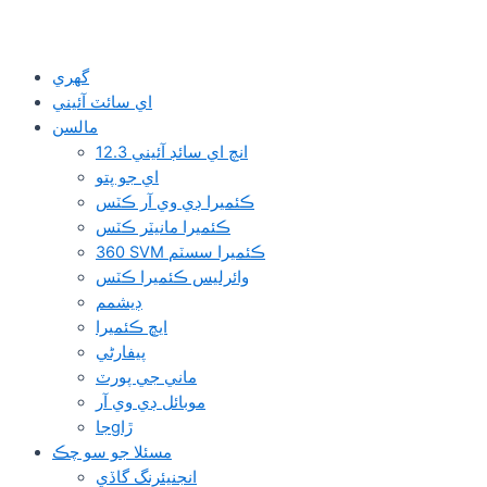
گهري
اي سائٽ آئيني
مالسن
12.3 انچ اي سائڊ آئيني
اي جو پتو
ڪئميرا ڊي وي آر ڪٽس
ڪئميرا مانيٽر ڪٽس
360 SVM ڪئميرا سسٽم
وائرلیس ڪئميرا ڪٽس
ڊيشمم
ايڇ ڪئميرا
پيفارڻي
ماني جي پورٽ
موبائل ڊي وي آر
جاgڙا
مسئلا جو سو چڪ
انجنيئرنگ گاڏي