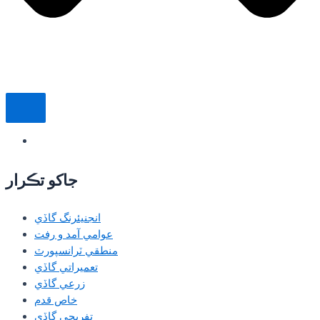
جاکو تڪرار
انجنيئرنگ گاڏي
عوامي آمد و رفت
منطقي ٽرانسپورٽ
تعميراتي گاڏي
زرعي گاڏي
خاص قدم
تفريحي گاڏي