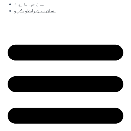
اسان جي باري ۾
اسان سان رابطو ڪريو