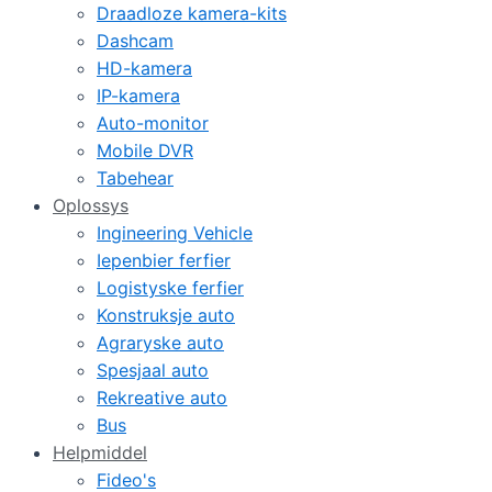
Draadloze kamera-kits
Dashcam
HD-kamera
IP-kamera
Auto-monitor
Mobile DVR
Tabehear
Oplossys
Ingineering Vehicle
Iepenbier ferfier
Logistyske ferfier
Konstruksje auto
Agraryske auto
Spesjaal auto
Rekreative auto
Bus
Helpmiddel
Fideo's