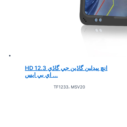
HD 12.3 انچ پيڊلين گاڏين جي گاڏي
اي بي ايس ...
TF1233، MSV20