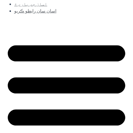
اسان جي باري ۾
اسان سان رابطو ڪريو