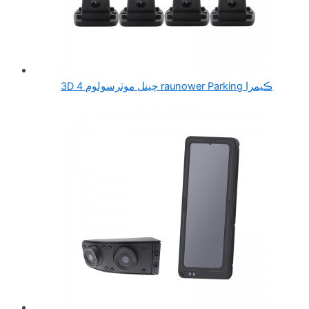
3D 4 چينل موٽرسولوم raunower Parking ڪيمرا