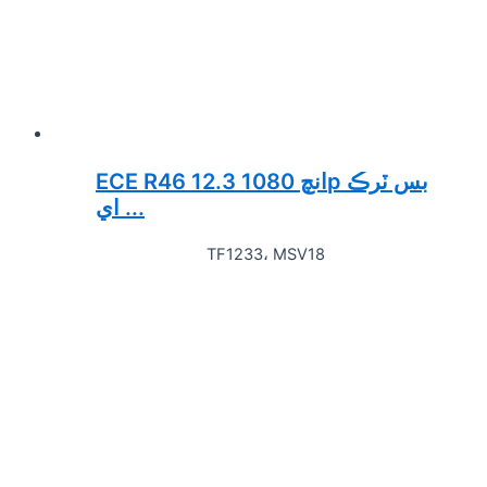
ECE R46 12.3 انچ 1080p بس ٽرڪ
اي ...
TF1233، MSV18