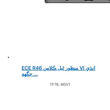
ECE R46 منظور ٿيل ڪلاس VI انڌي
جڳهه ...
TF78، MSV1