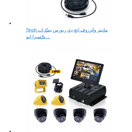
7inch مانيٽر واٽرروف ايڇ ڊي ريورس بيڪ اپ
ڪئميرا ايم ...