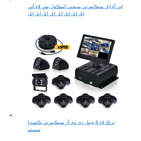
اين آء ايل سيڪيورٽي سيفٽي اسڪول بس لاء آئي
ايل ايل ايل ايل ايل ايل ايل ايل
ٽرڪ لاء 8 چينل ڊي وي آر سيڪيورٽي ڪئميرا
سسٽم