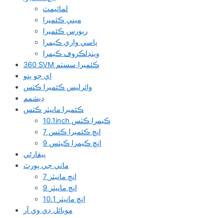
لمائيمٽ
ميني ڪئميرا
ريورس ڪئميرا
پاسي واري ڪيمرا
وينڊلڪروف ڪيمرا
360 SVM ڪئميرا سسٽم
اي جو پتو
وائرلیس ڪئميرا ڪٽس
ڊيشمم
ڪئميرا مانيٽر ڪٽس
10.1inch ڪيمرا ڪٽس
7 انچ ڪئميرا ڪٽس
9 انچ ڪيمرا ڪيٽس
پيفارڻي
ماني جي پورٽ
7 انچ مانيٽر
9 انچ مانيٽر
10.1 انچ مانيٽر
موبائل ڊي وي آر