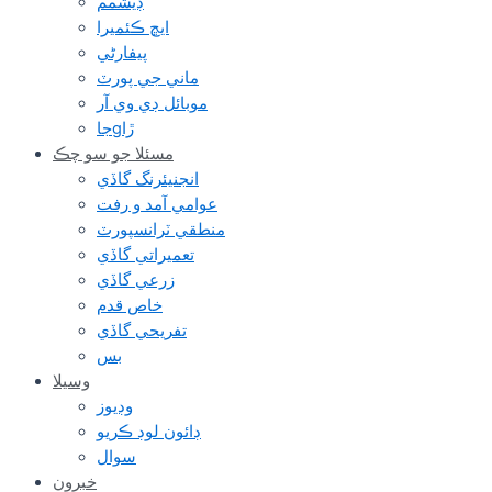
ڊيشمم
ايڇ ڪئميرا
پيفارڻي
ماني جي پورٽ
موبائل ڊي وي آر
جاgڙا
مسئلا جو سو چڪ
انجنيئرنگ گاڏي
عوامي آمد و رفت
منطقي ٽرانسپورٽ
تعميراتي گاڏي
زرعي گاڏي
خاص قدم
تفريحي گاڏي
بس
وسيلا
وڊيوز
ڊائون لوڊ ڪريو
سوال
خبرون