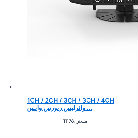
1CH / 2CH / 3CH / 3CH / 4CH
وائرلیس ريورس واپس ...
TF78، مسٽر