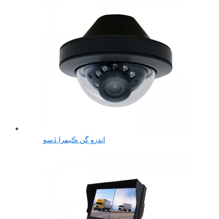
اندرو گن ڪيمرا ڏسو