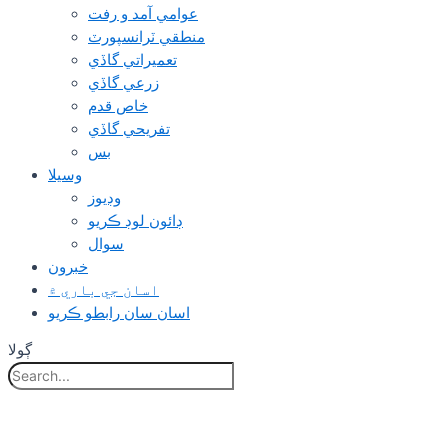
عوامي آمد و رفت
منطقي ٽرانسپورٽ
تعميراتي گاڏي
زرعي گاڏي
خاص قدم
تفريحي گاڏي
بس
وسيلا
وڊيوز
ڊائون لوڊ ڪريو
سوال
خبرون
اسان جي باري ۾
اسان سان رابطو ڪريو
ڳولا