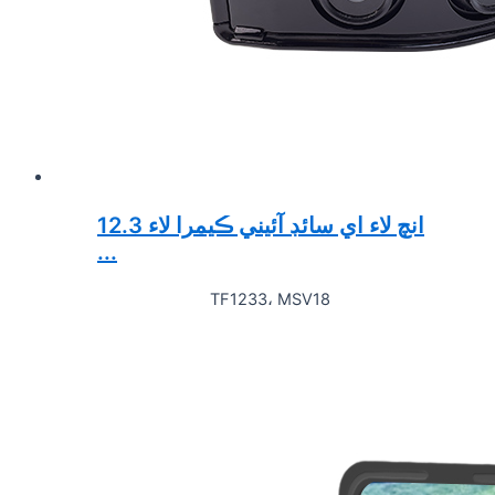
12.3 انچ لاء اي سائڊ آئيني ڪيمرا لاء
...
TF1233، MSV18