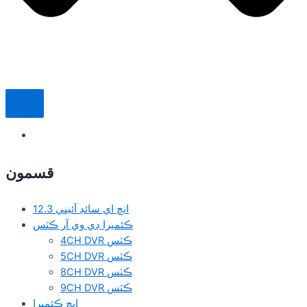
قسمون
12.3 انچ اي سائڊ آئيني
ڪئميرا ڊي وي آر ڪٽس
4CH DVR ڪٽس
5CH DVR ڪٽس
8CH DVR ڪٽس
9CH DVR ڪٽس
ايڇ ڪئميرا