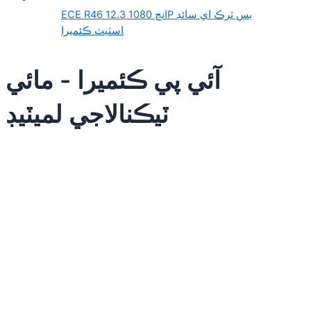
ECE R46 12.3 انچ 1080P بس ٽرڪ اي سائڊ
اسٽيٽ ڪئميرا
آئي پي ڪئميرا - مائي
ٽيڪنالاجي لميٽيڊ