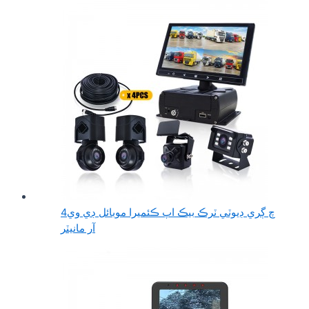
4چ ڳري ڊيوٽي ٽرڪ بيڪ اپ ڪئميرا موبائل ڊي وي
آر مانيٽر