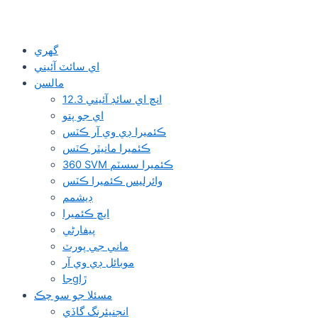
گهري
اي سائٽ آئيني
مالسن
12.3 انچ اي سائڊ آئيني
اي جو پتو
ڪئميرا ڊي وي آر ڪٽس
ڪئميرا مانيٽر ڪٽس
360 SVM ڪئميرا سسٽم
وائرلیس ڪئميرا ڪٽس
ڊيشمم
ايڇ ڪئميرا
پيفارڻي
ماني جي پورٽ
موبائل ڊي وي آر
جاgڙا
مسئلا جو سو چڪ
انجنيئرنگ گاڏي