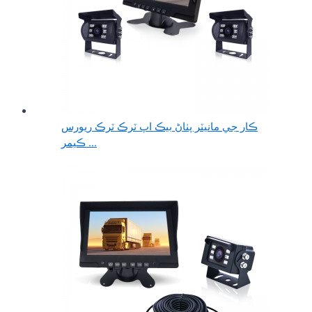
ڪار جي مانيٽر پٺاڻ بيڪ اپ ٽرڪ ٽرڪ ريورس
ڪيمر ...