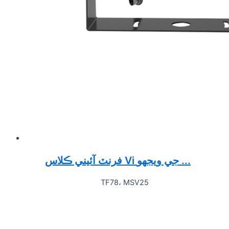
فرنٽ آئيني ڪلاس Vi جي ويجهو ...
TF78، MSV25