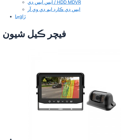
ايس ايس ڊي / HDD MDVR
ايس ڊي ڪارڊ ايم ڊي وي آر
جاgڙا
فيچر ڪيل شيون