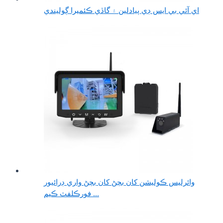
اي آئي بي ايس ڊي پيادلين ۽ گاڏي ڪئميرا ڳوليندي
وائرلیس ڪوليشن کان بچڻ کان بچڻ واري ڊرائيور
فورڪلفٽ ڪيم ...