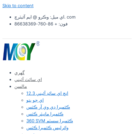
Skip to content
اي ميل: وڪرو @ ايم آئيٽرچ. com
فون: + 86-760-86638369
گهري
اي سائٽ آئيني
مالسن
12.3 انچ اي سائڊ آئيني
اي جو پتو
ڪئميرا ڊي وي آر ڪٽس
ڪئميرا مانيٽر ڪٽس
360 SVM ڪئميرا سسٽم
وائرلیس ڪئميرا ڪٽس