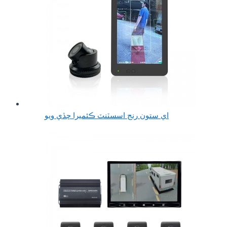
اي ستون رنج اسسٽنٽ ڪئميرا ڇڏي ويو