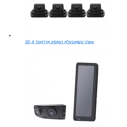
3D 4 טשאַננעלאָ נעאָמע אַרראָונד View