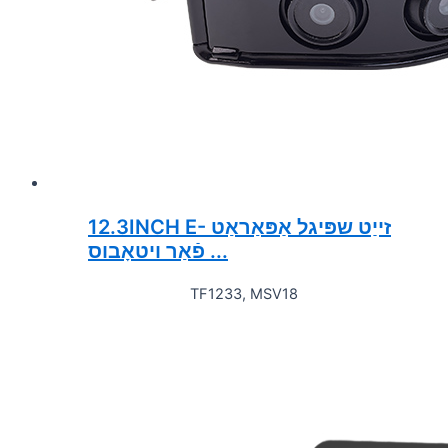
12.3INCH E- זייַט שפּיגל אַפּאַראַט
פֿאַר ויטאָבוס ...
TF1233, MSV18