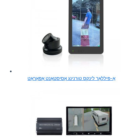
אַ-פּיללאַר לינקס טורנינג אַסיסטאַנט אַפּאַראַט