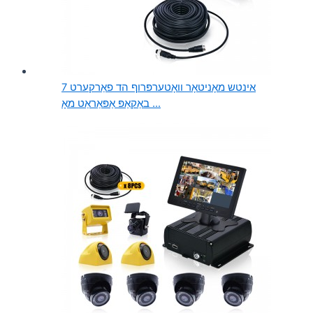
7 אינטש מאָניטאָר וואָטערפּרוף הד פאַרקערט
באַקאַפּ אַפּאַראַט מאָ ...