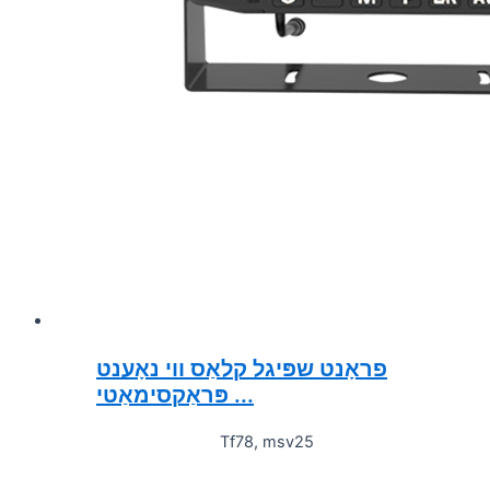
פראָנט שפּיגל קלאַס ווי נאָענט
פּראַקסימאַטי ...
Tf78, msv25