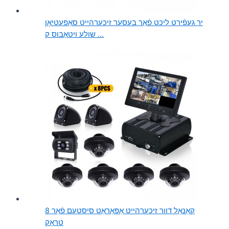
יר געפֿירט ליכט פֿאַר בעסער זיכערהייט סאַפעטיאָן
שולע ויטאָבוס ק ...
8 קאַנאַל דוור זיכערהייט אַפּאַראַט סיסטעם פֿאַר
טראָק