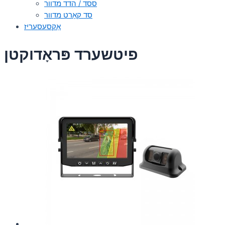
ססד / הדד מדוור
סד קאָרט מדוור
אַקסעסעריז
פיטשערד פּראָדוקטן