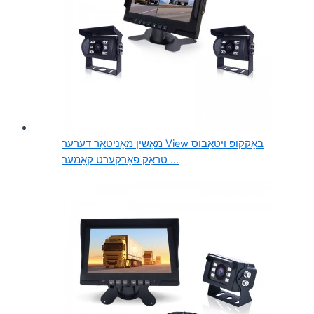
מאַשין מאָניטאָר דערער View באַקקופּ ויטאָבוס
טראָק פאַרקערט קאַמער ...