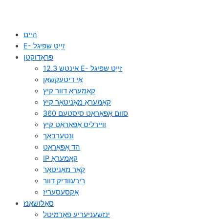
היים
E- זייַט שפּיגל
פּראָדוקטן
12.3 אינטש E- זייַט שפּיגל
אַי דיטעקשאַן
קאַמעראַ דוור קיץ
קאַמעראַ מאָניטאָר קיץ
360 סוום אַפּאַראַט סיסטעם
וויירליס אַפּאַראַט קיץ
ונטערבאָך
הד אַפּאַראַט
IP קאַמעראַ
קאַר מאָניטאָר
רירעוודיק דוור
אַקסעסעריז
סאַלושאַנז
ינזשעניעריע פאָרמיטל