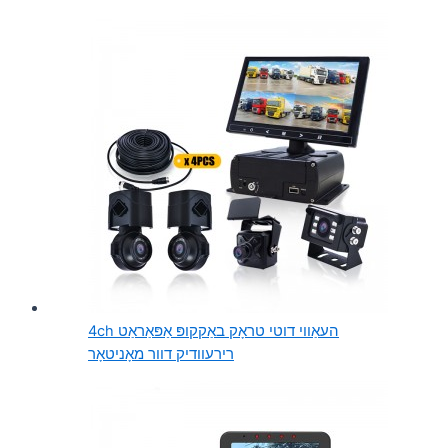
4ch העאַווי דוטי טראָק באַקקופּ אַפּאַראַט
רירעוודיק דוור מאָניטאָר