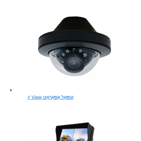
ין View קופּאָל אַפּאַראַט