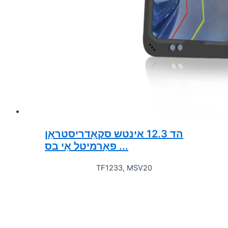
הד 12.3 אינטש סקאַדריסטראַן
פאָרמיטל אַי בס ...
TF1233, MSV20