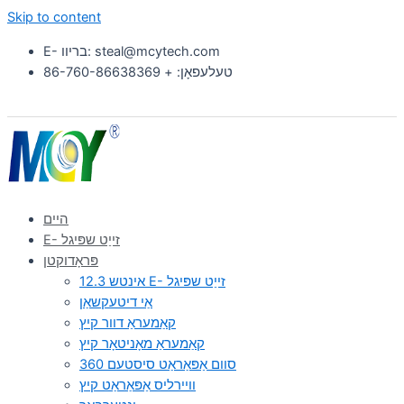
Skip to content
E- בריוו: steal@mcytech.com
טעלעפאָן: + 86-760-86638369
היים
E- זייַט שפּיגל
פּראָדוקטן
12.3 אינטש E- זייַט שפּיגל
אַי דיטעקשאַן
קאַמעראַ דוור קיץ
קאַמעראַ מאָניטאָר קיץ
360 סוום אַפּאַראַט סיסטעם
וויירליס אַפּאַראַט קיץ