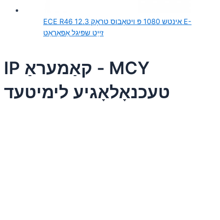
ECE R46 12.3 אינטש 1080 פּ ויטאָבוס טראָק E-
זייַט שפּיגל אַפּאַראַט
IP קאַמעראַ - MCY
טעכנאָלאָגיע לימיטעד