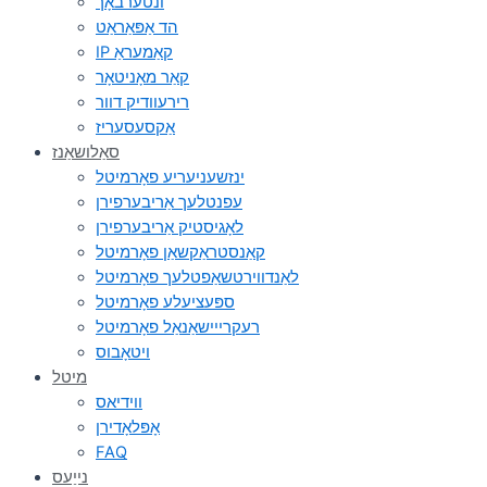
ונטערבאָך
הד אַפּאַראַט
IP קאַמעראַ
קאַר מאָניטאָר
רירעוודיק דוור
אַקסעסעריז
סאַלושאַנז
ינזשעניעריע פאָרמיטל
עפנטלעך אַריבערפירן
לאָגיסטיק אַריבערפירן
קאַנסטראַקשאַן פאָרמיטל
לאַנדווירטשאַפטלעך פאָרמיטל
ספּעציעלע פאָרמיטל
רעקרייישאַנאַל פאָרמיטל
ויטאָבוס
מיטל
ווידיאס
אָפּלאָדירן
FAQ
נייַעס