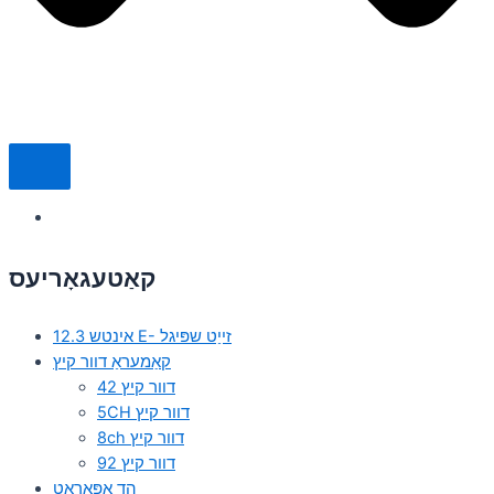
קאַטעגאָריעס
12.3 אינטש E- זייַט שפּיגל
קאַמעראַ דוור קיץ
42 דוור קיץ
5CH דוור קיץ
8ch דוור קיץ
92 דוור קיץ
הד אַפּאַראַט