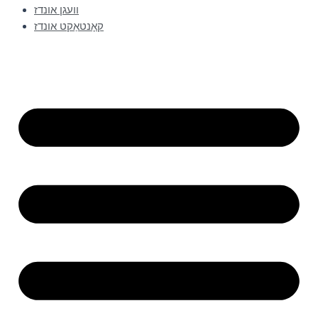
וועגן אונדז
קאָנטאַקט אונדז