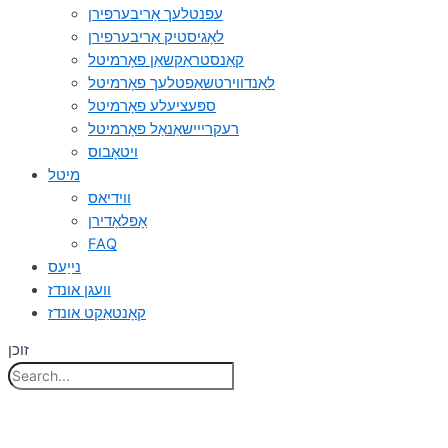
עפנטלעך אַריבערפירן
לאָגיסטיק אַריבערפירן
קאַנסטראַקשאַן פאָרמיטל
לאַנדווירטשאַפטלעך פאָרמיטל
ספּעציעלע פאָרמיטל
רעקרייישאַנאַל פאָרמיטל
ויטאָבוס
מיטל
ווידיאס
אָפּלאָדירן
FAQ
נייַעס
וועגן אונדז
קאָנטאַקט אונדז
זוכן