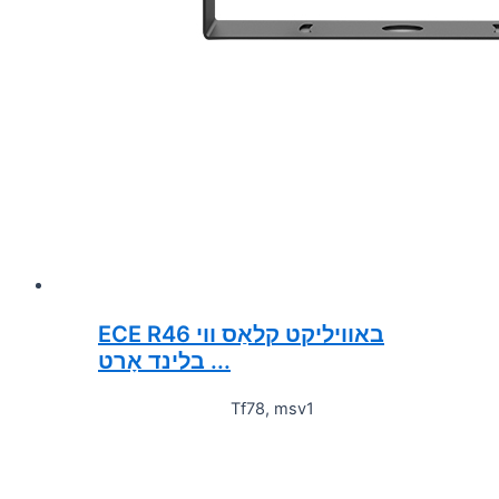
ECE R46 באוויליקט קלאַס ווי
בלינד אָרט ...
Tf78, msv1