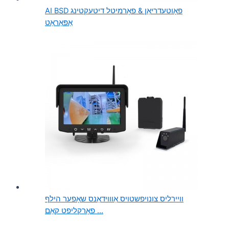
AI BSD פאָוטעדריאַן & פאָרמיטל דיטעקטינג
אַפּאַראַט
וויירליס צונויפשטויס אַוווידאַנס שאָפער הילף
פאָרקליפט קאַם ...