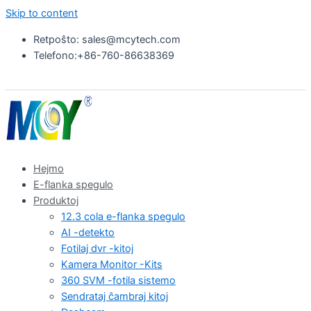
Skip to content
Retpoŝto: sales@mcytech.com
Telefono:+86-760-86638369
Hejmo
E-flanka spegulo
Produktoj
12.3 cola e-flanka spegulo
AI -detekto
Fotilaj dvr -kitoj
Kamera Monitor -Kits
360 SVM -fotila sistemo
Sendrataj ĉambraj kitoj