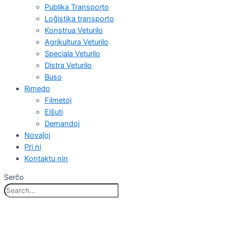
Publika Transporto
Loĝistika transporto
Konstrua Veturilo
Agrikultura Veturilo
Speciala Veturilo
Distra Veturilo
Buso
Rimedo
Filmetoj
Elŝuti
Demandoj
Novaĵoj
Pri ni
Kontaktu nin
Serĉo