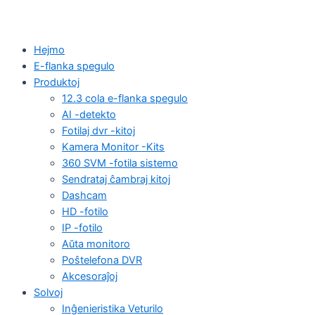
Hejmo
E-flanka spegulo
Produktoj
12.3 cola e-flanka spegulo
AI -detekto
Fotilaj dvr -kitoj
Kamera Monitor -Kits
360 SVM -fotila sistemo
Sendrataj ĉambraj kitoj
Dashcam
HD -fotilo
IP -fotilo
Aŭta monitoro
Poŝtelefona DVR
Akcesoraĵoj
Solvoj
Inĝenieristika Veturilo