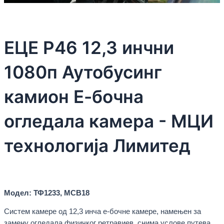
ЕЦЕ Р46 12,3 инчни
1080п Аутобусинг
камион Е-бочна
огледала камера - МЦИ
технологија Лимитед
Модел: ТФ1233, МСВ18
Систем камере од 12,3 инча е-бочне камере, намењен за
замену огледала физичког ретравиев, снима услове путева