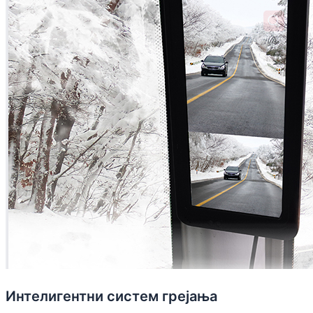
Интелигентни систем грејања