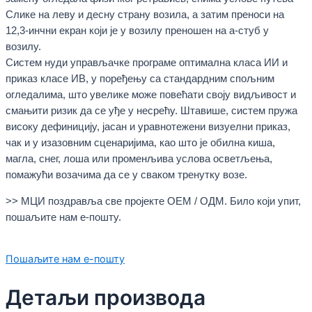
Слике на леву и десну страну возила, а затим преноси на
12,3-инчни екран који је у возилу преношен на а-стуб у
возилу.
Систем нуди управљачке програме оптимална класа ИИ и
приказ класе ИВ, у поређењу са стандардним спољним
огледалима, што увелике може повећати своју видљивост и
смањити ризик да се уђе у несрећу. Штавише, систем пружа
високу дефиницију, јасан и уравнотежени визуелни приказ,
чак и у изазовним сценаријима, као што је обилна киша,
магла, снег, лоша или променљива услова осветљења,
помажући возачима да се у сваком тренутку возе.
>> МЦИ поздравља све пројекте ОЕМ / ОДМ. Било који упит,
пошаљите нам е-пошту.
Пошаљите нам е-пошту
Детаљи производа