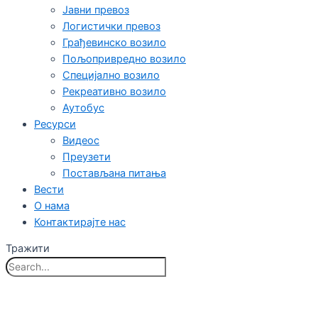
Јавни превоз
Логистички превоз
Грађевинско возило
Пољопривредно возило
Специјално возило
Рекреативно возило
Аутобус
Ресурси
Видеос
Преузети
Постављана питања
Вести
О нама
Контактирајте нас
Тражити