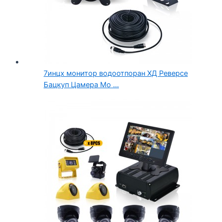
7инцх монитор водоотпоран ХД Реверсе
Бацкуп Цамера Мо ...