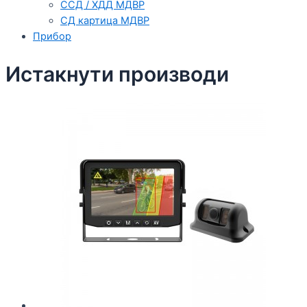
ССД / ХДД МДВР
СД картица МДВР
Прибор
Истакнути производи