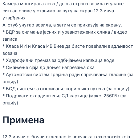
Камера монтирана лева / десна страна возила и улаже
сигнал слике у ставима на путу на екран 12.3 инча
утврђених
А-стуб унутар возила, а затим се приказује на екрану.
* ВДР за снимање јасних и уравнотежених слика / видео
записа
* Класа ИИ и Класа ИВ Виев да бисте повећали видљивост
возача
* Хидрофилни премаз за одбијањем капљица воде
* Смањење сјаја до доњег напрезања ока
* Аутоматски систем грејања ради спречавања гласине (за
опцију)
* БСД систем за откривање корисника путева (за опцију)
* Подржати складиштење СД картице (макс. 256ГБ) (за
опцију)
Примена
12,3 инчни е-бочни огледало је врхунска технологија која