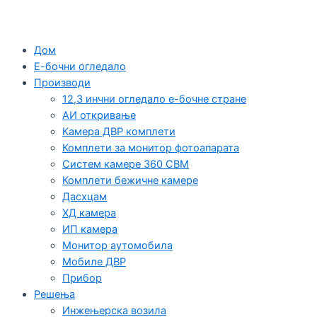
Дом
Е-бочни огледало
Производи
12,3 инчни огледало е-бочне стране
АИ откривање
Камера ДВР комплети
Комплети за монитор фотоапарата
Систем камере 360 СВМ
Комплети бежичне камере
Дасхцам
ХД камера
ИП камера
Монитор аутомобила
Мобиле ДВР
Прибор
Решења
Инжењерска возила