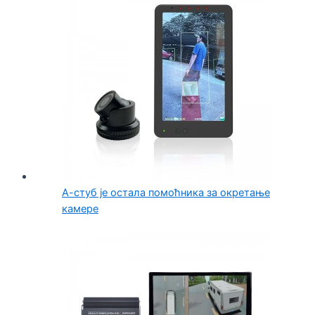
А-стуб је остала помоћника за окретање
камере