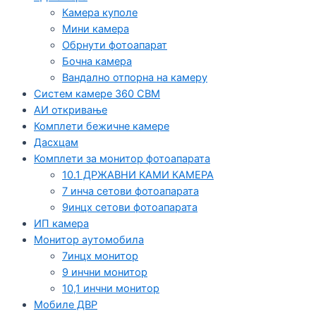
Камера куполе
Мини камера
Обрнути фотоапарат
Бочна камера
Вандално отпорна на камеру
Систем камере 360 СВМ
АИ откривање
Комплети бежичне камере
Дасхцам
Комплети за монитор фотоапарата
10.1 ДРЖАВНИ КАМИ КАМЕРА
7 инча сетови фотоапарата
9инцх сетови фотоапарата
ИП камера
Монитор аутомобила
7инцх монитор
9 инчни монитор
10,1 инчни монитор
Мобиле ДВР