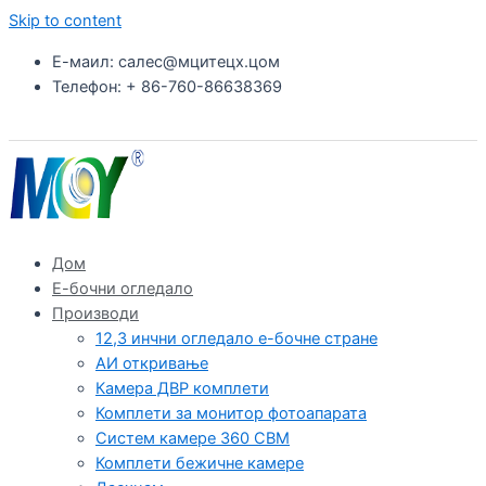
Skip to content
Е-маил: салес@мцитецх.цом
Телефон: + 86-760-86638369
Дом
Е-бочни огледало
Производи
12,3 инчни огледало е-бочне стране
АИ откривање
Камера ДВР комплети
Комплети за монитор фотоапарата
Систем камере 360 СВМ
Комплети бежичне камере