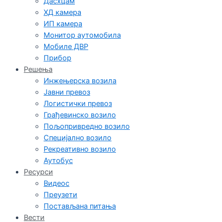
Дасхцам
ХД камера
ИП камера
Монитор аутомобила
Мобиле ДВР
Прибор
Решења
Инжењерска возила
Јавни превоз
Логистички превоз
Грађевинско возило
Пољопривредно возило
Специјално возило
Рекреативно возило
Аутобус
Ресурси
Видеос
Преузети
Постављана питања
Вести