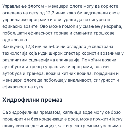
Управљање флотом - менаџери флоте могу да користе
огледало на сету од 12,3 инча како би надгледали своје
управљачке програме и осигурали да се сигурно и
ефикасно возите. Ово може помоћи у смањењу несрећа,
побољшати ефикасност горива и смањити трошкове
одржавања.
Закључно, 12,3 инчни е-бочни огледало је свестрана
технологија која нуди широк спектар користи возачима у
различитим сценаријима апликације. Помоћни возачи,
аутобуски и тренер управљачки програми, возачи
аутобуса и тренера, возачи хитних возила, појединци и
менаџери флоте да побољшају видљивост, сигурност и
ефикасност на путу.
Хидрофилни премаз
Са хидрофилним премазом, капљици воде могу се брзо
проширити и без кондензације росе, може пружити јасну
слику високе дефиниције, чак и у екстремним условима