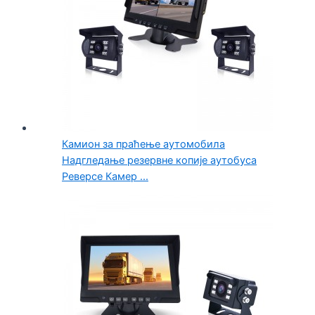
Камион за праћење аутомобила
Надгледање резервне копије аутобуса
Реверсе Камер ...