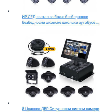
ИР ЛЕД светло за боље безбедносне
безбедносне школске школске аутобусе ...
8 Цханнел ДВР Сигурносни систем камере