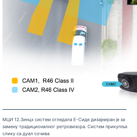
МЦИ 12.3инцх систем огледала Е-Сиде дизајниран је за
замену традиционалног ретровизора. Систем прикупља
слику са дуал сочива