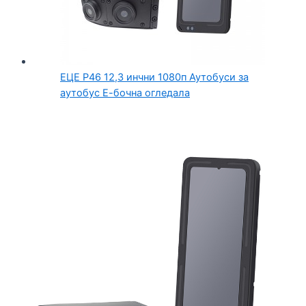
ЕЦЕ Р46 12,3 инчни 1080п Аутобуси за
аутобус Е-бочна огледала