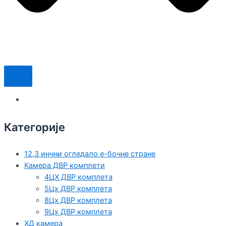
Категорије
12,3 инчни огледало е-бочне стране
Камера ДВР комплети
4ЦХ ДВР комплета
5Цх ДВР комплета
8Цх ДВР комплета
9Цх ДВР комплета
ХД камера