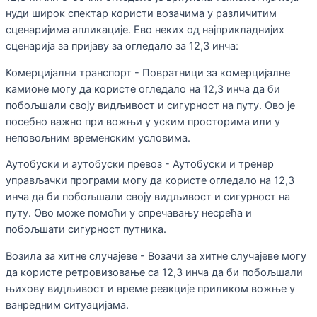
нуди широк спектар користи возачима у различитим
сценаријима апликације. Ево неких од најприкладнијих
сценарија за пријаву за огледало за 12,3 инча:
Комерцијални транспорт - Повратници за комерцијалне
камионе могу да користе огледало на 12,3 инча да би
побољшали своју видљивост и сигурност на путу. Ово је
посебно важно при вожњи у уским просторима или у
неповољним временским условима.
Аутобуски и аутобуски превоз - Аутобуски и тренер
управљачки програми могу да користе огледало на 12,3
инча да би побољшали своју видљивост и сигурност на
путу. Ово може помоћи у спречавању несрећа и
побољшати сигурност путника.
Возила за хитне случајеве - Возачи за хитне случајеве могу
да користе ретровизовање са 12,3 инча да би побољшали
њихову видљивост и време реакције приликом вожње у
ванредним ситуацијама.