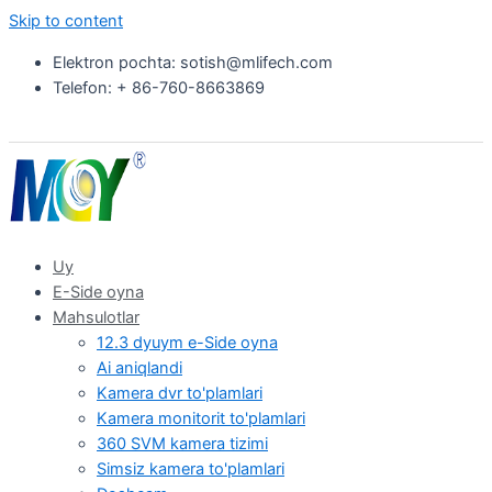
Skip to content
Elektron pochta: sotish@mlifech.com
Telefon: + 86-760-8663869
Uy
E-Side oyna
Mahsulotlar
12.3 dyuym e-Side oyna
Ai aniqlandi
Kamera dvr to'plamlari
Kamera monitorit to'plamlari
360 SVM kamera tizimi
Simsiz kamera to'plamlari