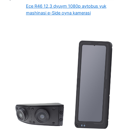
Ece R46 12,3 dyuym 1080p avtobus yuk
mashinasi e-Side oyna kamerasi