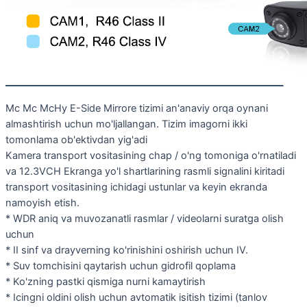
Mc Mc McHy E-Side Mirrore tizimi an'anaviy orqa oynani
almashtirish uchun mo'ljallangan. Tizim imagorni ikki
tomonlama ob'ektivdan yig'adi
Kamera transport vositasining chap / o'ng tomoniga o'rnatiladi
va 12.3VCH Ekranga yo'l shartlarining rasmli signalini kiritadi
transport vositasining ichidagi ustunlar va keyin ekranda
namoyish etish.
* WDR aniq va muvozanatli rasmlar / videolarni suratga olish
uchun
* II sinf va drayverning ko'rinishini oshirish uchun IV.
* Suv tomchisini qaytarish uchun gidrofil qoplama
* Ko'zning pastki qismiga nurni kamaytirish
* Icingni oldini olish uchun avtomatik isitish tizimi (tanlov