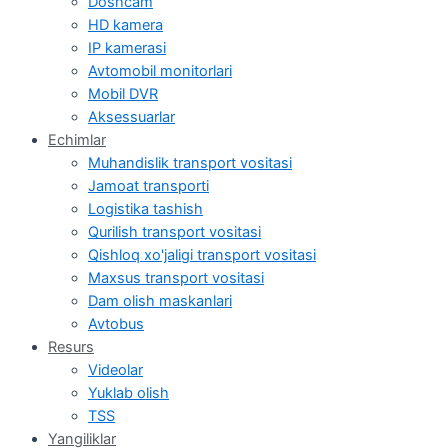
Doshcam
HD kamera
IP kamerasi
Avtomobil monitorlari
Mobil DVR
Aksessuarlar
Echimlar
Muhandislik transport vositasi
Jamoat transporti
Logistika tashish
Qurilish transport vositasi
Qishloq xo'jaligi transport vositasi
Maxsus transport vositasi
Dam olish maskanlari
Avtobus
Resurs
Videolar
Yuklab olish
TSS
Yangiliklar