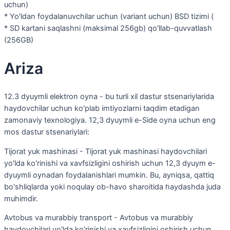
uchun)
* Yo'ldan foydalanuvchilar uchun (variant uchun) BSD tizimi (
* SD kartani saqlashni (maksimal 256gb) qo'llab-quvvatlash
(256GB)
Ariza
12.3 dyuymli elektron oyna - bu turli xil dastur stsenariylarida
haydovchilar uchun ko'plab imtiyozlarni taqdim etadigan
zamonaviy texnologiya. 12,3 dyuymli e-Side oyna uchun eng
mos dastur stsenariylari:
Tijorat yuk mashinasi - Tijorat yuk mashinasi haydovchilari
yo'lda ko'rinishi va xavfsizligini oshirish uchun 12,3 dyuym e-
dyuymli oynadan foydalanishlari mumkin. Bu, ayniqsa, qattiq
bo'shliqlarda yoki noqulay ob-havo sharoitida haydashda juda
muhimdir.
Avtobus va murabbiy transport - Avtobus va murabbiy
haydovchilari yo'lda ko'rinishi va xavfsizligini oshirish uchun