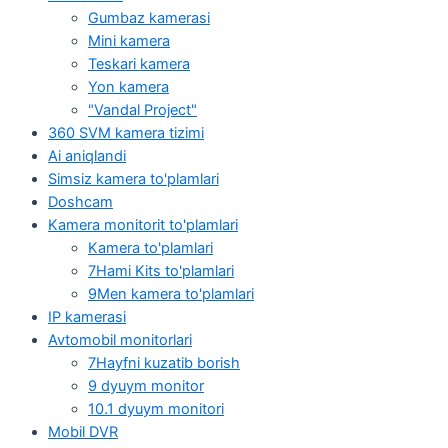
Gumbaz kamerasi
Mini kamera
Teskari kamera
Yon kamera
"Vandal Project"
360 SVM kamera tizimi
Ai aniqlandi
Simsiz kamera to'plamlari
Doshcam
Kamera monitorit to'plamlari
Kamera to'plamlari
7Hami Kits to'plamlari
9Men kamera to'plamlari
IP kamerasi
Avtomobil monitorlari
7Hayfni kuzatib borish
9 dyuym monitor
10.1 dyuym monitori
Mobil DVR