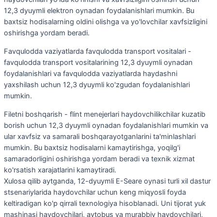
12,3 dyuymli elektron oynadan foydalanishlari mumkin. Bu
baxtsiz hodisalarning oldini olishga va yo'lovchilar xavfsizligini
oshirishga yordam beradi.
Favqulodda vaziyatlarda favqulodda transport vositalari -
favqulodda transport vositalarining 12,3 dyuymli oynadan
foydalanishlari va favqulodda vaziyatlarda haydashni
yaxshilash uchun 12,3 dyuymli ko'zgudan foydalanishlari
mumkin.
Filetni boshqarish - flint menejerlari haydovchilikchilar kuzatib
borish uchun 12,3 dyuymli oynadan foydalanishlari mumkin va
ular xavfsiz va samarali boshqarayotganlarini ta'minlashlari
mumkin. Bu baxtsiz hodisalarni kamaytirishga, yoqilg'i
samaradorligini oshirishga yordam beradi va texnik xizmat
ko'rsatish xarajatlarini kamaytiradi.
Xulosa qilib aytganda, 12-dyuymli E-Seare oynasi turli xil dastur
stsenariylarida haydovchilar uchun keng miqyosli foyda
keltiradigan ko'p qirrali texnologiya hisoblanadi. Uni tijorat yuk
mashinasi haydovchilari, avtobus va murabbiy haydovchilari,