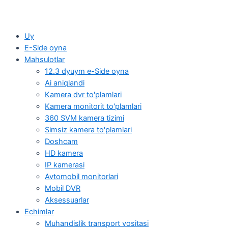
Uy
E-Side oyna
Mahsulotlar
12.3 dyuym e-Side oyna
Ai aniqlandi
Kamera dvr to'plamlari
Kamera monitorit to'plamlari
360 SVM kamera tizimi
Simsiz kamera to'plamlari
Doshcam
HD kamera
IP kamerasi
Avtomobil monitorlari
Mobil DVR
Aksessuarlar
Echimlar
Muhandislik transport vositasi