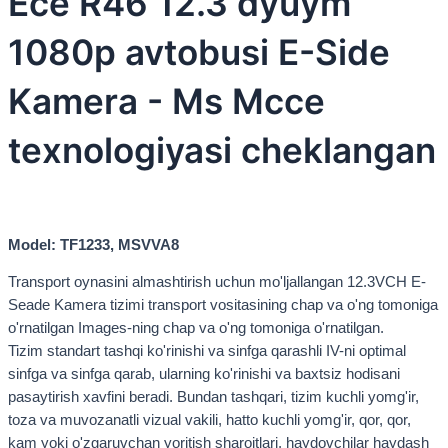
Ece R46 12.3 dyuym
1080p avtobusi E-Side
Kamera - Ms Mcce
texnologiyasi cheklangan
Model: TF1233, MSVVA8
Transport oynasini almashtirish uchun mo'ljallangan 12.3VCH E-
Seade Kamera tizimi transport vositasining chap va o'ng tomoniga
o'rnatilgan Images-ning chap va o'ng tomoniga o'rnatilgan.
Tizim standart tashqi ko'rinishi va sinfga qarashli IV-ni optimal
sinfga va sinfga qarab, ularning ko'rinishi va baxtsiz hodisani
pasaytirish xavfini beradi. Bundan tashqari, tizim kuchli yomg'ir,
toza va muvozanatli vizual vakili, hatto kuchli yomg'ir, qor, qor,
kam yoki o'zgaruvchan yoritish sharoitlari, haydovchilar haydash