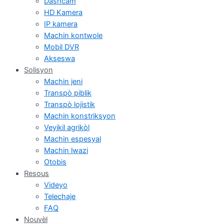
Dashcam
HD Kamera
IP kamera
Machin kontwole
Mobil DVR
Akseswa
Solisyon
Machin jeni
Transpò piblik
Transpò lojistik
Machin konstriksyon
Veyikil agrikòl
Machin espesyal
Machin lwazi
Otobis
Resous
Videyo
Telechaje
FAQ
Nouvèl