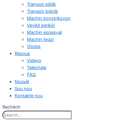
Transpò piblik
Transpò lojistik
Machin konstriksyon
Veyikil agrikòl
Machin espesyal
Machin lwazi
Otobis
Resous
Videyo
Telechaje
FAQ
Nouvèl
Sou nou
Kontakte nou
Rechèch