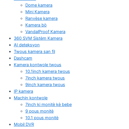
Dome kamera
Mini Kamera
Ranvèse kamera
Kamera bò
VandalProof Kamera
360 SVM Sistèm Kamera
AI deteksyon
Twous kamera san fil
Dashcam
Kamera kontwole twous
10.1inch kamera twous
7inch kamera twous
9inch kamera twous
IP kamera
Machin kontwole
7inch ki monitè kè bebe
9 pous monitè
10.1 pous monitè
Mobil DVR