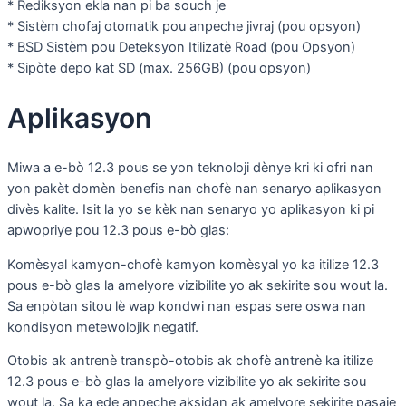
* Rediksyon ekla nan pi ba souch je
* Sistèm chofaj otomatik pou anpeche jivraj (pou opsyon)
* BSD Sistèm pou Deteksyon Itilizatè Road (pou Opsyon)
* Sipòte depo kat SD (max. 256GB) (pou opsyon)
Aplikasyon
Miwa a e-bò 12.3 pous se yon teknoloji dènye kri ki ofri nan
yon pakèt domèn benefis nan chofè nan senaryo aplikasyon
divès kalite. Isit la yo se kèk nan senaryo yo aplikasyon ki pi
apwopriye pou 12.3 pous e-bò glas:
Komèsyal kamyon-chofè kamyon komèsyal yo ka itilize 12.3
pous e-bò glas la amelyore vizibilite yo ak sekirite sou wout la.
Sa enpòtan sitou lè wap kondwi nan espas sere oswa nan
kondisyon metewolojik negatif.
Otobis ak antrenè transpò-otobis ak chofè antrenè ka itilize
12.3 pous e-bò glas la amelyore vizibilite yo ak sekirite sou
wout la. Sa ka ede anpeche aksidan ak amelyore sekirite pasaje