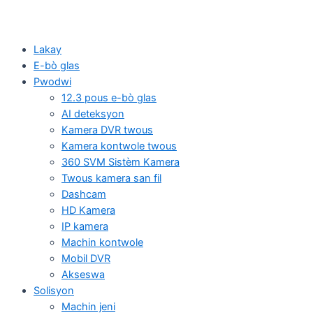
Lakay
E-bò glas
Pwodwi
12.3 pous e-bò glas
AI deteksyon
Kamera DVR twous
Kamera kontwole twous
360 SVM Sistèm Kamera
Twous kamera san fil
Dashcam
HD Kamera
IP kamera
Machin kontwole
Mobil DVR
Akseswa
Solisyon
Machin jeni