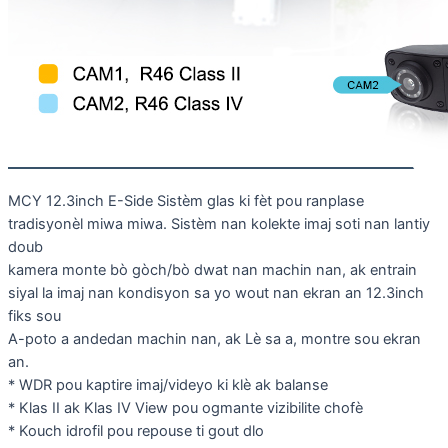
MCY 12.3inch E-Side Sistèm glas ki fèt pou ranplase
tradisyonèl miwa miwa. Sistèm nan kolekte imaj soti nan lantiy
doub
kamera monte bò gòch/bò dwat nan machin nan, ak entrain
siyal la imaj nan kondisyon sa yo wout nan ekran an 12.3inch
fiks sou
A-poto a andedan machin nan, ak Lè sa a, montre sou ekran
an.
* WDR pou kaptire imaj/videyo ki klè ak balanse
* Klas II ak Klas IV View pou ogmante vizibilite chofè
* Kouch idrofil pou repouse ti gout dlo