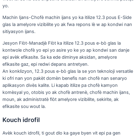
yo.
Machin Ijans-Chofè machin ijans yo ka itilize 12.3 pous E-Side
glas la amelyore vizibilite yo ak fwa repons lè w ap kondwi nan
sitiyasyon ijans.
Jesyon Flòt-Manadjè Flòt ka itilize 12.3 pous e-bò glas la
kontwole chofè yo epi yo asire yo ke yo ap kondwi san danje
epi avèk efikasite. Sa ka ede diminye aksidan, amelyore
efikasite gaz, epi redwi depans antretyen.
An konklizyon, 12.3 pous e-bò glas la se yon teknoloji versatile
ki ofri nan yon pakèt domèn benefis nan chofè nan senaryo
aplikasyon divès kalite. Li kapab itilize pa chofè kamyon
komèsyal yo, otobis yo ak chofè antrenè, chofè machin ijans,
moun, ak administratè flòt amelyore vizibilite, sekirite, ak
efikasite sou wout la.
Kouch idrofil
Avèk kouch idrofil, ti gout dlo ka gaye byen vit epi pa gen