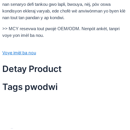
nan senaryo defi tankou gwo lapli, bwouya, nèj, pòv oswa
kondisyon ekleraj varyab, ede chofè wè anviwònman yo byen klè
nan tout tan pandan y ap kondwi.
>> MCY resevwa tout pwojè OEM/ODM. Nenpòt ankèt, tanpri
voye yon imèl ba nou.
Voye imèl ba nou
Detay Product
Tags pwodwi