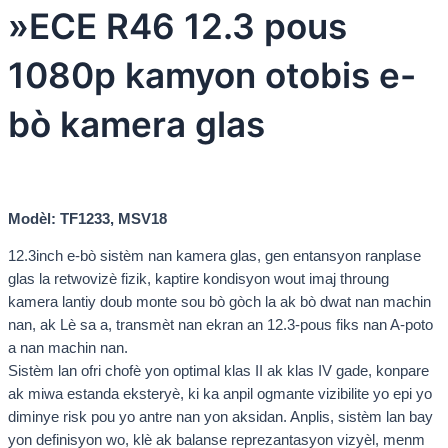
»ECE R46 12.3 pous
1080p kamyon otobis e-
bò kamera glas
Modèl: TF1233, MSV18
12.3inch e-bò sistèm nan kamera glas, gen entansyon ranplase
glas la retwovizè fizik, kaptire kondisyon wout imaj throung
kamera lantiy doub monte sou bò gòch la ak bò dwat nan machin
nan, ak Lè sa a, transmèt nan ekran an 12.3-pous fiks nan A-poto
a nan machin nan.
Sistèm lan ofri chofè yon optimal klas II ak klas IV gade, konpare
ak miwa estanda eksteryè, ki ka anpil ogmante vizibilite yo epi yo
diminye risk pou yo antre nan yon aksidan. Anplis, sistèm lan bay
yon definisyon wo, klè ak balanse reprezantasyon vizyèl, menm