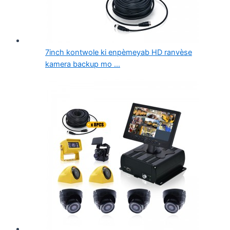
7inch kontwole ki enpèmeyab HD ranvèse
kamera backup mo ...