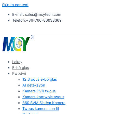
Skip to content
E-mail: sales@mcytech.com
Telefòn:+86-760-86638369
Lakay
E-bò glas
Pwodwi
12.3 pous e-bò glas
AI deteksyon
Kamera DVR twous
Kamera kontwole twous
360 SVM Sistèm Kamera
Twous kamera san fil