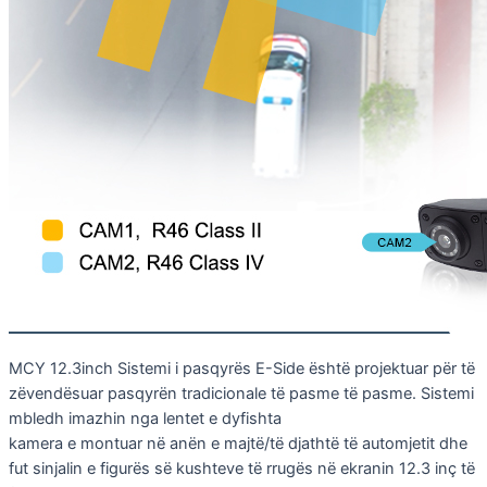
MCY 12.3inch Sistemi i pasqyrës E-Side është projektuar për të
zëvendësuar pasqyrën tradicionale të pasme të pasme. Sistemi
mbledh imazhin nga lentet e dyfishta
kamera e montuar në anën e majtë/të djathtë të automjetit dhe
fut sinjalin e figurës së kushteve të rrugës në ekranin 12.3 inç të