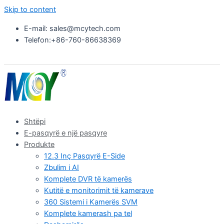
Skip to content
E-mail: sales@mcytech.com
Telefon:+86-760-86638369
Shtëpi
E-pasqyrë e një pasqyre
Produkte
12.3 Inç Pasqyrë E-Side
Zbulim i AI
Komplete DVR të kamerës
Kutitë e monitorimit të kamerave
360 Sistemi i Kamerës SVM
Komplete kamerash pa tel