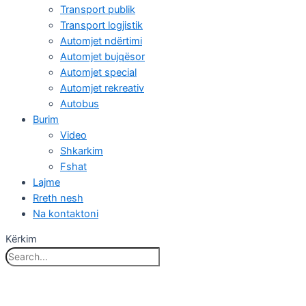
Transport publik
Transport logjistik
Automjet ndërtimi
Automjet bujqësor
Automjet special
Automjet rekreativ
Autobus
Burim
Video
Shkarkim
Fshat
Lajme
Rreth nesh
Na kontaktoni
Kërkim