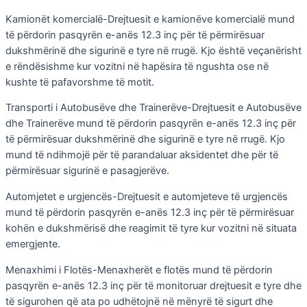
Kamionët komercialë-Drejtuesit e kamionëve komercialë mund
të përdorin pasqyrën e-anës 12.3 inç për të përmirësuar
dukshmërinë dhe sigurinë e tyre në rrugë. Kjo është veçanërisht
e rëndësishme kur vozitni në hapësira të ngushta ose në
kushte të pafavorshme të motit.
Transporti i Autobusëve dhe Trainerëve-Drejtuesit e Autobusëve
dhe Trainerëve mund të përdorin pasqyrën e-anës 12.3 inç për
të përmirësuar dukshmërinë dhe sigurinë e tyre në rrugë. Kjo
mund të ndihmojë për të parandaluar aksidentet dhe për të
përmirësuar sigurinë e pasagjerëve.
Automjetet e urgjencës-Drejtuesit e automjeteve të urgjencës
mund të përdorin pasqyrën e-anës 12.3 inç për të përmirësuar
kohën e dukshmërisë dhe reagimit të tyre kur vozitni në situata
emergjente.
Menaxhimi i Flotës-Menaxherët e flotës mund të përdorin
pasqyrën e-anës 12.3 inç për të monitoruar drejtuesit e tyre dhe
të sigurohen që ata po udhëtojnë në mënyrë të sigurt dhe