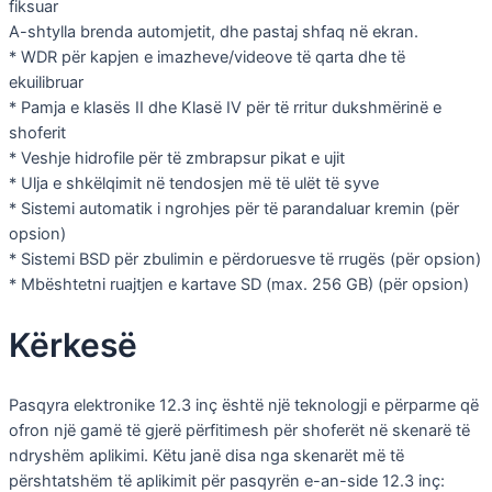
fiksuar
A-shtylla brenda automjetit, dhe pastaj shfaq në ekran.
* WDR për kapjen e imazheve/videove të qarta dhe të
ekuilibruar
* Pamja e klasës II dhe Klasë IV për të rritur dukshmërinë e
shoferit
* Veshje hidrofile për të zmbrapsur pikat e ujit
* Ulja e shkëlqimit në tendosjen më të ulët të syve
* Sistemi automatik i ngrohjes për të parandaluar kremin (për
opsion)
* Sistemi BSD për zbulimin e përdoruesve të rrugës (për opsion)
* Mbështetni ruajtjen e kartave SD (max. 256 GB) (për opsion)
Kërkesë
Pasqyra elektronike 12.3 inç është një teknologji e përparme që
ofron një gamë të gjerë përfitimesh për shoferët në skenarë të
ndryshëm aplikimi. Këtu janë disa nga skenarët më të
përshtatshëm të aplikimit për pasqyrën e-an-side 12.3 inç: