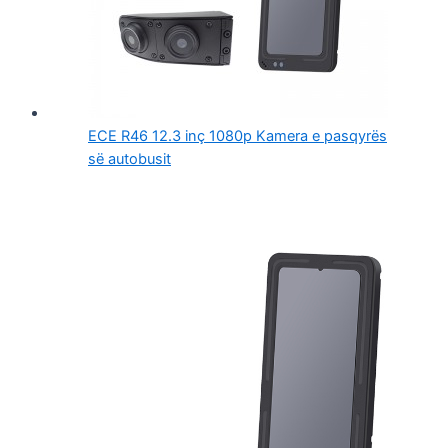
ECE R46 12.3 inç 1080p Kamera e pasqyrës
së autobusit