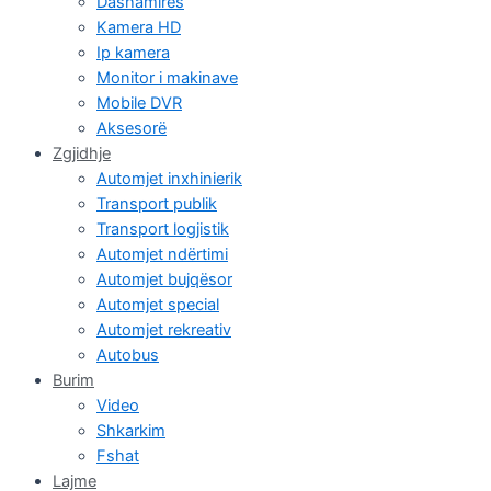
Dashamirës
Kamera HD
Ip kamera
Monitor i makinave
Mobile DVR
Aksesorë
Zgjidhje
Automjet inxhinierik
Transport publik
Transport logjistik
Automjet ndërtimi
Automjet bujqësor
Automjet special
Automjet rekreativ
Autobus
Burim
Video
Shkarkim
Fshat
Lajme