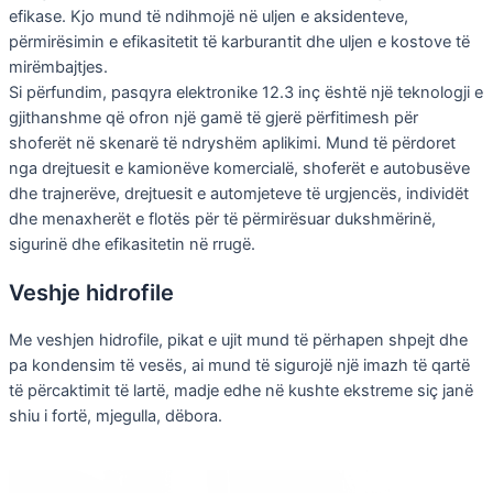
efikase. Kjo mund të ndihmojë në uljen e aksidenteve,
përmirësimin e efikasitetit të karburantit dhe uljen e kostove të
mirëmbajtjes.
Si përfundim, pasqyra elektronike 12.3 inç është një teknologji e
gjithanshme që ofron një gamë të gjerë përfitimesh për
shoferët në skenarë të ndryshëm aplikimi. Mund të përdoret
nga drejtuesit e kamionëve komercialë, shoferët e autobusëve
dhe trajnerëve, drejtuesit e automjeteve të urgjencës, individët
dhe menaxherët e flotës për të përmirësuar dukshmërinë,
sigurinë dhe efikasitetin në rrugë.
Veshje hidrofile
Me veshjen hidrofile, pikat e ujit mund të përhapen shpejt dhe
pa kondensim të vesës, ai mund të sigurojë një imazh të qartë
të përcaktimit të lartë, madje edhe në kushte ekstreme siç janë
shiu i fortë, mjegulla, dëbora.