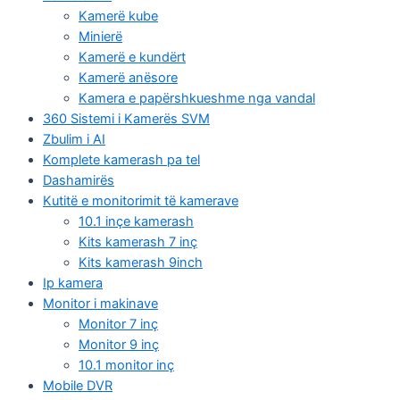
Kamerë kube
Minierë
Kamerë e kundërt
Kamerë anësore
Kamera e papërshkueshme nga vandal
360 Sistemi i Kamerës SVM
Zbulim i AI
Komplete kamerash pa tel
Dashamirës
Kutitë e monitorimit të kamerave
10.1 inçe kamerash
Kits kamerash 7 inç
Kits kamerash 9inch
Ip kamera
Monitor i makinave
Monitor 7 inç
Monitor 9 inç
10.1 monitor inç
Mobile DVR