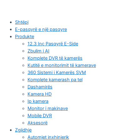
Shtëpi
E-pasqyrë e një pasqyre
Produkte
12.3 Inç Pasqyrë E-Side
Zbulim i AI
Komplete DVR të kamerës
Kutitë e monitorimit të kamerave
360 Sistemi i Kamerës SVM
Komplete kamerash pa tel
Dashamirës
Kamera HD
Ip kamera
Monitor i makinave
Mobile DVR
Aksesorë
Zgjidhje
Automjet inxhinierik