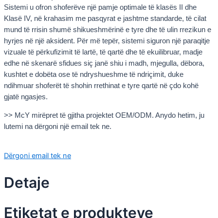
Sistemi u ofron shoferëve një pamje optimale të klasës II dhe
Klasë IV, në krahasim me pasqyrat e jashtme standarde, të cilat
mund të rrisin shumë shikueshmërinë e tyre dhe të ulin rrezikun e
hyrjes në një aksident. Për më tepër, sistemi siguron një paraqitje
vizuale të përkufizimit të lartë, të qartë dhe të ekuilibruar, madje
edhe në skenarë sfidues siç janë shiu i madh, mjegulla, dëbora,
kushtet e dobëta ose të ndryshueshme të ndriçimit, duke
ndihmuar shoferët të shohin rrethinat e tyre qartë në çdo kohë
gjatë ngasjes.
>> McY mirëpret të gjitha projektet OEM/ODM. Anydo hetim, ju
lutemi na dërgoni një email tek ne.
Dërgoni email tek ne
Detaje
Etiketat e produkteve