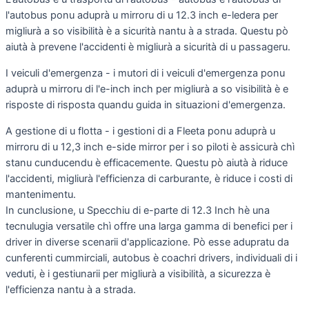
l'autobus ponu aduprà u mirroru di u 12.3 inch e-ledera per
migliurà a so visibilità è a sicurità nantu à a strada. Questu pò
aiutà à prevene l'accidenti è migliurà a sicurità di u passageru.
I veiculi d'emergenza - i mutori di i veiculi d'emergenza ponu
aduprà u mirroru di l'e-inch inch per migliurà a so visibilità è e
risposte di risposta quandu guida in situazioni d'emergenza.
A gestione di u flotta - i gestioni di a Fleeta ponu aduprà u
mirroru di u 12,3 inch e-side mirror per i so piloti è assicurà chì
stanu cunducendu è efficacemente. Questu pò aiutà à riduce
l'accidenti, migliurà l'efficienza di carburante, è riduce i costi di
mantenimentu.
In cunclusione, u Specchiu di e-parte di 12.3 Inch hè una
tecnulugia versatile chì offre una larga gamma di benefici per i
driver in diverse scenarii d'applicazione. Pò esse adupratu da
cunferenti cummirciali, autobus è coachri drivers, individuali di i
veduti, è i gestiunarii per migliurà a visibilità, a sicurezza è
l'efficienza nantu à a strada.