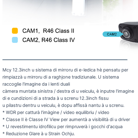
Mcy 12.3inch u sistema di mirroru di e-ledica hè pensatu per
rimpiazzà u mirroru di a raghjone tradiziunale. U sistema
raccoglie l'imagine da i lenti duali
càmera muntata sinistra / destra di u veiculu, è inputre l'imagine
di e cundizioni di a strada à u screnu 12.3inch fissu
u pilastru dentru u veiculu, è dopu affissà nantu à u screnu.
* WDR per catturà l'imàgine / video equilibriu / video
* Classe II è Classe IV View per aumentà a visibilità di u driver
* U revestimentu idrofilicu per rimpruverà i gocchi d'acqua
* Reduzione Glare à u Strain Ochju.