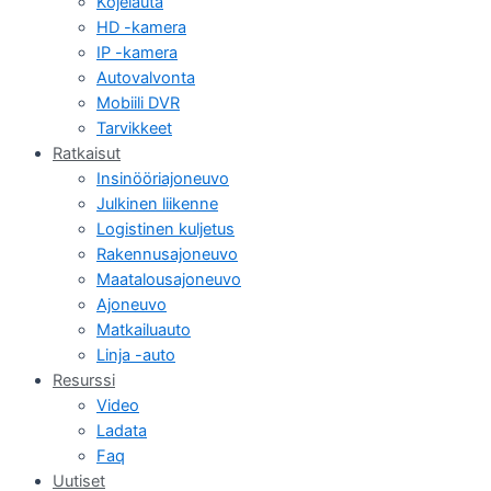
Kojelauta
HD -kamera
IP -kamera
Autovalvonta
Mobiili DVR
Tarvikkeet
Ratkaisut
Insinööriajoneuvo
Julkinen liikenne
Logistinen kuljetus
Rakennusajoneuvo
Maatalousajoneuvo
Ajoneuvo
Matkailuauto
Linja -auto
Resurssi
Video
Ladata
Faq
Uutiset