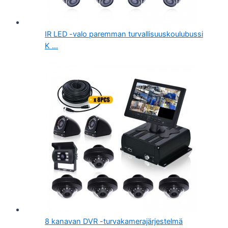
IR LED -valo paremman turvallisuuskoulubussi
K ...
8 kanavan DVR -turvakamerajärjestelmä