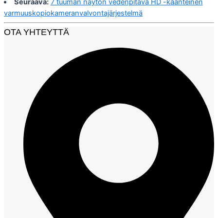
Seuraava:
7 tuuman näytön vedenpitävä HD -käänteinen
varmuuskopiokameranvalvontajärjestelmä
OTA YHTEYTTÄ