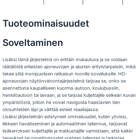
Tuoteominaisuudet
Soveltaminen
Lisäksi tämä järjestelmä on erittäin mukautuva ja se voidaan
räätälöidä erilaisten ajoneuvojen ja alusten erityistarpeisiin, mikä
tekee siitä monipuolisen ratkaisun monille sovelluksille. HD-
ajoneuvojen näytönvalvontajärjestelmä tarjoaa se, onko se
asennettuna kaupalliseen kuorma-autoon, koulubussiin,
henkilöautoon tai laivaan, ja se tarjoaa kuljettajille selkeän kuvan
ympäristöstä, jolloin he voivat navigoida haastavien tien
olosuhteiden läpi ja välttää esteet reaaliajassa.
Lisäksi järjestelmän edistyneet ominaisuudet, kuten yövisio,
liikkeen havaitseminen ja automaattinen tallennus, tarjoavat
lisäkerroksen kuljettajille ja matkustajille varmistaen, että kaikki
tapaukset tai onnettomuudet voidaan tallentaa ja tarkistaa