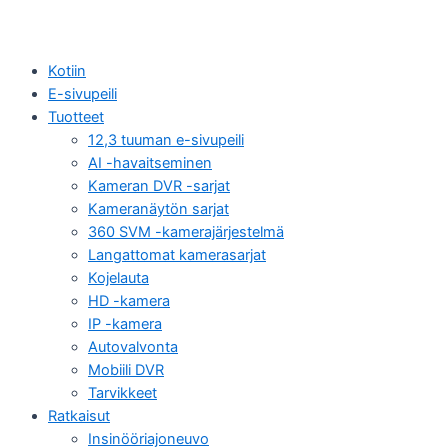
Kotiin
E-sivupeili
Tuotteet
12,3 tuuman e-sivupeili
AI -havaitseminen
Kameran DVR -sarjat
Kameranäytön sarjat
360 SVM -kamerajärjestelmä
Langattomat kamerasarjat
Kojelauta
HD -kamera
IP -kamera
Autovalvonta
Mobiili DVR
Tarvikkeet
Ratkaisut
Insinööriajoneuvo