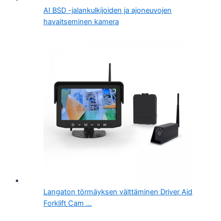
AI BSD -jalankulkijoiden ja ajoneuvojen
havaitseminen kamera
Langaton törmäyksen välttäminen Driver Aid
Forklift Cam ...