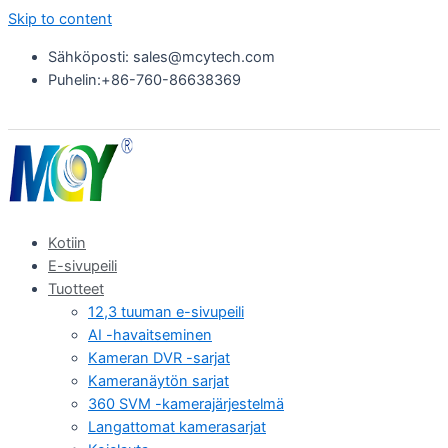
Skip to content
Sähköposti: sales@mcytech.com
Puhelin:+86-760-86638369
Kotiin
E-sivupeili
Tuotteet
12,3 tuuman e-sivupeili
AI -havaitseminen
Kameran DVR -sarjat
Kameranäytön sarjat
360 SVM -kamerajärjestelmä
Langattomat kamerasarjat