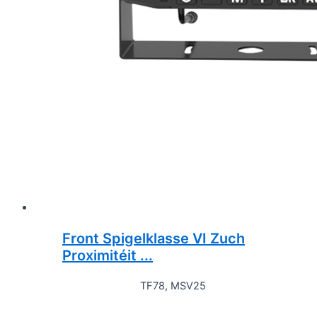
Front Spigelklasse VI Zuch
Proximitéit ...
TF78, MSV25