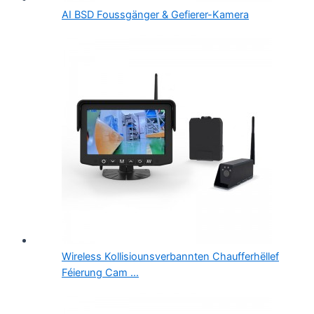
AI BSD Foussgänger & Gefierer-Kamera
Wireless Kollisiounsverbannten Chaufferhëllef
Féierung Cam ...