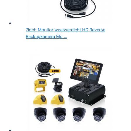
7inch Monitor waasserdicht HD Reverse
Backupkamera Mo ...