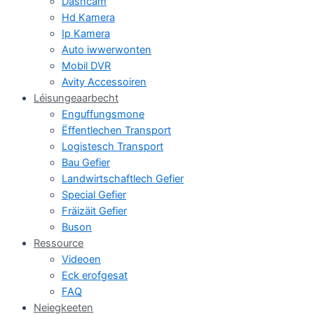
Dashcam
Hd Kamera
Ip Kamera
Auto iwwerwonten
Mobil DVR
Avity Accessoiren
Léisungeaarbecht
Enguffungsmone
Ëffentlechen Transport
Logistesch Transport
Bau Gefier
Landwirtschaftlech Gefier
Special Gefier
Fräizäit Gefier
Buson
Ressource
Videoen
Eck erofgesat
FAQ
Neiegkeeten