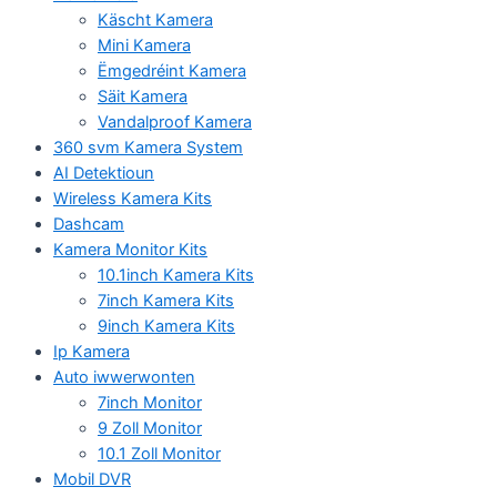
Käscht Kamera
Mini Kamera
Ëmgedréint Kamera
Säit Kamera
Vandalproof Kamera
360 svm Kamera System
AI Detektioun
Wireless Kamera Kits
Dashcam
Kamera Monitor Kits
10.1inch Kamera Kits
7inch Kamera Kits
9inch Kamera Kits
Ip Kamera
Auto iwwerwonten
7inch Monitor
9 Zoll Monitor
10.1 Zoll Monitor
Mobil DVR