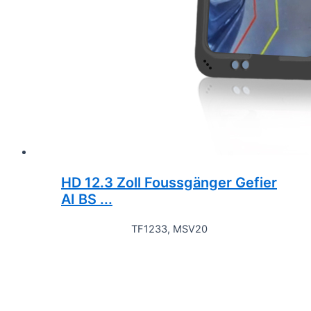
HD 12.3 Zoll Foussgänger Gefier
AI BS ...
TF1233, MSV20