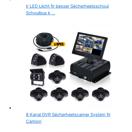
Ir LED Liicht fir besser Sécherheetsschoul
Schoulbus k ...
8 Kanal DVR Sécherheetscamer System fir
Camion