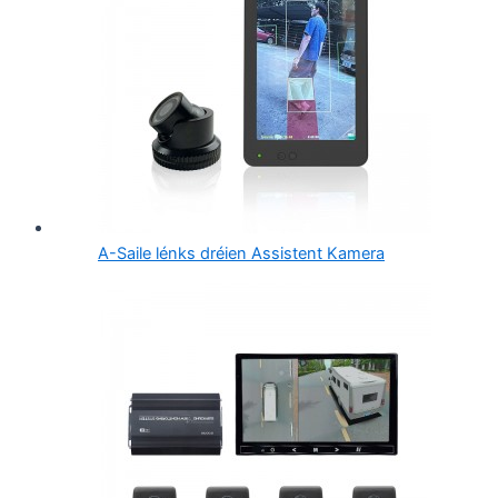
A-Saile lénks dréien Assistent Kamera