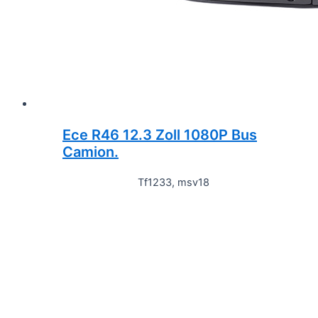
Ece R46 12.3 Zoll 1080P Bus
Camion.
Tf1233, msv18