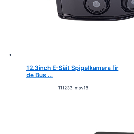
12.3inch E-Säit Spigelkamera fir
de Bus ...
Tf1233, msv18