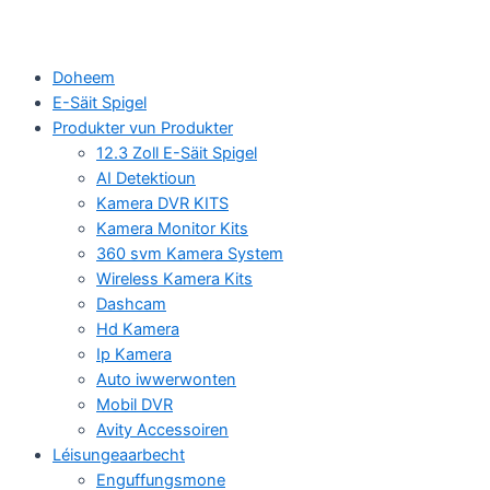
Doheem
E-Säit Spigel
Produkter vun Produkter
12.3 Zoll E-Säit Spigel
AI Detektioun
Kamera DVR KITS
Kamera Monitor Kits
360 svm Kamera System
Wireless Kamera Kits
Dashcam
Hd Kamera
Ip Kamera
Auto iwwerwonten
Mobil DVR
Avity Accessoiren
Léisungeaarbecht
Enguffungsmone