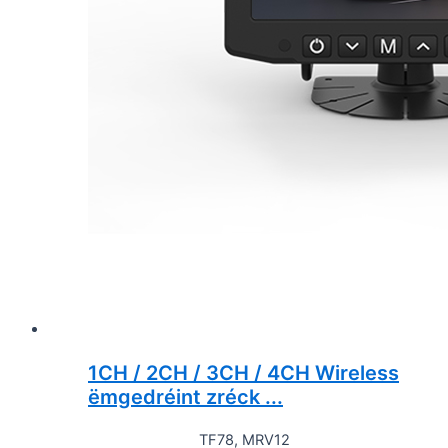
1CH / 2CH / 3CH / 4CH Wireless
ëmgedréint zréck ...
TF78, MRV12