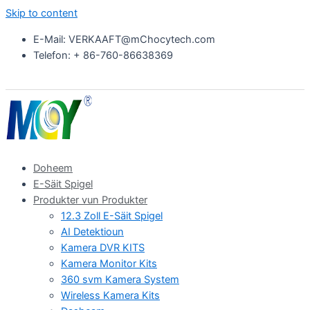
Skip to content
E-Mail: VERKAAFT@mChocytech.com
Telefon: + 86-760-86638369
Doheem
E-Säit Spigel
Produkter vun Produkter
12.3 Zoll E-Säit Spigel
AI Detektioun
Kamera DVR KITS
Kamera Monitor Kits
360 svm Kamera System
Wireless Kamera Kits