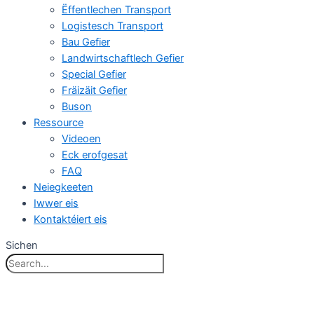
Ëffentlechen Transport
Logistesch Transport
Bau Gefier
Landwirtschaftlech Gefier
Special Gefier
Fräizäit Gefier
Buson
Ressource
Videoen
Eck erofgesat
FAQ
Neiegkeeten
Iwwer eis
Kontaktéiert eis
Sichen