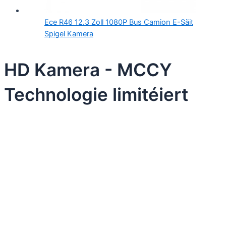
Ece R46 12.3 Zoll 1080P Bus Camion E-Säit
Spigel Kamera
HD Kamera - MCCY
Technologie limitéiert