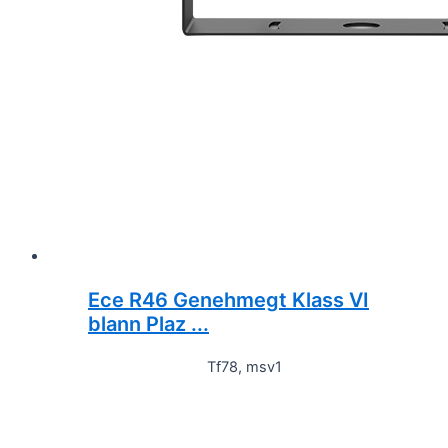
Ece R46 Genehmegt Klass VI
blann Plaz ...
Tf78, msv1