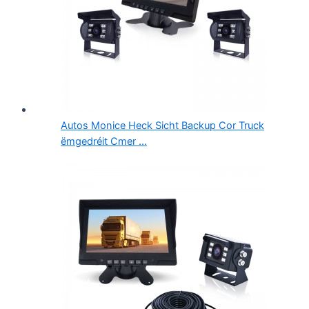
Autos Monice Heck Sicht Backup Cor Truck
ëmgedréit Cmer ...