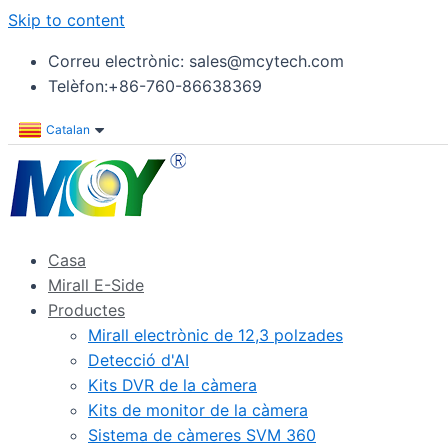
Skip to content
Correu electrònic: sales@mcytech.com
Telèfon:+86-760-86638369
Catalan
Casa
Mirall E-Side
Productes
Mirall electrònic de 12,3 polzades
Detecció d'AI
Kits DVR de la càmera
Kits de monitor de la càmera
Sistema de càmeres SVM 360