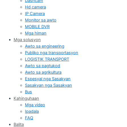
Dashcam
Hd camera
IP Camera
Monitor sa awto
MOBILE DVR
Mga himan
Mga solusyon
Awto sa engineering
Publiko nga transportasyon
LOGISTIK TRANSPORT
Awto sa pagtukod
Awto sa agrikultura
Espesyal nga Sasakyan
Sasakyan nga Sasakyan
Bus
Kahinguhaan
Mga video
Ipadala
FAQ
Balita