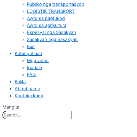
Publiko nga transportasyon
LOGISTIK TRANSPORT
Awto sa pagtukod
Awto sa agrikultura
Espesyal nga Sasakyan
Sasakyan nga Sasakyan
Bus
Kahinguhaan
Mga video
Ipadala
FAQ
Balita
About namo
Kontaka kami
Mangita