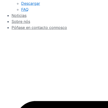
Descargar
FAQ
Noticias
Sobre nós
Póñase en contacto connosco