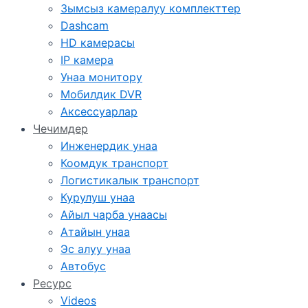
Зымсыз камералуу комплекттер
Dashcam
HD камерасы
IP камера
Унаа монитору
Мобилдик DVR
Аксессуарлар
Чечимдер
Инженердик унаа
Коомдук транспорт
Логистикалык транспорт
Курулуш унаа
Айыл чарба унаасы
Атайын унаа
Эс алуу унаа
Автобус
Ресурс
Videos