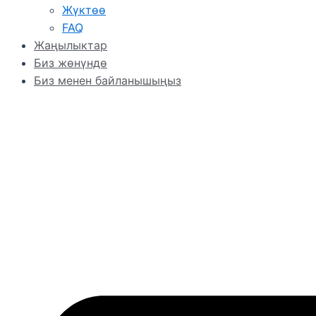
Жүктөө
FAQ
Жаңылыктар
Биз жөнүндө
Биз менен байланышыңыз