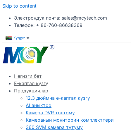
Skip to content
Электрондук почта: sales@mcytech.com
Телефон: + 86-760-86638369
Kyrgyz
Негизги бет
E-каптал күзгү
Продукциялар
12.3 дюймча e-каптал күзгү
AI аныктоо
Камера DVR топтому
Камеранын мониторин комплекттери
360 SVM камера тутуму