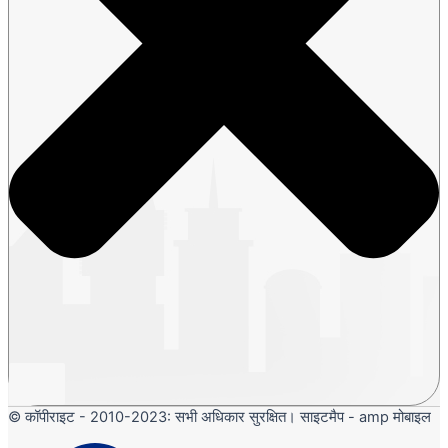
© कॉपीराइट - 2010-2023: सभी अधिकार सुरक्षित। साइटमैप - amp मोबाइल