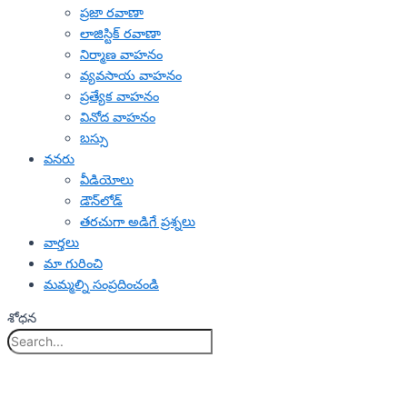
ప్రజా రవాణా
లాజిస్టిక్ రవాణా
నిర్మాణ వాహనం
వ్యవసాయ వాహనం
ప్రత్యేక వాహనం
వినోద వాహనం
బస్సు
వనరు
వీడియోలు
డౌన్‌లోడ్
తరచుగా అడిగే ప్రశ్నలు
వార్తలు
మా గురించి
మమ్మల్ని సంప్రదించండి
శోధన