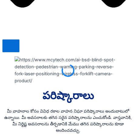
పరిష్కారాలు
మీ వాహనాల కోసం వివిధ రకాల వాహన నిఘా పరిష్కారాలు అందుబాటులో
ఉన్నాయి. మీ అవసరాలకు తగిన సరైన పరిష్కారాలను ఎంచుకోండి. వాస్తవానికి,
మీ నిర్దిష్ట అవసరాలను తీర్చడానికి మేము తగిన పరిష్కారాలను కూడా
అందించవచ్చు.