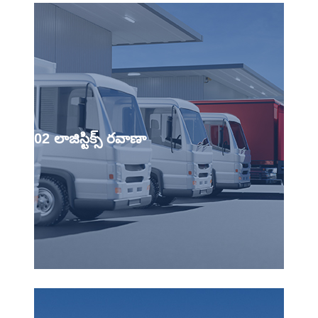
02 లాజిస్టిక్స్ రవాణా