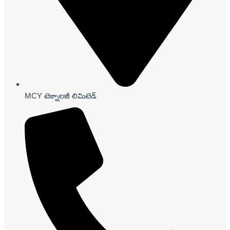
MCY టెక్నాలజీ లిమిటెడ్