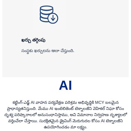
ఖర్చు తగ్గింపు
సంస్థకు ఖర్చులను ఆదా చేస్తుంది.
AI
కట్టింగ్-ఎడ్జ్ AI వాహన పర్యవేక్షణ పరిశ్రమ అభివృద్ధికి MCY బలమైన
ప్రాధాన్యతనిస్తుంది. మేము AI ఇంటెలిజెంట్ టెక్నాలజీని వెహికల్ నిఘా కోసం
దృశ్య పరిష్కారాలలో అనుసంధానిస్తాము, అవి విమానాల నిర్వహణ దృశ్యాలలో
వర్తించేలా చేస్తాయి. సురక్షితమైన డ్రైవింగ్ మెరుగుదల కోసం AI టెక్నాలజీని
ఉపయోగించడం మా లక్ష్యం.