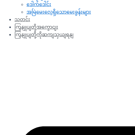
ဒေါက်ဒေါင်း
အမြဲမေးလေ့ရှိသောမေးခွန်းများ
သတင်း
ကြှနျုပျတို့အကွောငျး
ကြှနျုပျတို့ကိုဆကျသှယျရနျ