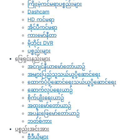
ကြိုးမဲ့ကင်မရာပစ္စည်းများ
Dashcam
HD ကင်မရာ
အိုင်ပီကင်မရာ
ကားမော်နီတာ
မိုဘိုင်း DVR
ပစ္စည်းများ
ဖြေရှင်းနည်းများ
အင်ဂျင်နီယာမော်တော်ယာဉ်
အများပြည်သူသယ်ယူပို့ဆောင်ရေး
ထောက်ပံ့ပို့ဆောင်ရေးသယ်ယူပို့ဆောင်ရေး
ဆောက်လုပ်ရေးယာဉ်
စိုက်ပျိုးရေးယာဉ်
အထူးမော်တော်ယာဉ်
အပန်းဖြေမော်တော်ယာဉ်
ဘတ်စ်ကား
ပစ္စည်းအင်းအား
ဗီဒီယိုများ