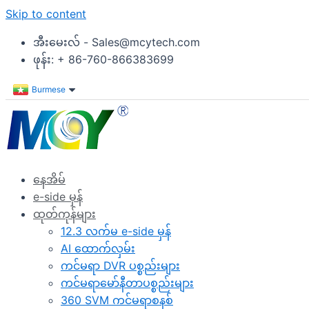
Skip to content
အီးမေးလ် - Sales@mcytech.com
ဖုန်း: + 86-760-866383699
Burmese
နေအိမ်
e-side မှန်
ထုတ်ကုန်များ
12.3 လက်မ e-side မှန်
AI ထောက်လှမ်း
ကင်မရာ DVR ပစ္စည်းများ
ကင်မရာမော်နီတာပစ္စည်းများ
360 SVM ကင်မရာစနစ်