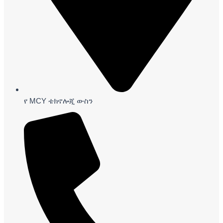
የ MCY ቴክኖሎጂ ውስን