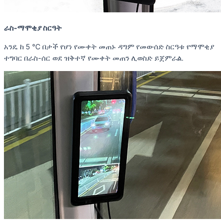
ራስ-ማሞቂያ ስርዓት
አንዴ ከ 5 ℃ በታች የሆነ የሙቀት መጠኑ ዳግም የመውሰድ ስርዓቱ የማሞቂያ
ተግባር በራስ-ሰር ወደ ዝቅተኛ የሙቀት መጠን ሊወስድ ይጀምራል.