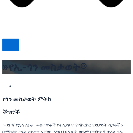
»የኢ-ጎን መስታወት®
የጎን መስታወት ምትክ
ችግሮች
መደበኛ የኋላ እይታ መስተዋቶች የተለያዩ የማሽከርከር የደህንነት ስጋቶችን
በማካሄድ ረገድ የታወቁ ናቸው. እነዚህ በሌሊት ወይም በዝቅተኛ ቀለል ያሉ