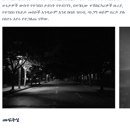
ሁኔታዎች ውስጥ የተገደበ ታይነት የተደነገጉ, በተገቢው ተሽከርካሪዎች ዙሪያ,
የተገደበ የእይታ መስኮች እንዲሁም እንደ ከባድ ዝናብ, ጭጋግ ወይም በረዶ ያሉ
በአየሩ አየሩ የተጋለጡ ናቸው.
መፍትሄ