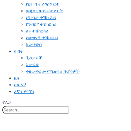
የህዝብ ትራንስፖርት
ሎጂስቲክ ትራንስፖርት
የግንባታ ተሽከርካሪ
የግብርና ተሽከርካሪ
ልዩ ተሽከርካሪ
የመዝናኛ ተሽከርካሪ
አውቶቡስ
ሀብት
ቪዲዮዎች
አውርድ
ተዘውትረው የሚጠየቁ ጥያቄዎች
ዜና
ስለ እኛ
እኛን ያግኙን
ፍለጋ