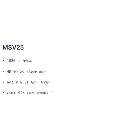
MSV25
• 1080 ፓ ካሜራ
• HD ቀን እና የሌሊት ዕይታ
• ክፍል V & VI እይታ አንግል
• የአይፒ 69k የውሃ መከላከያ "