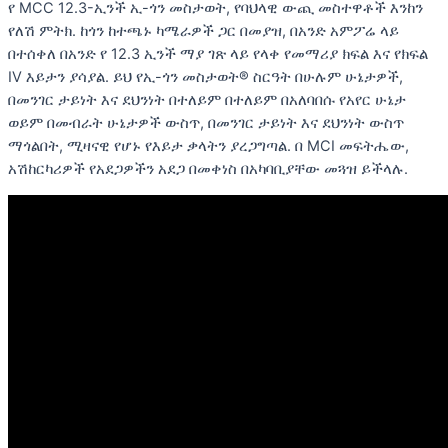
የ MCC 12.3-ኢንች ኢ-ጎን መስታወት, የባህላዊ ውጪ መስተዋቶች እንከን
የለሽ ምትክ. ከጎን ከተጫኑ ካሜራዎች ጋር በመያዝ, በአንድ አምፖሬ ላይ
በተሰቀለ በአንድ የ 12.3 ኢንች ማያ ገጽ ላይ የላቀ የመማሪያ ክፍል እና የክፍል
IV እይታን ያሳያል. ይህ የኢ-ጎን መስታወት® ስርዓት በሁሉም ሁኔታዎች,
በመንገር ታይነት እና ደህንነት በተለይም በተለይም በአለባበሱ የአየር ሁኔታ
ወይም በመብራት ሁኔታዎች ውስጥ, በመንገር ታይነት እና ደህንነት ውስጥ
ማጎልበት, ሚዛናዊ የሆኑ የእይታ ቃላትን ያረጋግጣል. በ MCI መፍትሔው,
አሽከርካሪዎች የአደጋዎችን አደጋ በመቀነስ በአካባቢያቸው መጓዝ ይችላሉ.