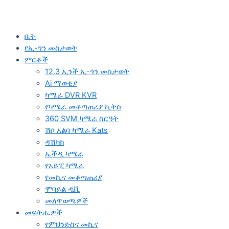
ቤት
የኢ-ጎን መስታወት
ምርቶች
12.3 ኢንች ኢ-ጎን መስታወት
Ai ማወቂያ
ካሜራ DVR KVR
የካሜራ መቆጣጠሪያ ኪትስ
360 SVM ካሜራ ስርዓት
ሽቦ አልባ ካሜራ Kats
ዳሽካክ
ኤችዲ ካሜራ
የአይፒ ካሜራ
የመኪና መቆጣጠሪያ
ሞባይል ዲቪ
መለዋወጫዎች
መፍትሔዎች
የምህንድስና መኪና