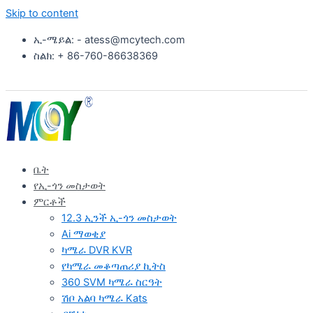
Skip to content
ኢ-ሜይል: - atess@mcytech.com
ስልክ: + 86-760-86638369
ቤት
የኢ-ጎን መስታወት
ምርቶች
12.3 ኢንች ኢ-ጎን መስታወት
Ai ማወቂያ
ካሜራ DVR KVR
የካሜራ መቆጣጠሪያ ኪትስ
360 SVM ካሜራ ስርዓት
ሽቦ አልባ ካሜራ Kats