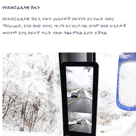
የሃይድሮፊሊካዊ ሽፋን
ከሃይድሮፊሊካዊ ሽፋን, የውሃ ጠብታዎች በፍጥነት እና የጡት ብድር
ማሰራጨት, እንደ ከባድ ዝናብ, ጭጋግ እና በረዶ ባሉ በጣም ከባድ ሁኔታዎች
ውስጥም እንኳ ከፍተኛ ጥራት ያለው ግልፅ ምስል ሊሰጥ ይችላል.