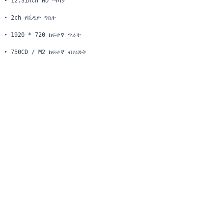
• 12.3inch HD ማሳያ
• 2ch የቪዲዮ ግቤት
• 1920 * 720 ከፍተኛ ጥራት
• 750CD / M2 ከፍተኛ ብሩህነት