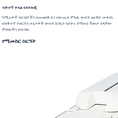
ዝቅተኛ ቀላል ቴክኖሎጂ
ካሜራዎች ዝርዝሮችን በመጠበቅ እና በውጤቱ ምስሉ ውስጥ ጩኸት መቀነስ
በዝቅተኛ የብርሃን ሁኔታዎች ውስጥ እንኳን ሳይቀሩ የማሰብ ችሎታ ያላቸው
ምስሎችን ይሰጣሉ.
የሚመከር ስርዓት