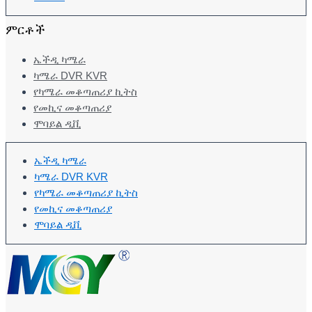
ምርቶች
ኤችዲ ካሜራ
ካሜራ DVR KVR
የካሜራ መቆጣጠሪያ ኪትስ
የመኪና መቆጣጠሪያ
ሞባይል ዲቪ
ኤችዲ ካሜራ
ካሜራ DVR KVR
የካሜራ መቆጣጠሪያ ኪትስ
የመኪና መቆጣጠሪያ
ሞባይል ዲቪ