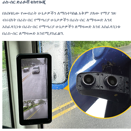
ራስ-ሰር ድራይቭ ቴክኖሎጂ
በአከባቢው የመብራት ሁኔታዎችን ለማስተካከል አቅም ያለው የማያ ገጽ
ብሩህነት በራስ-ሰር የማጣሪያ ሁኔታዎችን በራስ-ሰር ለማዛመድ እንደ
አስፈላጊነቱ በራስ-ሰር የማጣሪያ ሁኔታዎችን ለማዛመድ እንደ አስፈላጊነቱ
በራስ-ሰር ለማዛመድ እንደሚያስፈልግ.