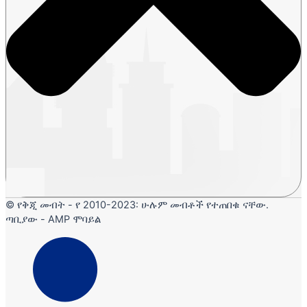
© የቅጂ መብት - የ 2010-2023: ሁሉም መብቶች የተጠበቁ ናቸው.
ጣቢያው - AMP ሞባይል