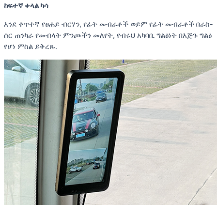
ከፍተኛ ቀላል ካሳ
እንደ ቀጥተኛ የፀሐይ ብርሃን, የፊት መብራቶች ወይም የፊት መብራቶች በራስ-
ሰር ጠንካራ የመብላት ምንጮችን መለየት, የብሩህ አካባቢ ግልፅነት በእጅጉ ግልፅ
የሆነ ምስል ይቅረጹ.