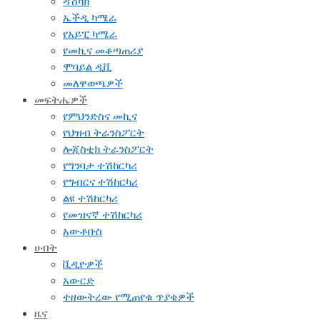
ዳሽካክ
ኤችዲ ካሜራ
የአይፒ ካሜራ
የመኪና መቆጣጠሪያ
ሞባይል ዲቪ
መለዋወጫዎች
መፍትሔዎች
የምህንድስና መኪና
የህዝብ ትራንስፖርት
ሎጂስቲክ ትራንስፖርት
የግንባታ ተሽከርካሪ
የግብርና ተሽከርካሪ
ልዩ ተሽከርካሪ
የመዝናኛ ተሽከርካሪ
አውቶቡስ
ሀብት
ቪዲዮዎች
አውርድ
ተዘውትረው የሚጠየቁ ጥያቄዎች
ዜና