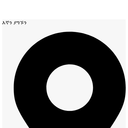
እኛን ያግኙን