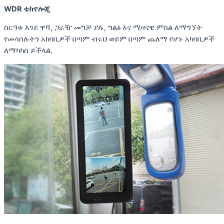
WDR ቴክኖሎጂ
ስርዓቱ እንደ ዋሻ, ጋራዥ መግቻ ያሉ, ግልፅ እና ሚዛናዊ ምስል ለማግኘት
የመሳሰሉትን አከባቢዎች በጣም ብሩህ ወይም በጣም ጨለማ የሆኑ አካባቢዎች
ለማካካስ ይችላል.