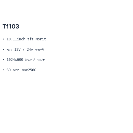
Tf103
• 10.11inch tft Morit
• ዲሲ 12V / 24v ተኳሃኝ
• 1024x600 ከፍተኛ ጥራት
• SD ካርድ max256G