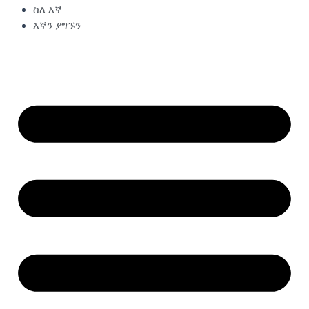
ስለ እኛ
እኛን ያግኙን