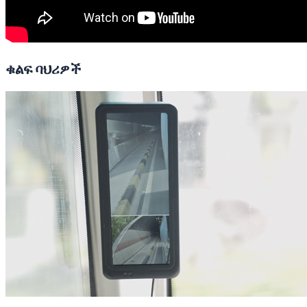
ቁልፍ ባህሪዎች