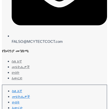
FALSO@MCYTECTCOCT.com
የኩባንያ መገለጫ
ስለ እኛ
መፍትሔዎች
ሀብት
አውርድ
ስለ እኛ
መፍትሔዎች
ሀብት
አውርድ