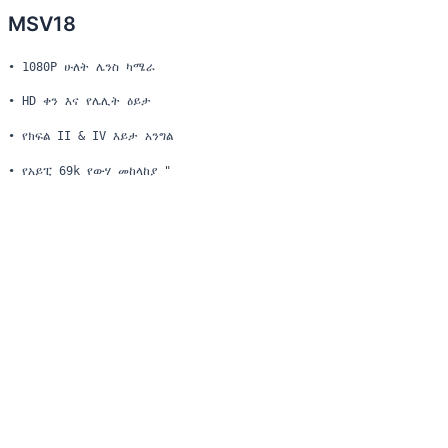
MSV18
• 1080P ሁለት ሌንስ ካሜራ
• HD ቀን እና የሌሊት ዕይታ
• የክፍል II & IV እይታ አንግል
• የአይፒ 69k የውሃ መከላከያ "